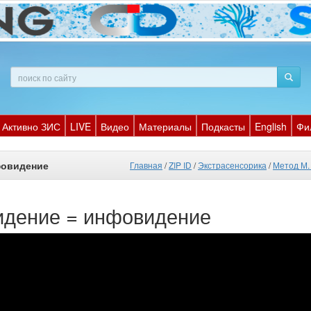
Активно ЗИС
LIVE
Видео
Материалы
Подкасты
English
Фи
фовидение
Главная
/
ZIP ID
/
Экстрасенсорика
/
Метод М.
идение = инфовидение