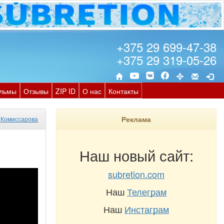
+375 29 699-47-38
+375 29 319-05-26
льмы
Отзывы
ZIP ID
О нас
Контакты
Реклама
 Комиссарова
Наш новый сайт:
subretion.com
Наш
Телеграм
Наш
Инстаграм