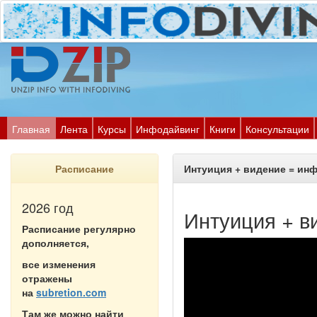
Главная
Лента
Курсы
Инфодайвинг
Книги
Консультации
Расписание
Интуиция + видение = ин
2026 год
Интуиция + в
Расписание регулярно
дополняется,
все изменения
отражены
на
subretion.com
Там же можно найти