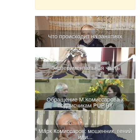
Что происходит на занятиях
Экспериментальная часть
Обращение М.Комиссарова к
подписчикам PUP.BY
Марк Комиссаров: мошенник, гений
или...