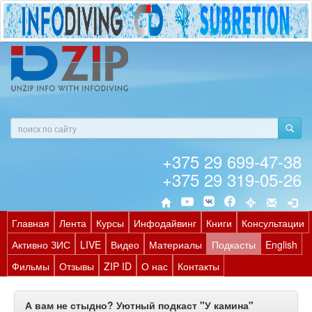
+375 29 699-47-38
+375 29 319-05-26
Главная
Лента
Курсы
Инфодайвинг
Книги
Консультации
Активно ЗИС
LIVE
Видео
Материалы
Подкасты
English
Фильмы
Отзывы
ZIP ID
О нас
Контакты
А вам не стыдно? Уютный подкаст "У камина"