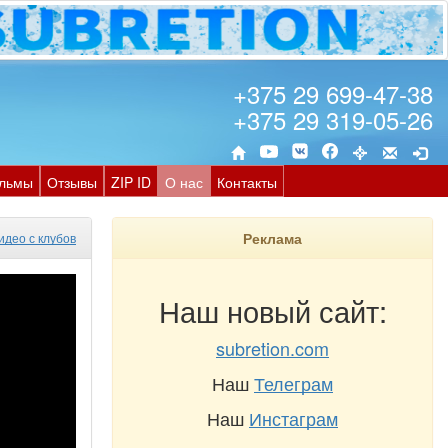
+375 29 699-47-38
+375 29 319-05-26
льмы
Отзывы
ZIP ID
О нас
Контакты
Реклама
идео с клубов
Наш новый сайт:
subretion.com
Наш
Телеграм
Наш
Инстаграм