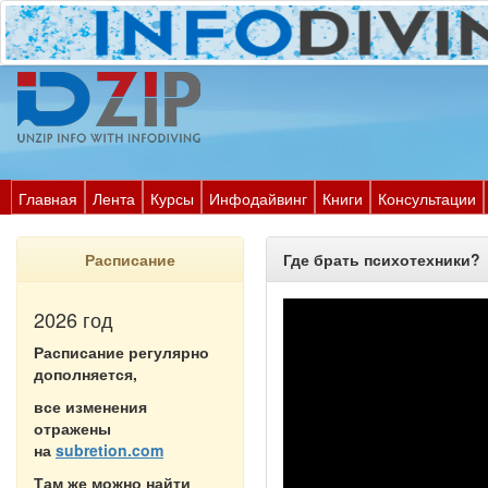
Главная
Лента
Курсы
Инфодайвинг
Книги
Консультации
Расписание
Где брать психотехники?
2026 год
Расписание регулярно
дополняется,
все изменения
отражены
на
subretion.com
Там же можно найти