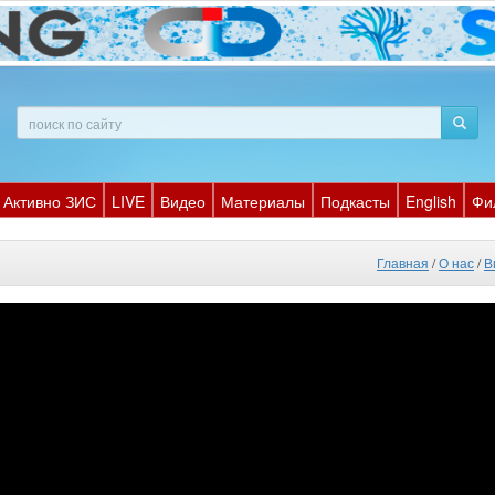
Активно ЗИС
LIVE
Видео
Материалы
Подкасты
English
Фи
Главная
/
О нас
/
В