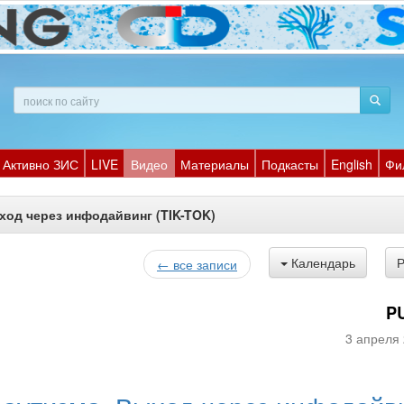
Активно ЗИС
LIVE
Видео
Материалы
Подкасты
English
Фи
ход через инфодайвинг (TIK-TOK)
Календарь
← все записи
P
3 апреля 