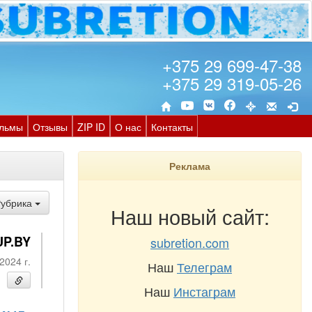
+375 29 699-47-38
+375 29 319-05-26
льмы
Отзывы
ZIP ID
О нас
Контакты
Реклама
Рубрика
Наш новый сайт:
UP.BY
subretion.com
2024 г.
Наш
Телеграм
Наш
Инстаграм