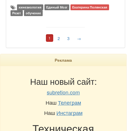
кинезиология
Единый Мозг
Екатерина Полянская
Резет
обучение
1
2
3
→
Реклама
Наш новый сайт:
subretion.com
Наш
Телеграм
Наш
Инстаграм
Техническая