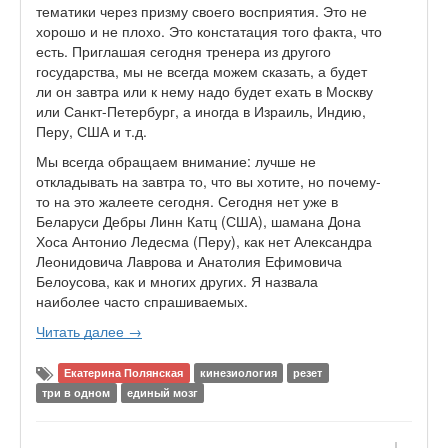
тематики через призму своего восприятия. Это не
хорошо и не плохо. Это констатация того факта, что
есть. Приглашая сегодня тренера из другого
государства, мы не всегда можем сказать, а будет
ли он завтра или к нему надо будет ехать в Москву
или Санкт-Петербург, а иногда в Израиль, Индию,
Перу, США и т.д.
Мы всегда обращаем внимание: лучше не
откладывать на завтра то, что вы хотите, но почему-
то на это жалеете сегодня. Сегодня нет уже в
Беларуси Дебры Линн Катц (США), шамана Дона
Хоса Антонио Ледесма (Перу), как нет Александра
Леонидовича Лаврова и Анатолия Ефимовича
Белоусова, как и многих других. Я назвала
наиболее часто спрашиваемых.
Читать далее →
Екатерина Полянская
кинезиология
резет
три в одном
единый мозг