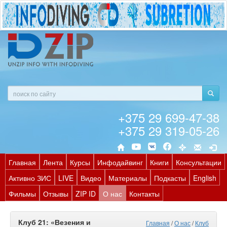
+375 29 699-47-38
+375 29 319-05-26
Главная
Лента
Курсы
Инфодайвинг
Книги
Консультации
Активно ЗИС
LIVE
Видео
Материалы
Подкасты
English
Фильмы
Отзывы
ZIP ID
О нас
Контакты
Клуб 21: «Везения и
Главная
/
О нас
/
Клуб