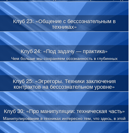
их откатывают на тебе – выбор каждого слушателя
Клуб 23: «Общение с бессознательным в
техниках»
Итак, мы сегодня будем говорить о бессознательном, откуда
пришло это понятие. И соответственно, что такое сознание, и
где оно живет.
Клуб 24: «Под задачу — практика»
Чем больше мы сохраняем осознанность в глубинных
состояниях торможения, удерживая при этом состояние
любви, чем более управляемо и целенаправленно работает
программа ума, чем больше мы сконцентрированы на задаче,
Клуб 25: «Эгрегоры. Техники заключения
тем быстрее результат
контрактов на бессознательном уровне»
В жизни быть свободным от взаимодействия с эгрегорами
нельзя. Человек, как батарейка, всегда с кем-то и чем-то
обменивается энергией и информацией.
Клуб 30: «Про манипуляции: техническая часть»
Манипулирование в техниках интересно тем, что здесь, в этой
теме, много социальных шаблонов и представлений.