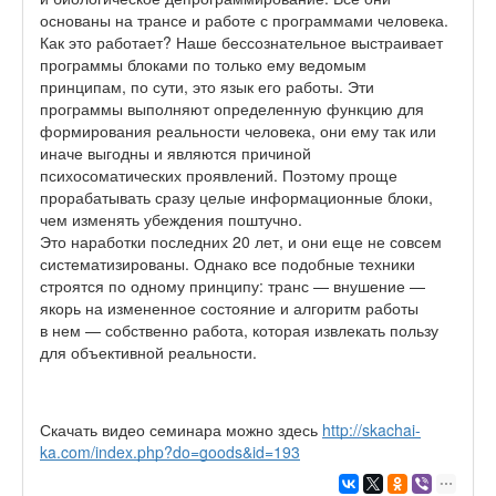
основаны на трансе и работе с программами человека.
Как это работает? Наше бессознательное выстраивает
программы блоками по только ему ведомым
принципам, по сути, это язык его работы. Эти
программы выполняют определенную функцию для
формирования реальности человека, они ему так или
иначе выгодны и являются причиной
психосоматических проявлений. Поэтому проще
прорабатывать сразу целые информационные блоки,
чем изменять убеждения поштучно.
Это наработки последних 20 лет, и они еще не совсем
систематизированы. Однако
все подобные техники
строятся по одному принципу: транс — внушение —
якорь на измененное состояние и алгоритм работы
в нем — собственно работа, которая извлекать пользу
для объективной реальности.
Скачать видео семинара можно здесь
http://skachai-
ka.com/index.php?do=goods&id=193