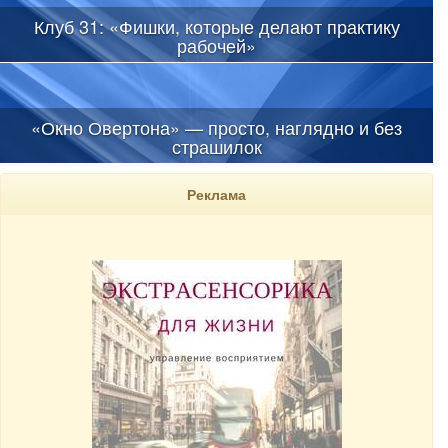
Клуб 31: «Фишки, которые делают практику
рабочей»
Уж очень многие из практикующих сталкивались с проблемой –
визуализируешь, медитируешь, прорабатываешь, а результата
в этой, проявленной материальной жизни , нет.
«Окно Овертона» — просто, наглядно и без
страшилок
Причем, политические это возможности или экономические,
бизнес или творческие идеи – не имеет принципиального
Реклама
значения. Схема работы одна.