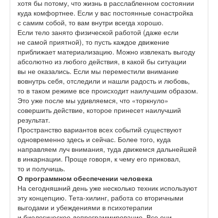
хотя бы потому, что жизнь в расслабленном состоянии
куда комфортнее. Если у вас постоянные сонастройка
с самим собой, то вам внутри всегда хорошо.
Если тело занято физической работой (даже если
не самой приятной), то пусть каждое движение
приближает материализацию. Можно извлекать выгоду
абсолютно из любого действия, в какой бы ситуации
вы не оказались. Если мы переместили внимание
вовнутрь себя, отследили и нашли радость и любовь,
то в таком режиме все происходит наилучшим образом.
Это уже после мы удивляемся, что «торкнуло»
совершить действие, которое принесет наилучший
результат.
Пространство вариантов всех событий существуют
одновременно здесь и сейчас. Более того, куда
направляем луч внимания, туда движемся дальнейшей
в инкарнации. Проще говоря, к чему его приковал,
то и получишь.
О программном обеспечении человека
На сегодняшний день уже несколько техник используют
эту концепцию. Тета-хилинг, работа со вторичными
выгодами и убеждениями в психотерапии
и биологическое депрограммирование. Все они