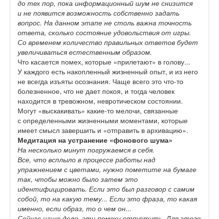
до тех пор, пока информационный шум не снизится
и не появится возможность собственно задать
вопрос. На данном этапе не столь важна точность
ответа, сколько состояние удовольствия от игры.
Со временем количество правильных ответов будет
увеличиваться естественным образом.
Что касается помех, которые «прилетают» в голову...
У каждого есть накопленный жизненный опыт, и из него
не всегда изъяты осознания. Чаще всего это что-то
болезненное, что не дает покоя, и тогда человек
находится в тревожном, невротическом состоянии.
Могут «выскакивать» какие-то мелочи, связанные
с определенными жизненными моментами, которые
имеет смысл завершить и «отправить в архивацию».
Медитация на устранение «фонового шума»
На несколько минут погружаемся в себя.
Все, что всплыло в процессе работы над
упражнением с цветами, нужно пометите на бумаге
так, чтобы можно было затем это
идентифицировать. Если это был разговор с самим
собой, то на какую тему... Если это фраза, то какая
именно, если образ, то о чем он...
Сейчас наше дело, эти помехи отпустить. Для
этого