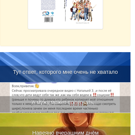
Тут ответ, которого мне очень не хватало
А мужу может полегчать....
Навеяно вчерашним днëм