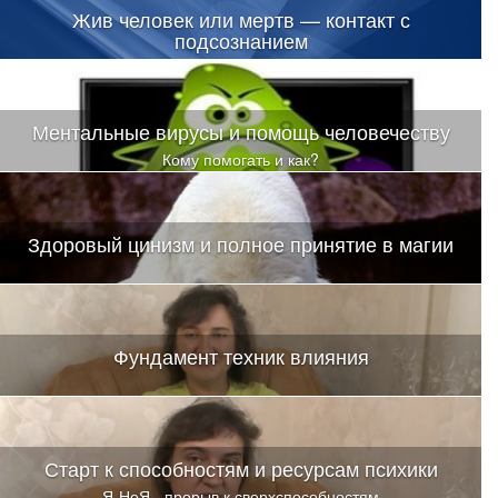
Жив человек или мертв — контакт с
подсознанием
Ментальные вирусы и помощь человечеству
Кому помогать и как?
Здоровый цинизм и полное принятие в магии
Фундамент техник влияния
Старт к способностям и ресурсам психики
Я-НеЯ - прорыв к сверхспособностям