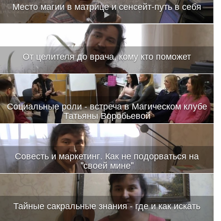
Место магии в матрице и сенсейт-путь в себя
От целителя до врача, кому кто поможет
Социальные роли - встреча в Магическом клубе
Татьяны Воробьевой
Совесть и маркетинг. Как не подорваться на
"своей мине"
Тайные сакральные знания - где и как искать