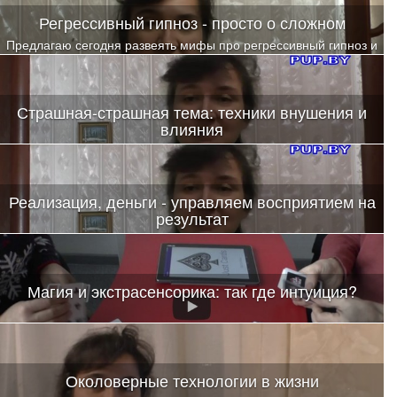
Регрессивный гипноз - просто о сложном
Предлагаю сегодня развеять мифы про регрессивный гипноз и
разобраться в сути предлагаемых на рынке вариантов
изучения этого направления
Страшная-страшная тема: техники внушения и
влияния
Реализация, деньги - управляем восприятием на
результат
Магия и экстрасенсорика: так где интуиция?
Околоверные технологии в жизни