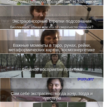
сверхчувственного восприятия" Н.Зайцевой
Весь этот мир представлений просто рухнет. А после первого
погружения
Экстрасенсорные стрелки подсознания
Биолокация: обман или что-то сверхъестественное?
Важные моменты в таро, рунах, рейки,
метаформических картах, космоэнергетике
Двойное восприятие практика
Сам себе экстрасенс: когда хочу, тогда и
чувствую
Видео с картами