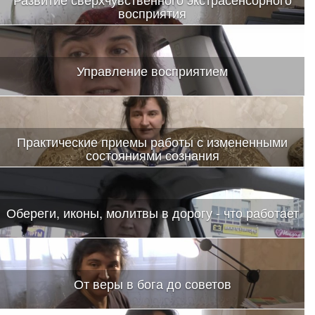
восприятия
Анонс нового-старого тренинга Натальи Зайцевой
Управление восприятием
Практические приемы работы с измененными
состояниями сознания
Обереги, иконы, молитвы в дорогу - что работает
От веры в бога до советов