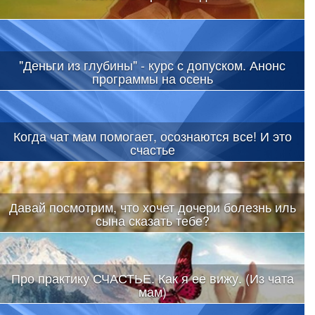
"Деньги из глубины" - курс с допуском. Анонс
программы на осень
Когда чат мам помогает, осознаются все! И это
счастье
Давай посмотрим, что хочет дочери болезнь иль
сына сказать тебе?
Про практику СЧАСТЬЕ. Как я ее вижу. (Из чата
мам)