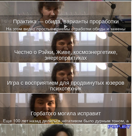
Практика — обида, варианты проработки
На этом видео простые приемы отработки обиды и замены
стереотипов реагирования
Честно о Рэйки, Живе, космоэнергетике,
энергопрактиках
Игра с восприятием для продвинутых юзеров
психотехник
Как расшириться, чтобы снова вкусить драйв от познания себя?
Горбатого могила исправит
Еще 100 лет назад делиться негативом было дурным тоном, а
сегодня - норма