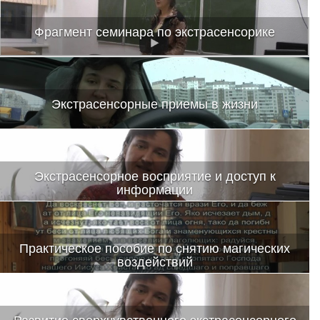
Фрагмент семинара по экстрасенсорике
Экстрасенсорные приемы в жизни
Экстрасенсорное восприятие и доступ к
информации
Это новое видео с возможностями психики человека
Практическое пособие по снятию магических
воздействий
Инструкция — обряд
Развитие сверхчувственного экстрасенсорного