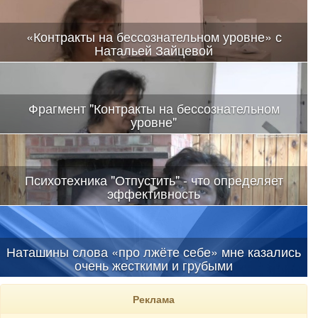
«Контракты на бессознательном уровне» с
Натальей Зайцевой
Положено начало открытому вручению магических
психотехник.
Фрагмент "Контракты на бессознательном
уровне"
В полном объеме все техники влияния на разных уровнях, в
том числе и жесткого, на аудиторию выданы впервые
Психотехника "Отпустить" - что определяет
эффективность
Наташины слова «про лжёте себе» мне казались
очень жесткими и грубыми
Реклама