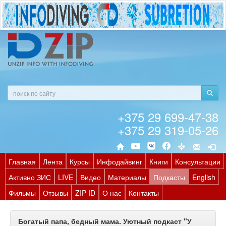
+375 29 699-47-38
+375 29 319-05-26
Главная
Лента
Курсы
Инфодайвинг
Книги
Консультации
Активно ЗИС
LIVE
Видео
Материалы
Подкасты
English
Фильмы
Отзывы
ZIP ID
О нас
Контакты
Богатый папа, бедный мама. Уютный подкаст "У