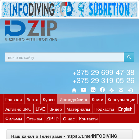
+375 29 699-47-38
+375 29 319-05-26
Главная
Лента
Курсы
Инфодайвинг
Книги
Консультации
Активно ЗИС
LIVE
Видео
Материалы
Подкасты
English
Фильмы
Отзывы
ZIP ID
О нас
Контакты
Наш канал в Телеграме - https://t.me/INFODIVING