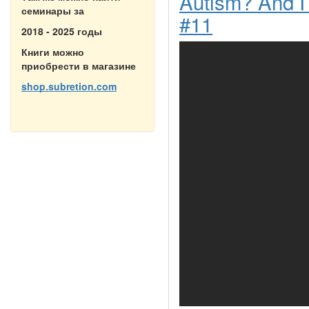
Autism? And I 
семинары за
#11
2018 - 2025 годы
Книги можно
приобрести в магазине
shop.subretion.com