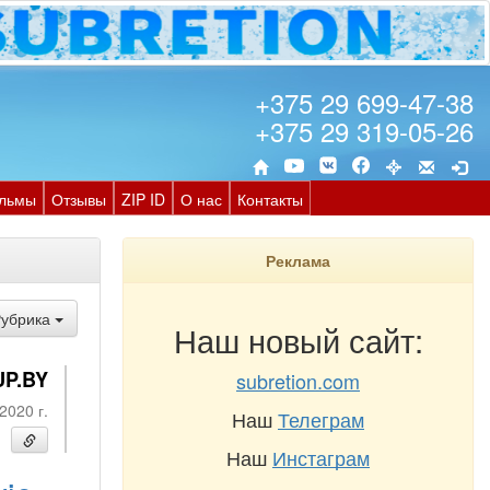
+375 29 699-47-38
+375 29 319-05-26
льмы
Отзывы
ZIP ID
О нас
Контакты
Реклама
Рубрика
Наш новый сайт:
UP.BY
subretion.com
2020 г.
Наш
Телеграм
Наш
Инстаграм