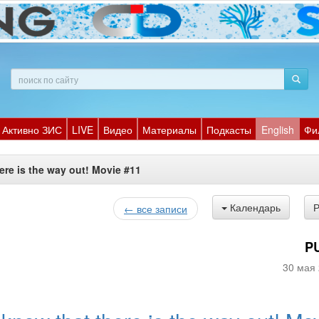
Активно ЗИС
LIVE
Видео
Материалы
Подкасты
English
Фи
ere is the way out! Movie #11
Календарь
← все записи
P
30 мая 