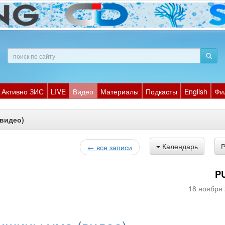
Активно ЗИС
LIVE
Видео
Материалы
Подкасты
English
Фи
(видео)
Календарь
← все записи
P
18 ноября 