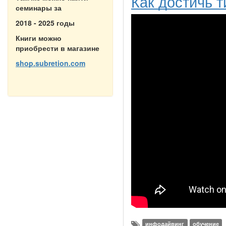
Как достичь 
семинары за
2018 - 2025 годы
Книги можно
приобрести в магазине
shop.subretion.com
инфодайвинг
обучение