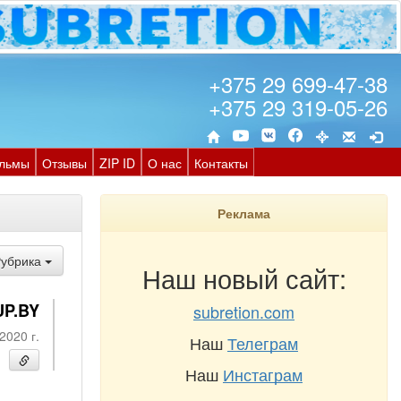
+375 29 699-47-38
+375 29 319-05-26
льмы
Отзывы
ZIP ID
О нас
Контакты
Реклама
Рубрика
Наш новый сайт:
UP.BY
subretion.com
2020 г.
Наш
Телеграм
Наш
Инстаграм