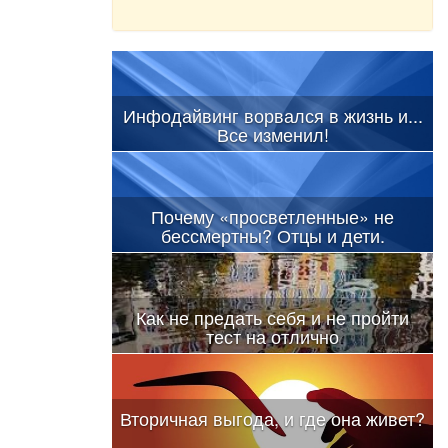
Инфодайвинг ворвался в жизнь и...
Все изменил!
Почему «просветленные» не
бессмертны? Отцы и дети.
Как не предать себя и не пройти
тест на отлично
Вторичная выгода, и где она живет?