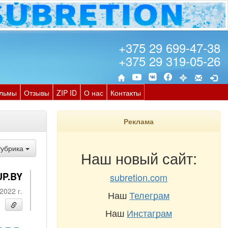
+375 29 699-47-38
+375 29 319-05-26
льмы
Отзывы
ZIP ID
О нас
Контакты
Реклама
Рубрика
Наш новый сайт:
UP.BY
subretion.com
2022 г.
Наш
Телеграм
Наш
Инстаграм