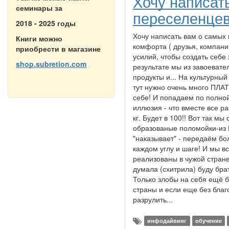
Хочу написат
семинары за
переселенце
2018 - 2025 годы
Хочу написать вам о самых
Книги можно
комфорта ( друзья, компании
приобрести в магазине
усилий, чтобы создать себе
shop.subretion.com
результате мы из завоеват
продукты и... На культурный
тут нужно очень много ПЛАТ
себе! И попадаем по полной
иллюзия - что вместе все р
кг. Будет в 100!! Вот так м
образованые поломойки-из Р
"наказывает" - передаём бо
каждом углу и шаге! И мы в
реализованы в чужой стране
думала (схитрила) буду бра
Только злобы на себя ещё б
страны и если еще без благ
разрулить...
инфодайвинг
обучение