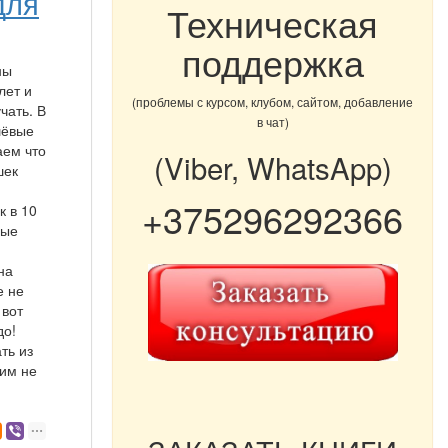
для
Техническая
поддержка
ны
лет и
(проблемы с курсом, клубом, сайтом, добавление
чать. В
в чат)
шёвые
аем что
(Viber, WhatsApp)
шек
+375296292366
к в 10
мые
на
е не
 вот
до!
ть из
мим не