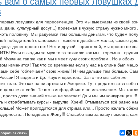
ь вам о самых первых ловушках 
в
 первых ловушках для переселенцев. Это мы выезжаем из своей зо
, дача, культурный досуг...) приезжая в чужую страну нужно много 
 хоть половину! Мы радуемся тем большим деньгам, что будем полу
елей-победителей становимся - живём в дешёвым жилье, самые де
 досуг денег просто нет! Нет и друзей - приятелей, мы просто не зн
ИТЬ! Если выходим за муж то за таких же как мы - горемык - вруни
! Мужчина так же как и мы имеет кучу своих проблем.. Но у обоих
азом изменится! Так что со временем если у нас на спине был мешо
ы сами себе "облегчаем" свою жизнь!! И чем дальше тем больше. Са
оссии! Я видела и Др. Наук и юристов... За то что мы себя же
лит тело. Это как наши артисты в Америке. Тут предательства себя 
се дальше от себя! Те кто в инфодайвинге не исключение. Мы так ж
, просто даже знаний языка не хватает! Да и мы им конкуренция. Я
ть и отрабатывать курсы - вырулю! Хрен!! Отмываться всё равно на
ольше! Может пригодитсяся для стрима или... Просто желать сбежа
одарности... Попадёшь в Жопу!!! Спасибо вам за вашу помощь, са
обратная связь