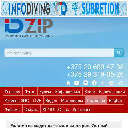
+375 29 699-47-38
+375 29 319-05-26
Главная
Лента
Курсы
Инфодайвинг
Книги
Консультации
Активно ЗИС
LIVE
Видео
Материалы
Подкасты
English
Фильмы
Отзывы
ZIP ID
О нас
Контакты
Религия не щадит даже миллиардеров. Уютный