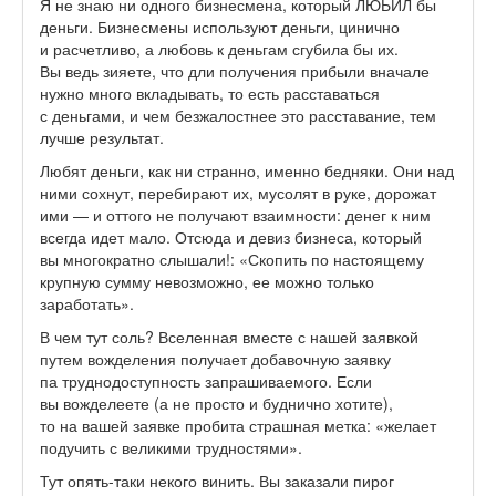
Я не знаю ни одного бизнесмена, который ЛЮЬИЛ бы
деньги. Бизнесмены используют деньги, цинично
и расчетливо, а любовь к деньгам сгубила бы их.
Вы ведь зияете, что дли получения прибыли вначале
нужно много вкладывать, то есть расставаться
с деньгами, и чем безжалостнее это расставание, тем
лучше результат.
Любят деньги, как ни странно, именно бедняки. Они над
ними сохнут, перебирают их, мусолят в руке, дорожат
ими — и оттого не получают взаимности: денег к ним
всегда идет мало. Отсюда и девиз бизнеса, который
вы многократно слышали!: «Скопить по настоящему
крупную сумму невозможно, ее можно только
заработать».
В чем тут соль? Вселенная вместе с нашей заявкой
путем вожделения получает добавочную заявку
па труднодоступность запрашиваемого. Если
вы вожделеете (а не просто и буднично хотите),
то на вашей заявке пробита страшная метка: «желает
подучить с великими трудностями».
Тут опять-таки некого винить. Вы заказали пирог