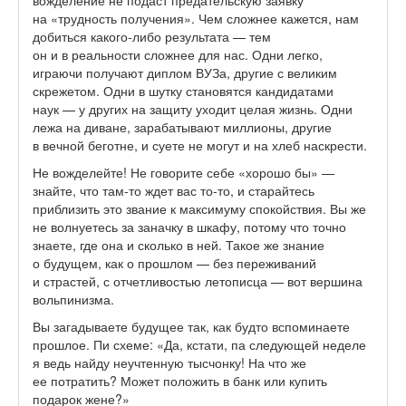
вожделение не подаст предательскую заявку
на «трудность получения». Чем сложнее кажется, нам
добиться какого-либо результата — тем
он и в реальности сложнее для нас. Одни легко,
играючи получают диплом ВУЗа, другие с великим
скрежетом. Одни в шутку становятся кандидатами
наук — у других на защиту уходит целая жизнь. Одни
лежа на диване, зарабатывают миллионы, другие
в вечной беготне, и суете не могут и на хлеб наскрести.
Не вожделейте! Не говорите себе «хорошо бы» —
знайте, что там-то ждет вас то-то, и старайтесь
приблизить это звание к максимуму спокойствия. Вы же
не волнуетесь за заначку в шкафу, потому что точно
знаете, где она и сколько в ней. Такое же знание
о будущем, как о прошлом — без переживаний
и страстей, с отчетливостью летописца — вот вершина
вольпинизма.
Вы загадываете будущее так, как будто вспоминаете
прошлое. Пи схеме: «Да, кстати, па следующей неделе
я ведь найду неучтенную тысчонку! На что же
ее потратить? Может положить в банк или купить
подарок жене?»