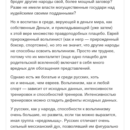
бродяг другие народы свой, более мощный заговор?
Разве не имели власти могущественные государи над
иудейскими своими подданными?
Но я воспитан в среде, верующей в деньги мира, как
собственные Деньги, и прикладывающей (уже затем)
к этой вере множество правдоподобных плацебо. Еврей
прирожденный вольпинист (как и негр — прирожденный
боксер, спортсмен), но это не значит, что другие народы
не способны освоить вольпинизм. Просто им труднее,
потому что их менталитет (еще одно плацебо для
родительской вселенной) включает в себя много
вредных для обогащения представлений.
Однако есть же богатые и среди русских, хоть
их и меньше, чем евреев. Вольпинизм, как и любой
спорт — зависит от исходных данных, интенсивности
тренировок и способностей тренеров. Интенсивностью
тренировок можно сгладить дефекты исходных данных.
У русских, как у народа, способности к вольпинизму
очень большие, но развита, если так можно выразится,
иная группа «кредомышц». Русских отличает очень
сильный мессианский дух, позволявший им фигурально