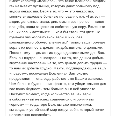
имеет характер «плацебо». Что такое плацебо? Медики
гак называют пустышку, которую дают больному под
видом лекарства. Веря в то, что — это лекарство,
многие внушаемые больные поправляются, «Гак вот —
акции, денежные знаки, дипломы и все прочее — ваше
плацебо, наши зацепки за собственную веру. Взгляните
на них повнимательнее — чем бы стали эти цветные
бумажки без коллективной веры и них, без
коллективного обожествления их? Только ваша горячая
вера в их ценность делает их действительно цепными.
Плюс к тому — делает их труднодостижимыми для Вас.
Если вы внутренне настроены на то, что деньги добыть
внутренне настроены на то, что деньги добыть трудно —
то нам их добыть трудно. Факты, подтверждающие вашу
«правоту», послушная Вселенная Вам охотно
предоставит — она ведь работает, но Вашим заявкам.
Чем больше будет — них фаготе, тем убедительнее для
вас ваша бедность, тем больше вы в ней увязаете.
Наступит момент, когда количество вашей веры
в собственный неуспех сравняется с «горчичным
черном» — тогда горе Вам, вы уже неизлечимы,
вы создали устойчивый мир вокруг себя, который почти
невозможно поколебать.