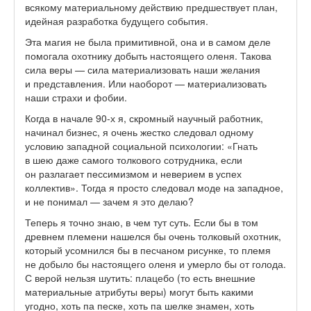
всякому материальному действию предшествует план,
идейная разработка будущего события.
Эта магия не была примитивной, она и в самом деле
помогала охотнику добыть настоящего оленя. Такова
сила веры — сила материализовать наши желания
и представления. Или наоборот — материализовать
наши страхи и фобии.
Когда в начале 90-х я, скромный научный работник,
начинал бизнес, я очень жестко следовал одному
условию западной социальной психологии: «Гнать
в шею даже самого толкового сотрудника, если
он разлагает пессимизмом и неверием в успех
коллектив». Тогда я просто следовал моде на западное,
и не понимал — зачем я это делаю?
Теперь я точно знаю, в чем тут суть. Если бы в том
древнем племени нашелся бы очень толковый охотник,
который усомнился бы в песчаном рисунке, то племя
не добыло бы настоящего оленя и умерло бы от голода.
С верой нельзя шутить: плацебо (то есть внешние
материальные атрибуты веры) могут быть какими
угодно, хоть па песке, хоть па шелке знамен, хоть