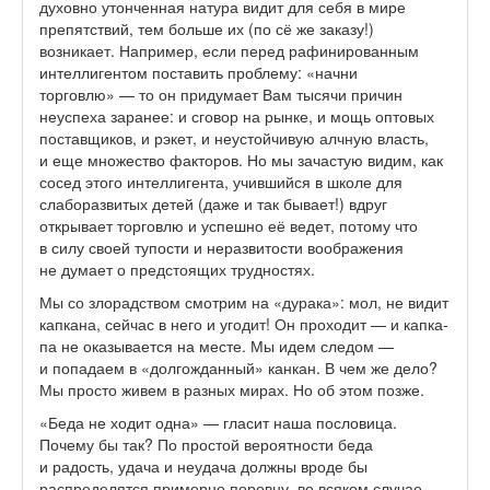
духовно утонченная натура видит для себя в мире
препятствий, тем больше их (по сё же заказу!)
возникает. Например, если перед рафинированным
интеллигентом поставить проблему: «начни
торговлю» — то он придумает Вам тысячи причин
неуспеха заранее: и сговор на рынке, и мощь оптовых
поставщиков, и рэкет, и неустойчивую алчную власть,
и еще множество факторов. Но мы зачастую видим, как
сосед этого интеллигента, учившийся в школе для
слаборазвитых детей (даже и так бывает!) вдруг
открывает торговлю и успешно её ведет, потому что
в силу своей тупости и неразвитости воображения
не думает о предстоящих трудностях.
Мы со злорадством смотрим на «дурака»: мол, не видит
капкана, сейчас в него и угодит! Он проходит — и капка-
па не оказывается на месте. Мы идем следом —
и попадаем в «долгожданный» канкан. В чем же дело?
Мы просто живем в разных мирах. Но об этом позже.
«Беда не ходит одна» — гласит наша пословица.
Почему бы так? По простой вероятности беда
и радость, удача и неудача должны вроде бы
распределятся примерно поровну, во всяком случае —