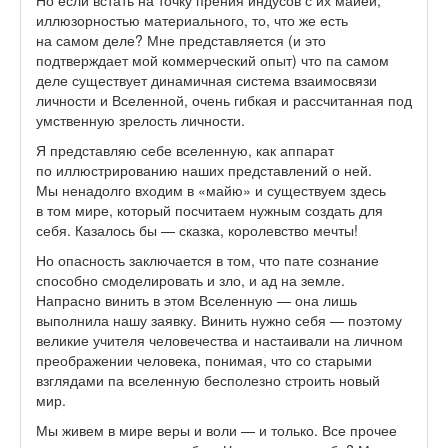
Но если встать на точку прения индусов с их майей,
иллюзорностью материального, то, что же есть
на самом деле? Мне представляется (и это
подтверждает мой коммерческий опыт) что па самом
деле существует динамичная система взаимосвязи
личности и Вселенной, очень гибкая и рассчитанная под
умственную зрелость личности.
Я представляю себе вселенную, как аппарат
по иллюстрированию наших представлений о ней.
Мы ненадолго входим в «майю» и существуем здесь
в том мире, который посчитаем нужным создать для
себя. Казалось бы — сказка, королевство мечты!
Но опасность заключается в том, что пате сознание
способно смоделировать и зло, и ад на земле.
Напрасно винить в этом Вселенную — она лишь
выполнила нашу заявку. Винить нужно себя — поэтому
великие учителя человечества и настаивали на личном
преображении человека, понимая, что со старыми
взглядами па вселенную бесполезно строить новый
мир.
Мы живем в мире веры и воли — и только. Все прочее