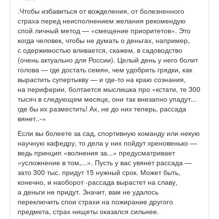
.Чтобы избавиться от вожделения, от болезненного
страха перед неисполнением желания рекомендую
спой личный метод — «смещение приоритетов». Это
когда человек, чтобы не думать о деньгах, например,
с одержимостью вливается, скажем, в садоводство
(очень актуально для России). Целый день у него болит
голова — где достать семян, чем удобрить грядки, как
вырастить супертыкву — и где-то на краю сознания,
на периферии, болтается мыслишка про «кстати, те 300
тысяч в следующем месяце, они так внезапно упадут...
где бы их разместить! Ах, не до них теперь, рассада
вянет..-»
Если вы болеете за сад, спортивную команду или некую
научную кафедру, то дела у них пойдут хреновенько —
ведь принцип «волнения за...» предусматривает
«усложнение в том,...». Пусть у вас увянет рассада —
зато 300 тыс. придут 15 нужный срок. Может быть,
конечно, и наоборот -рассада вырастет на славу,
а деньги не придут. Значит, вам не удалось
переключить спои страхи на пожирание другого
предмета, страх нищеты оказался сильнее.