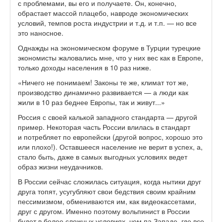
с проблемами, вы его и получаете. Он, конечно,
обрастает массой плацебо, навроде экономических
условий, темпов роста индустрии и т.д. и т.п. — но все
это наносное.
Однажды на экономическом форуме в Турции турецкие
экономисты жаловались мне, что у них вес как в Европе,
только доходы населения в 10 раз ниже.
«Ничего не понимаем! Законы те же, климат тот же,
производство динамично развивается — а люди как
жили в 10 раз беднее Европы, так и живут...»
Россия с своей калькой западного стандарта — другой
пример. Некоторая часть России влилась в стандарт
и потребляет по европейски (другой вопрос, хорошо это
или плохо!). Оставшееся население не верит в успех, а,
стало быть, даже в самых выгодных условиях ведет
образ жизни неудачников.
В России сейчас сложилась ситуация, когда нытики друг
друга топят, усугубляют свои бедствия своим крайним
пессимизмом, обмениваются им, как видеокассетами,
друг с другом. Именно поэтому вольпинист в России
будет в более сложных условиях, чем па Западе, где все