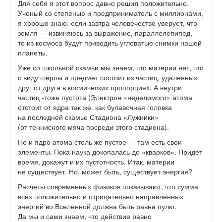
Для себя я этот вопрос давно решил положительно.
Ученый со степенью и предприниматель с миллионами,
я хорошо знаю: если завтра человечество уверует, что
земля — извиняюсь за выражение, параллелепипед,
то из космоса будут приводить угловатые снимки нашей
планеты.
Уже со школьной скамьи мы знаем, что материи нет, что
с виду шерлы и предмет состоит из частиц, удаленных
друг от друга в космических пропорциях. А внутри
частиц -тоже пустота (Электрон «неделимого» атома
отстоит от ядра так же. как булавочная головка
на последней скамье Стадиона «Лужники»
(от теннисного мяча посреди этого стадиона).
Но и ядро атома столь же пустое — там есть свои
элементы. Пока наука докопалась до «кварков». Придет
время, докажут и их пустотность. Итак, материи
не существует. Но, может быть, существует энергия?
Расчеты современных физиков показывают, что сумма
всех положительно и отрицательно направленных
энергий во Вселенной должна быть равна пулю.
Да мы и сами знаем, что действие равно