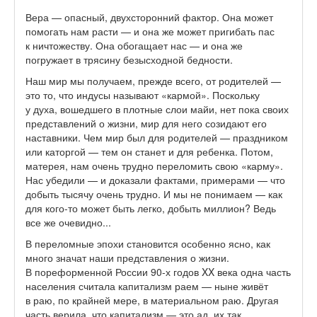
Вера — опасный, двухсторонний фактор. Она может
помогать нам расти — и она же может пригибать пас
к ничтожеству. Она обогащает нас — и она же
погружает в трясину безысходной бедности.
Наш мир мы получаем, прежде всего, от родителей —
это то, что индусы называют «кармой». Поскольку
у духа, вошедшего в плотные слои майи, нет пока своих
представлений о жизни, мир для него созидают его
наставники. Чем мир был для родителей — праздником
или каторгой — тем он станет и для ребенка. Потом,
матерея, нам очень трудно переломить свою «карму».
Нас убедили — и доказали фактами, примерами — что
добыть тысячу очень трудно. И мы не понимаем — как
для кого-то может быть легко, добыть миллион? Ведь
все же очевидно...
В переломные эпохи становится особенно ясно, как
много значат наши представления о жизни.
В пореформенной России 90-х годов XX века одна часть
населения считала капитализм раем — ныне живёт
в раю, по крайней мере, в материальном раю. Другая
часть верила, что капитализм — это ад, их так