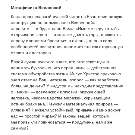
Метафизика Вселенной
Когда православный русский читает в Евангелии четкую
«инструкцию по пользованию Вселенной» —
«просите — и будет дано Вам», «Имеете веру хоть бы
с горчичное зерно — и можете двигать горы, приказать
дереву с корнями броситься в океан», то он в силу
особенностей воспитания понимает это как оторванную
от жизни аллегорию.
Еврей лучше русского знает, что этот текст нужно
понимать буквально, что перед нами — действенная
система обустройства жизни. Иисус Христос прекрасно
знал ответ на Ваш, читатель, вопрос — как заработать
большие деньги? У индусов мы находим представление
о «майе» — вселенской иллюзии, окружающей
человека, некоем царстве миражей, скрывающим
истину брахмана. Неужели материальная природа —
иллюзия? Неужели устойчивый, привычный мир вокруг
нас — простой мираж? И законы вещей, которым
мы привыкли повиноваться — придуманы нами же
самими?