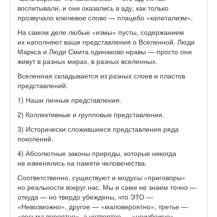
воспитывали, и они оказались в аду, как только
прозвучало ключевое слово — плацебо «капитализм».
На самом деле любые «измы» пусты, содержанием
их наполняют ваши представления о Вселенной. Люди
Маркса и Люди Смита одинаково нравы — просто они
живут в разных мирах, в разных вселенных.
Вселенная складывается из разных слоев и пластов
представлений:
1) Наши личные представления.
2) Коллективные и групповые представления.
3) Исторически сложившиеся представления ряда
поколений.
4) Абсолютные законы природы, которые никогда
не изменялись на памяти человечества.
Соответственно, существуют и модусы «приговоры»
но реальности вокруг нас. Мы и сами не знаем точно —
откуда — но твердо убеждены, что ЭТО —
«Невозможно», другое — «маловероятно», третье —
«весьма вероятно», а четвертое — «неизбежно».