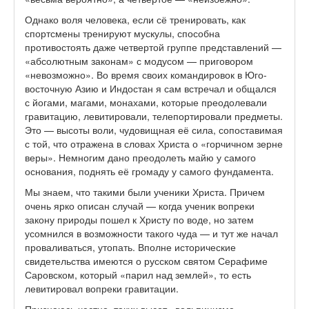
Однако воля человека, если сё тренировать, как
спортсмены тренируют мускулы, способна
противостоять даже четвертой группе представлений —
«абсолютным законам» с модусом — приговором
«невозможно». Во время своих командировок в Юго-
восточную Азию и Индостан я сам встречал и общался
с йогами, магами, монахами, которые преодолевали
гравитацию, левитировали, телепортировали предметы.
Это — высоты воли, чудовищная её сила, сопоставимая
с той, что отражена в словах Христа о «горчичном зерне
веры». Немногим дано преодолеть майю у самого
основания, поднять её громаду у самого фундамента.
Мы знаем, что такими были ученики Христа. Причем
очень ярко описан случай — когда ученик вопреки
закону природы пошел к Христу по воде, но затем
усомнился в возможности такого чуда — и тут же начал
проваливаться, утопать. Вполне исторические
свидетельства имеются о русском святом Серафиме
Саровском, который «парил над землей», то есть
левитировал вопреки гравитации.