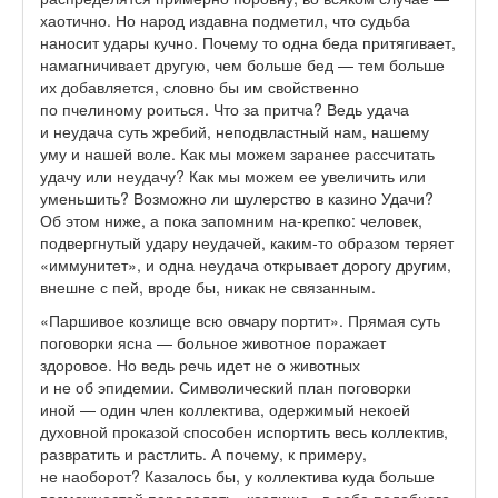
хаотично. Но народ издавна подметил, что судьба
наносит удары кучно. Почему то одна беда притягивает,
намагничивает другую, чем больше бед — тем больше
их добавляется, словно бы им свойственно
по пчелиному роиться. Что за притча? Ведь удача
и неудача суть жребий, неподвластный нам, нашему
уму и нашей воле. Как мы можем заранее рассчитать
удачу или неудачу? Как мы можем ее увеличить или
уменьшить? Возможно ли шулерство в казино Удачи?
Об этом ниже, а пока запомним на-крепко: человек,
подвергнутый удару неудачей, каким-то образом теряет
«иммунитет», и одна неудача открывает дорогу другим,
внешне с пей, вроде бы, никак не связанным.
«Паршивое козлище всю овчару портит». Прямая суть
поговорки ясна — больное животное поражает
здоровое. Но ведь речь идет не о животных
и не об эпидемии. Символический план поговорки
иной — один член коллектива, одержимый некоей
духовной проказой способен испортить весь коллектив,
развратить и растлить. А почему, к примеру,
не наоборот? Казалось бы, у коллектива куда больше