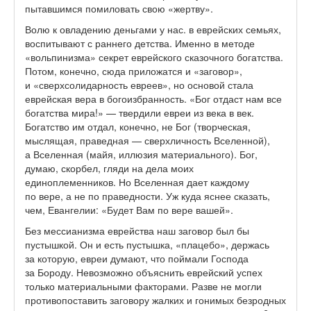
пытавшимся помиловать свою «жертву».
Волю к овладению деньгами у нас. в еврейских семьях,
воспитывают с раннего детства. Именно в методе
«вольпинизма» секрет еврейского сказочного богатства.
Потом, конечно, сюда приложатся и «заговор»,
и «сверхсолидарность евреев», но основой стала
еврейская вера в богоизбранность. «Бог отдаст нам все
богатства мира!» — твердили евреи из века в век.
Богатство им отдал, конечно, не Бог (творческая,
мыслящая, праведная — сверхличность Вселенной),
а Вселенная (майя, иллюзия материального). Бог,
думаю, скорбел, гляди на дела моих
единоплеменников. Но Вселенная дает каждому
по вере, а не по праведности. Уж куда яснее сказать,
чем, Евангелии: «Будет Вам по вере вашей».
Без мессианизма еврейства наш заговор был бы
пустышкой. Он и есть пустышка, «плацебо», держась
за которую, евреи думают, что поймали Господа
за Бороду. Невозможно объяснить еврейский успех
только материальными факторами. Разве не могли
противопоставить заговору жалких и гонимых безродных