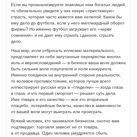
Если вы проанализируете знакомых нам богатых людей,
то обязательно увидите у них некую «пристяжную»
страсть, которая часто кажется вам нелепой. Какое бы
ему дело до футбола, если у него миллиардный оборот
фирмы? Но именно футбол загружает его «червя
сомнения» и не дает ему сгрызть сданное, сгрызть
дело.
Наш мир, если отбросить иллюзию материального,
представляет из себя запутанные перекрестки многих
воль и вероисповеданий — в бизнесе ваша воля должна
быть сильнее воли покупателя и поли конкурента.
Именно поединок на внутренней стороне реальности,
то волевое противостояние, которое лучше всего
иллюстрирует русская игра в «гляделки» — когда глаза
в глаза, и кто первый сморгнет — решает суть дела.
Имя товара и его качество — все это вторичные
плацебо, лотерейные билеты, качество в зависимости
от вашей воли могут выиграть или проиграть.
Всякий человек, кто занимался бизнесом, охотно вам
подтвердит: торговля зависит не от товара,
а от продавца. Один человек умудряется сбыть