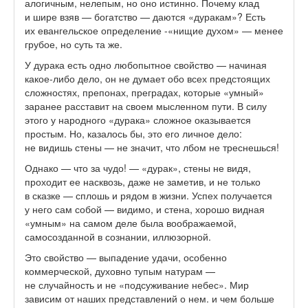
алогичным, нелепым, но оно истинно. Почему клад
и шире взяв — богатство — даются «дуракам»? Есть
их евангельское определение -«нищие духом» — менее
грубое, но суть та же.
У дурака есть одно любопытное свойство — начиная
какое-либо дело, он не думает обо всех предстоящих
сложностях, препонах, преградах, которые «умный»
заранее расставит на своем мысленном пути. В силу
этого у народного «дурака» сложное оказывается
простым. Но, казалось бы, это его личное дело:
не видишь стены — не значит, что лбом не треснешься!
Однако — что за чудо! — «дурак», стены не видя,
проходит ее насквозь, даже не заметив, и не только
в сказке — сплошь и рядом в жизни. Успех получается
у него сам собой — видимо, и стена, хорошо видная
«умным» на самом деле была воображаемой,
самосозданной в сознании, иллюзорной.
Это свойство — выпадение удачи, особенно
коммерческой, духовно тупым натурам —
не случайность и не «подсуживание небес». Мир
зависим от наших представлений о нем. и чем больше