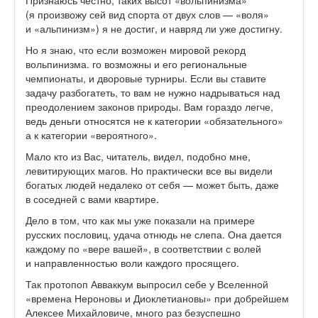
Признаюсь честно, таких высот «вольпинизма»
(я произвожу сей вид спорта от двух слов — «воля»
и «альпинизм») я не достиг, и навряд ли уже достигну.
Но я знаю, что если возможен мировой рекорд
вольпинизма. го возможны и его региональные
чемпионаты, и дворовые турниры. Если вы ставите
задачу разбогатеть, то вам не нужно надрываться над
преодолением законов природы. Вам гораздо легче,
ведь деньги относятся не к категории «обязательного»
а к категории «вероятного».
Мало кто из Вас, читатель, видел, подобно мне,
левитирующих магов. Но практически все вы видели
богатых людей недалеко от себя — может быть, даже
в соседней с вами квартире.
Дело в том, что как мы уже показали на примере
русских пословиц, удача отнюдь не слепа. Она дается
каждому по «вере вашей», в соответствии с волей
и направленностью воли каждого просящего.
Так протопоп Авваккум выпросил себе у Вселенной
«времена Нероновы и Диоклетиановы» при добрейшем
Алексее Михайловиче, много раз безуспешно