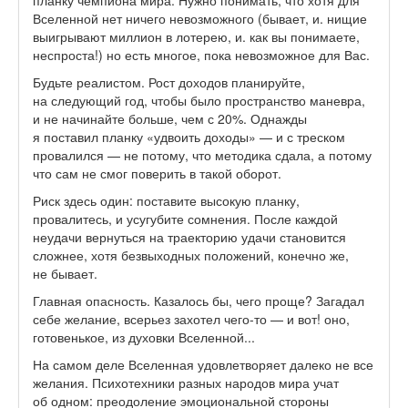
планку чемпиона мира. Нужно понимать, что хотя для
Вселенной нет ничего невозможного (бывает, и. нищие
выигрывают миллион в лотерею, и. как вы понимаете,
неспроста!) но есть многое, пока невозможное для Вас.
Будьте реалистом. Рост доходов планируйте,
на следующий год, чтобы было пространство маневра,
и не начинайте больше, чем с 20%. Однажды
я поставил планку «удвоить доходы» — и с треском
провалился — не потому, что методика сдала, а потому
что сам не смог поверить в такой оборот.
Риск здесь один: поставите высокую планку,
провалитесь, и усугубите сомнения. После каждой
неудачи вернуться на траекторию удачи становится
сложнее, хотя безвыходных положений, конечно же,
не бывает.
Главная опасность. Казалось бы, чего проще? Загадал
себе желание, всерьез захотел чего-то — и вот! оно,
готовенькое, из духовки Вселенной...
На самом деле Вселенная удовлетворяет далеко не все
желания. Психотехники разных народов мира учат
об одном: преодоление эмоциональной стороны