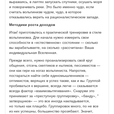
выражаясь, в лаптях запускать спутники, осушать моря
и поворачивать реки. Это было именно чудо, если
считать вольпинизм чудом, чудо, в которое
отказывались верить на рационалистическом западе.
Методики роста доходов
Итак! приготовьтесь к практической тренировке в стиле
вольпинизма. Дли начала нужно измерить свои
способности в «естественном» состоянии — сколько
вы зарабатываете, на сколько «рассчитана» Ваша
индивидуальная Вселенная.
Прежде всего, нужно проанализировать свой круг
общения, отсечь скептиков и нытиков, пессимистов —
они как гири на ногах вольпиниста. Напротив,
постараться найти себе единомышленников —
оптимистов, верящих в успех также, как и вы. Группой
пробиваться к вершине, всегда легче — сказывается
всегда фактор «взаимовытягивания». Снаружи это
принимают за «преступную группировку», «банду», "
затворщнков« — это все иногда накладывается,
но только как плацебо. Группировок много, по не все
из них успешны, большинство прозябают. Значит,