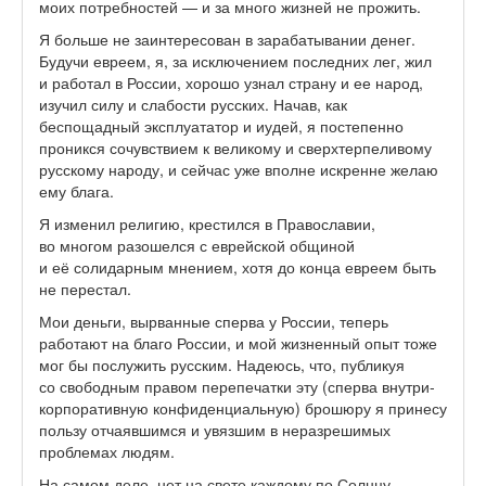
моих потребностей — и за много жизней не прожить.
Я больше не заинтересован в зарабатывании денег.
Будучи евреем, я, за исключением последних лег, жил
и работал в России, хорошо узнал страну и ее народ,
изучил силу и слабости русских. Начав, как
беспощадный эксплуататор и иудей, я постепенно
проникся сочувствием к великому и сверхтерпеливому
русскому народу, и сейчас уже вполне искренне желаю
ему блага.
Я изменил религию, крестился в Православии,
во многом разошелся с еврейской общиной
и её солидарным мнением, хотя до конца евреем быть
не перестал.
Мои деньги, вырванные сперва у России, теперь
работают на благо России, и мой жизненный опыт тоже
мог бы послужить русским. Надеюсь, что, публикуя
со свободным правом перепечатки эту (сперва внутри-
корпоративную конфиденциальную) брошюру я принесу
пользу отчаявшимся и увязшим в неразрешимых
проблемах людям.
На самом деле, нет на свете каждому по Солнцу,