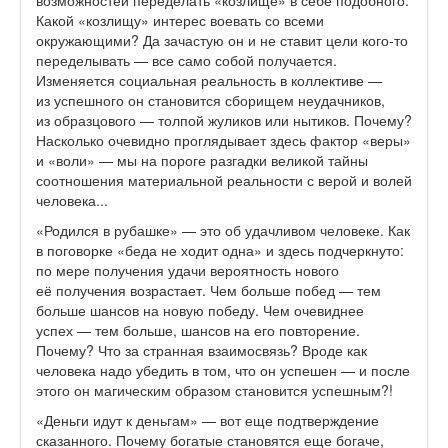
возможностей переделать «козлище» в себе подобного.
Какой «козлищу» интерес воевать со всеми
окружающими? Да зачастую он и не ставит цели кого-то
переделывать — все само собой получается.
Изменяется социальная реальность в коллективе —
из успешного он становится сборищем неудачников,
из образцового — толпой жуликов или нытиков. Почему?
Насколько очевидно проглядывает здесь фактор «веры»
и «воли» — мы на пороге разгадки великой тайны
соотношения материальной реальности с верой и волей
человека...
«Родился в рубашке» — это об удачливом человеке. Как
в поговорке «беда не ходит одна» и здесь подчеркнуто:
по мере получения удачи вероятность нового
её получения возрастает. Чем больше побед — тем
больше шансов на новую победу. Чем очевиднее
успех — тем больше, шансов на его повторение.
Почему? Что за странная взаимосвязь? Вроде как
человека надо убедить в том, что он успешен — и после
этого он магическим образом становится успешным?!
«Деньги идут к деньгам» — вот еще подтверждение
сказанного. Почему богатые становятся еще богаче,