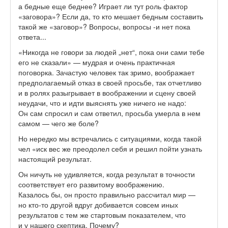
а бедные еще беднее? Играет ли тут роль фактор
«заговора»? Если да, то кто мешает бедным составить
такой же «заговор»? Вопросы, вопросы -и нет пока
ответа...
«Никогда не говори за людей „нет“, пока они сами тебе
его не сказали» — мудрая и очень практичная
поговорка. Зачастую человек так зримо, воображает
предполагаемый отказ в своей просьбе, так отчетливо
и в ролях разыгрывает в воображении и сцену своей
неудачи, что и идти выяснять уже ничего не надо:
Он сам спросил и сам ответил, просьба умерла в нем
самом — чего же боле?
Но нередко мы встречались с ситуациями, когда такой
чел «иск вес же преодолел себя и решил пойти узнать
настоящий результат.
Он ничуть не удивляется, когда результат в точности
соответствует его развитому воображению.
Казалось бы, он просто правильно рассчитал мир —
но кто-то другой вдруг добивается совсем иных
результатов с тем же стартовым показателем, что
и у нашего скептика. Почему?