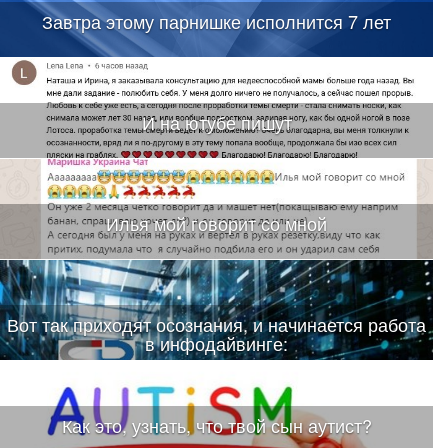
Завтра этому парнишке исполнится 7 лет
И на ютубе пишут
Илья мой говорит со мной
Вот так приходят осознания, и начинается работа
в инфодайвинге:
Как это, узнать, что твой сын аутист?