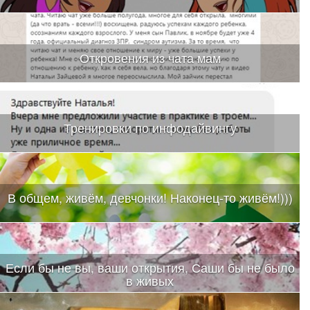
Откровения из чата мам
Тренировки по инфодайвингу
В общем, живём, девчонки! Наконец-то живём!)))
Если бы не вы, ваши открытия, Саши бы не было
в живых