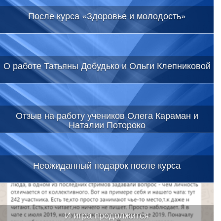
После курса «Здоровье и молодость»
О работе Татьяны Добудько и Ольги Клепниковой
Отзыв на работу учеников Олега Караман и
Наталии Потороко
Неожиданный подарок после курса
И игра продолжится