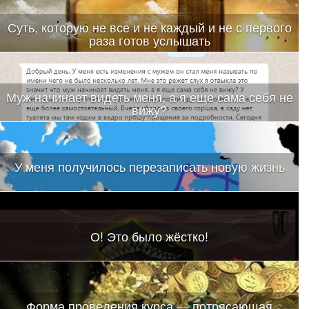
Суть, которую не все и не каждый и не с первого
раза готов услышать
Муж начинает видеть меня, а я еще сама себя не
вижу?
У меня получилось перезаписать новую жизнь
О! Это было жёстко!
Форма проведения курса — потрясающая