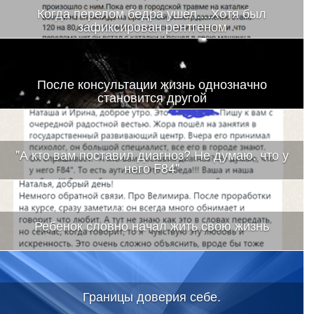
Когда перелом бедра ушел....Хотя был
зафиксирован рентгеном
После консультации жизнь однозначно
становится другой
"А кто вам поставил диагноз? Не думаю, что у
него F84"
Ребенок словно начал жить свою жизнь
Границы доверия себе.