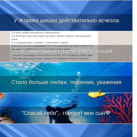
У Жорика шишка действительно исчезла
И такое бывает после консультаций
Стало больше любви, терпения, уважения
"Спасай себя",- говорит мне сын💙