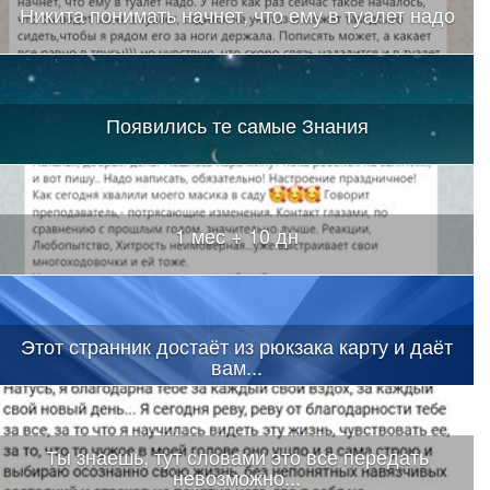
Никита понимать начнет, что ему в туалет надо
Появились те самые Знания
1 мес + 10 дн
Этот странник достаёт из рюкзака карту и даёт
вам...
Ты знаешь, тут словами это все передать
невозможно...