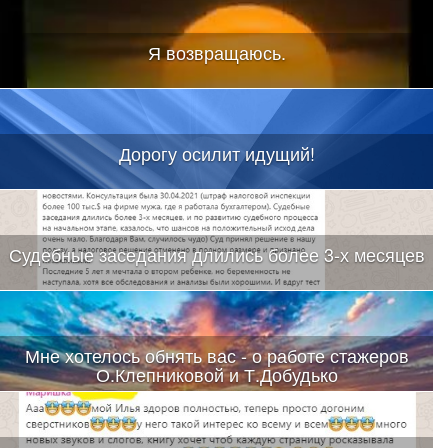
Я возвращаюсь.
Дорогу осилит идущий!
Судебные заседания длились более 3-х месяцев
Мне хотелось обнять вас - о работе стажеров
О.Клепниковой и Т.Добудько