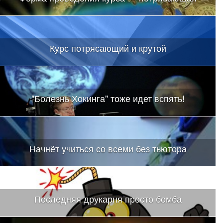
Курс потрясающий и крутой
"Болезнь Хокинга" тоже идет вспять!
Начнёт учиться со всеми без тьютора
Последняя друкарня просто бомба