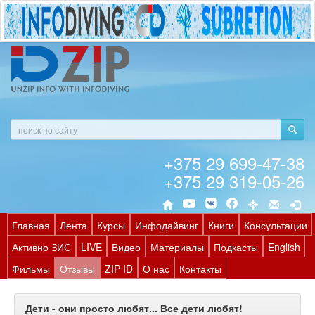
+375 29 699-47-38
+375 29 319-05-26
Главная
Лента
Курсы
Инфодайвинг
Книги
Консультации
Активно ЗИС
LIVE
Видео
Материалы
Подкасты
English
Фильмы
Отзывы
ZIP ID
О нас
Контакты
Дети - они просто любят... Все дети любят!