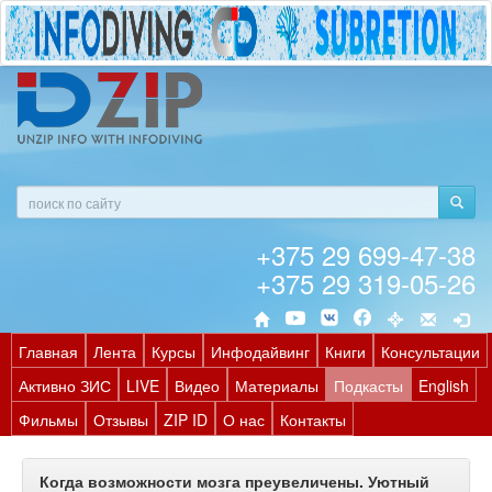
+375 29 699-47-38
+375 29 319-05-26
Главная
Лента
Курсы
Инфодайвинг
Книги
Консультации
Активно ЗИС
LIVE
Видео
Материалы
Подкасты
English
Фильмы
Отзывы
ZIP ID
О нас
Контакты
Когда возможности мозга преувеличены. Уютный