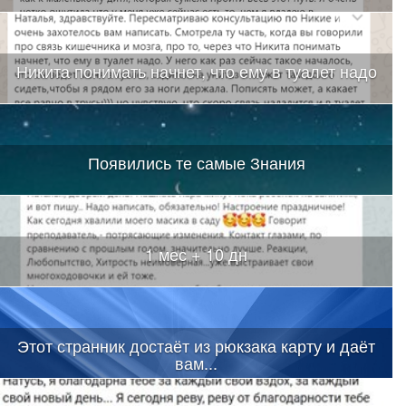
Никита понимать начнет, что ему в туалет надо
Появились те самые Знания
1 мес + 10 дн
Этот странник достаёт из рюкзака карту и даёт
вам...