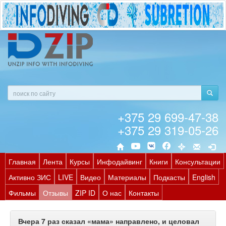
+375 29 699-47-38
+375 29 319-05-26
Главная
Лента
Курсы
Инфодайвинг
Книги
Консультации
Активно ЗИС
LIVE
Видео
Материалы
Подкасты
English
Фильмы
Отзывы
ZIP ID
О нас
Контакты
Вчера 7 раз сказал «мама» направлено, и целовал