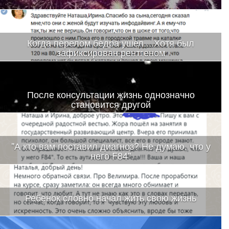
Когда перелом бедра ушел....Хотя был
зафиксирован рентгеном
После консультации жизнь однозначно
становится другой
"А кто вам поставил диагноз? Не думаю, что у
него F84"
Ребенок словно начал жить свою жизнь