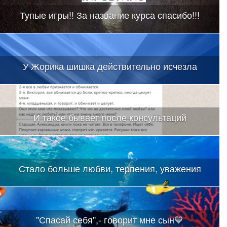
Тупые игры!! За название курса спасибо!!!
У Жорика шишка действительно исчезла
И такое бывает после консультаций
Стало больше любви, терпения, уважения
"Спасай себя",- говорит мне сын💙