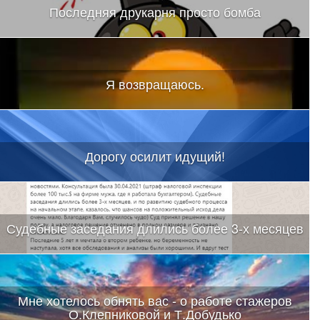
Последняя друкарня просто бомба
Я возвращаюсь.
Дорогу осилит идущий!
Судебные заседания длились более 3-х месяцев
Мне хотелось обнять вас - о работе стажеров
О.Клепниковой и Т.Добудько