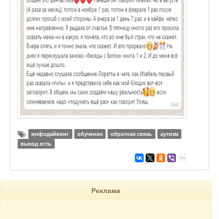
инфодайвинг
обучение
обратная связь
аутизм
выход есть
Реклама