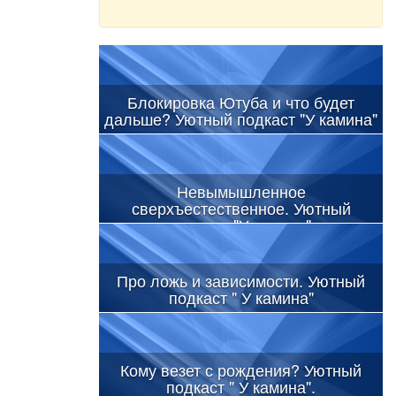
Блокировка Ютуба и что будет
дальше? Уютный подкаст "У камина"
Невымышленное
сверхъестественное. Уютный
подкаст "У камина"
Про ложь и зависимости. Уютный
подкаст " У камина"
Кому везет с рождения? Уютный
подкаст " У камина".