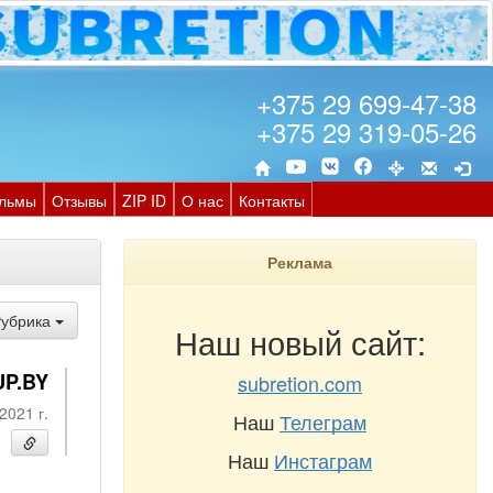
+375 29 699-47-38
+375 29 319-05-26
льмы
Отзывы
ZIP ID
О нас
Контакты
Реклама
Рубрика
Наш новый сайт:
UP.BY
subretion.com
2021 г.
Наш
Телеграм
Наш
Инстаграм