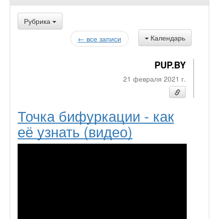
Рубрика
Календарь
← все записи
PUP.BY
21 февраля 2021 г.
Точка бифуркации - как
её узнать (видео)