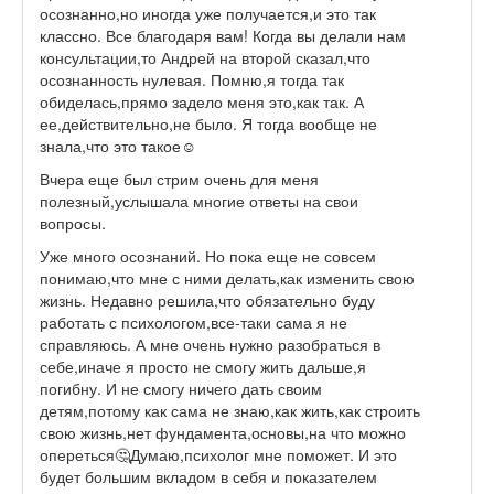
осознанно,но иногда уже получается,и это так
классно. Все благодаря вам! Когда вы делали нам
консультации,то Андрей на второй сказал,что
осознанность нулевая. Помню,я тогда так
обиделась,прямо задело меня это,как так. А
ее,действительно,не было. Я тогда вообще не
знала,что это такое☺️
Вчера еще был стрим очень для меня
полезный,услышала многие ответы на свои
вопросы.
Уже много осознаний. Но пока еще не совсем
понимаю,что мне с ними делать,как изменить свою
жизнь. Недавно решила,что обязательно буду
работать с психологом,все-таки сама я не
справляюсь. А мне очень нужно разобраться в
себе,иначе я просто не смогу жить дальше,я
погибну. И не смогу ничего дать своим
детям,потому как сама не знаю,как жить,как строить
свою жизнь,нет фундамента,основы,на что можно
опереться🤔Думаю,психолог мне поможет. И это
будет большим вкладом в себя и показателем