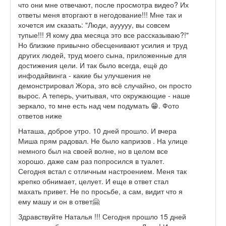
что они мне отвечают, после просмотра видео? Их
ответы меня вторгают в негодование!!! Мне так и
хочется им сказать: "Люди, аууууу, вы совсем
тупые!!! Я кому два месяца это все рассказываю?!"
Но близкие привычно обесценивают усилия и труд
других людей, труд моего сына, приложенные для
достижения цели. И так было всегда, ещё до
инфодайвинга - какие бы улучшения не
демонстрировал Жора, это всё случайно, он просто
вырос. А теперь, учитывая, что окружающие - наше
зеркало, то мне есть над чем подумать 😁. Фото
ответов ниже
Наташа, доброе утро. 10 дней прошло. И вчера
Миша прям радовал. Не было капризов . На улице
немного был на своей волне, но в целом все
хорошо. даже сам раз попросился в туалет.
Сегодня встал с отличным настроением. Меня так
крепко обнимает, целует. И еще в ответ стал
махать привет. Не по просьбе, а сам, видит что я
ему машу и он в ответ🤗
Здравствуйте Наталья !!! Сегодня прошло 15 дней