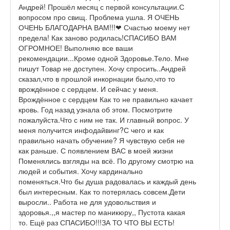
Андрей! Прошёл месяц с первой консультации.С
вопросом про свищ. Проблема ушла. Я ОЧЕНЬ
ОЧЕНЬ БЛАГОДАРНА ВАМ!!!❤ Счастью моему нет
предела! Как заново родилась!СПАСИБО ВАМ
ОГРОМНОЕ! Выполняю все ваши
рекомендации...Кроме одной Здоровье.Тело. Мне
пишут Товар не доступен. Хочу спросить..Андрей
сказал,что в прошлой инкорнации было,что то
врождённое с сердцем. И сейчас у меня.
Врождённое с сердцем Как то не правильно качает
кровь. Год назад узнала об этом. Посмотрите
пожалуйста.Что с ним не так. И главный вопрос. У
меня получится инфодайвинг?С чего и как
правильно начать обучение? Я чувствую себя не
как раньше. С появлением ВАС в моей жизни
Поменялись взгляды на всё. По другому смотрю на
людей и события. Хочу кардинально
поменяться.Что бы душа радовалась и каждый день
был интересным. Как то потерялась совсем.Дети
выросли.. Работа не для удовольствия и
здоровья.,,я мастер по маникюру,, Пустота какая
то. Ещё раз СПАСИБО!!!ЗА ТО ЧТО ВЫ ЕСТЬ!