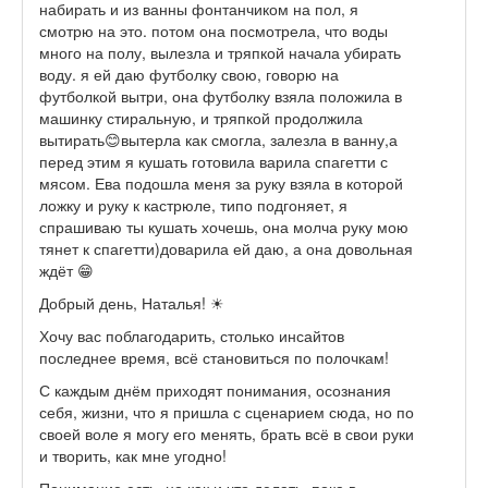
набирать и из ванны фонтанчиком на пол, я
смотрю на это. потом она посмотрела, что воды
много на полу, вылезла и тряпкой начала убирать
воду. я ей даю футболку свою, говорю на
футболкой вытри, она футболку взяла положила в
машинку стиральную, и тряпкой продолжила
вытирать😊вытерла как смогла, залезла в ванну,а
перед этим я кушать готовила варила спагетти с
мясом. Ева подошла меня за руку взяла в которой
ложку и руку к кастрюле, типо подгоняет, я
спрашиваю ты кушать хочешь, она молча руку мою
тянет к спагетти)доварила ей даю, а она довольная
ждёт 😁
Добрый день, Наталья! ☀
Хочу вас поблагодарить, столько инсайтов
последнее время, всё становиться по полочкам!
С каждым днём приходят понимания, осознания
себя, жизни, что я пришла с сценарием сюда, но по
своей воле я могу его менять, брать всё в свои руки
и творить, как мне угодно!