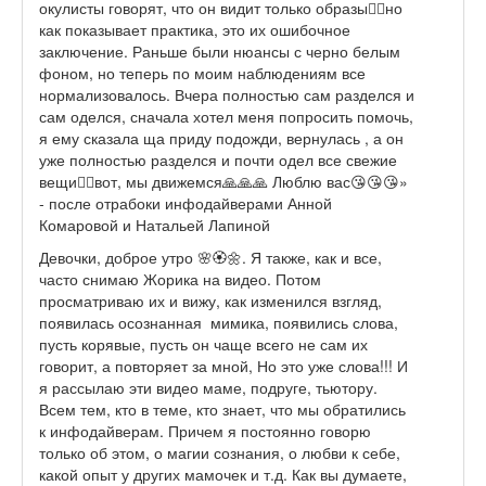
окулисты говорят, что он видит только образы🤷‍♀️но
как показывает практика, это их ошибочное
заключение. Раньше были нюансы с черно белым
фоном, но теперь по моим наблюдениям все
нормализовалось. Вчера полностью сам разделся и
сам оделся, сначала хотел меня попросить помочь,
я ему сказала ща приду подожди, вернулась , а он
уже полностью разделся и почти одел все свежие
вещи🤷‍♀️вот, мы движемся🙏🙏🙏 Люблю вас😘😘😘»
- после отрабоки инфодайверами Анной
Комаровой и Натальей Лапиной
Девочки, доброе утро 🌸🏵️🌼. Я также, как и все,
часто снимаю Жорика на видео. Потом
просматриваю их и вижу, как изменился взгляд,
появилась осознанная мимика, появились слова,
пусть корявые, пусть он чаще всего не сам их
говорит, а повторяет за мной, Но это уже слова!!! И
я рассылаю эти видео маме, подруге, тьютору.
Всем тем, кто в теме, кто знает, что мы обратились
к инфодайверам. Причем я постоянно говорю
только об этом, о магии сознания, о любви к себе,
какой опыт у других мамочек и т.д. Как вы думаете,