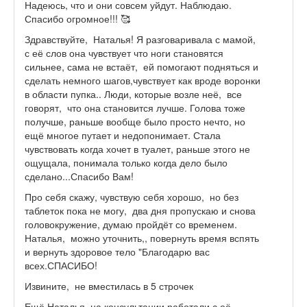
Надеюсь, что и они совсем уйдут. Наблюдаю.
Спасибо огромное!!! 🥰
Здравствуйте, Наталья! Я разговаривала с мамой,
с её слов она чувствует что ноги становятся
сильнее, сама не встаёт, ей помогают подняться и
сделать немного шагов,чувствует как вроде воронки
в области пупка.. Люди, которые возле неё, все
говорят, что она становится лучше. Голова тоже
получше, раньше вообще было просто нечто, но
ещё многое путает и недопонимает. Стала
чувствовать когда хочет в туалет, раньше этого не
ощущала, понимала только когда дело было
сделано...Спасибо Вам!
Про себя скажу, чувствую себя хорошо, но без
таблеток пока не могу, два дня пропускаю и снова
головокружение, думаю пройдёт со временем.
Наталья, можно уточнить,, повернуть время вспять
и вернуть здоровое тело "Благодарю вас
всех.СПАСИБО!
Извините, не вместилась в 5 строчек
Ещё Наталья, на консультации работали с её