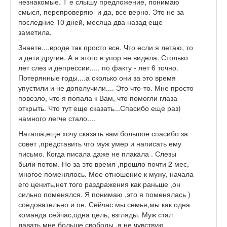
незнакомые. Т е слышу предложение, понимаю
смысл, перепроверяю и да, все верно. Это не за
последние 10 дней, месяца два назад еще
заметила.
Знаете....вроде так просто все. Что если я летаю, то
и дети другие. А я этого в упор не видела. Столько
лет слез и депрессии..... по факту - лет 6 точно.
Потерянные годы....а сколько они за это время
упустили и не дополучили.... Это что-то. Мне просто
повезло, что я попала к Вам, что помогли глаза
открыть. Что тут еще сказать...Спасибо еще раз)
намного легче стало....
Наташа,еще хочу сказать вам большое спасибо за
совет ,представить что муж умер и написать ему
письмо. Когда писала даже не плакала . Слезы
были потом. Но за это время ,прошло почти 2 мес,
многое поменялось. Мое отношение к мужу, начала
его ценить,нет того раздражения как раньше ,он
сильно поменялся. Я понимаю ,это я поменялась )
соедовательно и он. Сейчас мы семья,мы как одна
команда сейчас,одна цель, взгляды. Муж стал
давать мне больше свободы ,я не чувствую