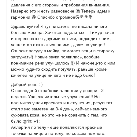
давления с его стороны и требования внимания.
Наверно это и есть равновесие 🤔 Теперь идем к
гармонии 😁 Спасибо огромное😘💐💐💐
Здравствуйте! Я тут читатель, не писала ничего
больше месяца. Хочется поделиться - Тимур начал
интересоваться другими детьми, подходит к ним,
чаще стал отзываться на имя, даже на улице!!
Относит посуду в мойку, помогает вещи в стиралку
загружать!) Новые звуки появились, вообще
понимание речи улучшилось!!)) И наконец-то с ним
можно куда-то сходить погулять, раньше кроме
качелей на улице ничего и не надо было!
Добрый день :-)
С последней отработки аллергии у дочери - 2
недели. Ура, значительные улучшения!!! На
пальчиках ушли краснота и шелушения, результат
стал явно заметен на 3-4 день, сейчас немного
суховата кожа, но это же не сравнить с тем, что
было :grin::+1:
Аллергия по телу - ещё появляются красные
точечки на лице и по телу, но совсем немного.