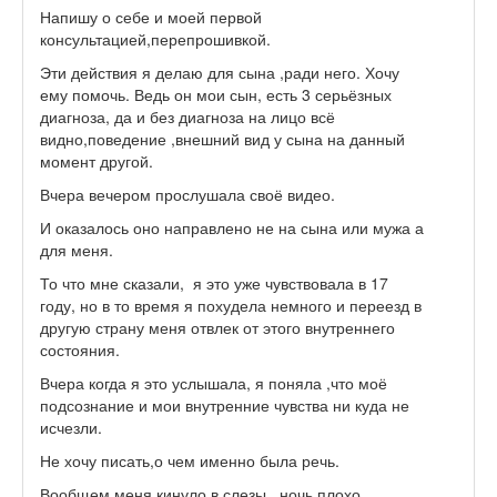
Напишу о себе и моей первой
консультацией,перепрошивкой.
Эти действия я делаю для сына ,ради него. Хочу
ему помочь. Ведь он мои сын, есть 3 серьёзных
диагноза, да и без диагноза на лицо всё
видно,поведение ,внешний вид у сына на данный
момент другой.
Вчера вечером прослушала своё видео.
И оказалось оно направлено не на сына или мужа а
для меня.
То что мне сказали, я это уже чувствовала в 17
году, но в то время я похудела немного и переезд в
другую страну меня отвлек от этого внутреннего
состояния.
Вчера когда я это услышала, я поняла ,что моё
подсознание и мои внутренние чувства ни куда не
исчезли.
Не хочу писать,о чем именно была речь.
Вообщем меня кинуло в слезы, ночь плохо