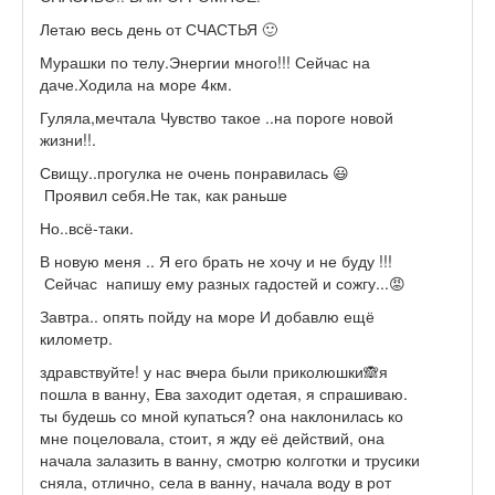
Летаю весь день от СЧАСТЬЯ 🙂
Мурашки по телу.Энергии много!!! Сейчас на
даче.Ходила на море 4км.
Гуляла,мечтала Чувство такое ..на пороге новой
жизни!!.
Свищу..прогулка не очень понравилась 😃
Проявил себя.Не так, как раньше
Но..всё-таки.
В новую меня .. Я его брать не хочу и не буду !!!
Сейчас напишу ему разных гадостей и сожгу...😡
Завтра.. опять пойду на море И добавлю ещё
километр.
здравствуйте! у нас вчера были приколюшки🙈я
пошла в ванну, Ева заходит одетая, я спрашиваю.
ты будешь со мной купаться? она наклонилась ко
мне поцеловала, стоит, я жду её действий, она
начала залазить в ванну, смотрю колготки и трусики
сняла, отлично, села в ванну, начала воду в рот