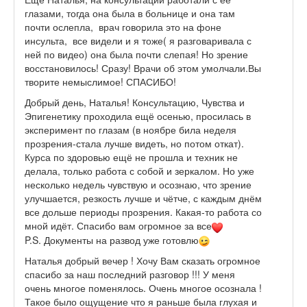
глазами, тогда она была в больнице и она там
почти ослепла, врач говорила это на фоне
инсульта, все видели и я тоже( я разговаривала с
ней по видео) она была почти слепая! Но зрение
восстановилось! Сразу! Врачи об этом умолчали.Вы
творите немыслимое! СПАСИБО!
Добрый день, Наталья! Консультацию, Чувства и
Эпигенетику проходила ещё осенью, просилась в
эксперимент по глазам (в ноябре била неделя
прозрения-стала лучше видеть, но потом откат).
Курса по здоровью ещё не прошла и техник не
делала, только работа с собой и зеркалом. Но уже
несколько недель чувствую и осознаю, что зрение
улучшается, резкость лучше и чётче, с каждым днём
все дольше периоды прозрения. Какая-то работа со
мной идёт. Спасибо вам огромное за все
P.S. Документы на развод уже готовлю
Наталья добрый вечер ! Хочу Вам сказать огромное
спасибо за наш последний разговор !!! У меня
очень многое поменялось. Очень многое осознала !
Такое было ощущение что я раньше была глухая и