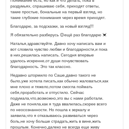
Понимание есть, но как и что делать, пока в
раздумьях, спрашиваю себя, приходят ответы,
такие простые, бональные на первый взгляд, но
такие глубокие понимания через время приходят.
Благодарю, за подсказки, за новый взгляд!!!
Я обязательно разберусь 😊ещё раз благодарю 💓
Наталья,здравствуйте. Давно хочу написать вам и
вот словила чувство любви и благодарности,и пока
в них,решилась написать. Сегодня впервые
удалось искренне,от души почувствовать
благодарность. Это так классно.
Недавно штормило по Саше,давно такого не
было,уже хотела писать,как обычно жаловаться,как
мне плохо и тяжело,потом смогла поймать
себя,проработать и отпустило. Сейчас
подумала,что,возможно,это вы с нами работали.
Даже не поняла,как я туда ввалилась,скорее всего
по неосознанности. Но пошла к зеркалу и
заявила,что я отказываюсь развиваться через
боль,не хочу больше страдать,жить в вине,жить
прошлым. Конечно,далеко не всегда еще живу