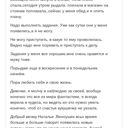
спала,сегодня утром рыдала, поехала в магазин на
стоянке поплакала.,сейчас у меня обед и я опять
плачу.
Надо выполнять задания. Уже как сутки они у меня
появились,а я не могу.
Не могу приступить, в какуе то яму проволилась.
Видно надо мне пореветь и приступать к делу.
Задания у меня все хорошие,мне очень нравятся и
мужу тоже.
Порыдаю еще в воскресение и в понедельник
начнём.
Пора любить себя и свою жизнь.
Девочки, я молчу и наблюдаю за своей, вообще
конечно это все из мира фантастики, я всегда
верила в чудеса, но видеть их-это нужно уметь
конечно, чтоб от счастья кукушечка не уехала.
Добрый вечер Наталья .Веноушек всьо время
больше и больше говорит появились новые
склады.когда что-то хочит начал говорить буквой