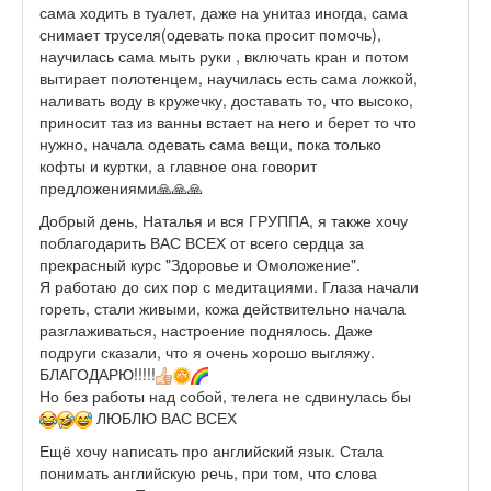
сама ходить в туалет, даже на унитаз иногда, сама
снимает труселя(одевать пока просит помочь),
научилась сама мыть руки , включать кран и потом
вытирает полотенцем, научилась есть сама ложкой,
наливать воду в кружечку, доставать то, что высоко,
приносит таз из ванны встает на него и берет то что
нужно, начала одевать сама вещи, пока только
кофты и куртки, а главное она говорит
предложениями🙏🙏🙏
Добрый день, Наталья и вся ГРУППА, я также хочу
поблагодарить ВАС ВСЕХ от всего сердца за
прекрасный курс "Здоровье и Омоложение".
Я работаю до сих пор с медитациями. Глаза начали
гореть, стали живыми, кожа действительно начала
разглаживаться, настроение поднялось. Даже
подруги сказали, что я очень хорошо выгляжу.
БЛАГОДАРЮ!!!!!
Но без работы над собой, телега не сдвинулась бы
ЛЮБЛЮ ВАС ВСЕХ
Ещё хочу написать про английский язык. Стала
понимать английскую речь, при том, что слова