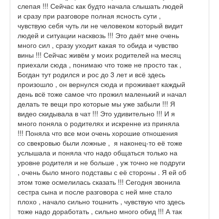
слепая !!! Сейчас как будто начала слышать людей
и сразу при разговоре полная ясность сути ,
чувствую себя чуть ли не человеком который видит
людей и ситуации насквозь !!! Это даёт мне очень
много сил , сразу уходит какая то обида и чувство
вины !!! Сейчас живём у моих родителей на месяц
приехали сюда , понимаю что тоже не просто так ,
Богдан тут родился и рос до 3 лет и всё здесь
произошло , он вернулся сюда и проживает каждый
день всё тоже самое что прожил маленький и начал
делать те вещи про которые мы уже забыли !!! Я
видео скидывала в чат !!! Это удивительно !!! И я
много поняла о родителях и искренне из приняла
!!! Поняла что все мои очень хорошие отношения
со свекровью были ложные , я наконец-то её тоже
услышала и поняла что надо общаться только на
уровне родителя и не больше , уж точно не подруги
, очень было много подставы с её стороны . Я ей об
этом тоже осмелилась сказать !!! Сегодня звонила
сестра сына и после разговора с ней мне стало
плохо , начало сильно тошнить , чувствую что здесь
тоже надо доработать , сильно много обид !!! А так