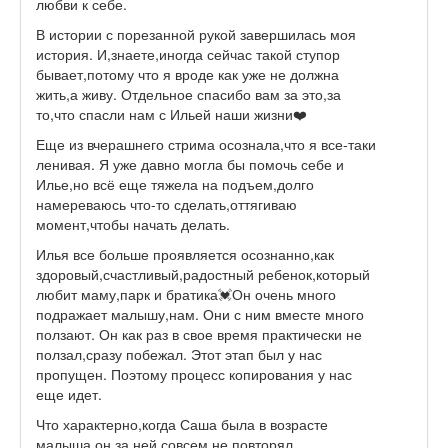
любви к себе.
В истории с порезанной рукой завершилась моя
история. И,знаете,иногда сейчас такой ступор
бывает,потому что я вроде как уже не должна
жить,а живу. Отдельное спасибо вам за это,за
то,что спасли нам с Ильей наши жизни❤️
Еще из вчерашнего стрима осознала,что я все-таки
ленивая. Я уже давно могла бы помочь себе и
Илье,но всё еще тяжела на подъем,долго
намереваюсь что-то сделать,оттягиваю
момент,чтобы начать делать.
Илья все больше проявляется осознанно,как
здоровый,счастливый,радостный ребенок,который
любит маму,парк и братика💓Он очень много
подражает малышу,нам. Они с ним вместе много
ползают. Он как раз в свое время практически не
ползал,сразу побежал. Этот этап был у нас
пропущен. Поэтому процесс копирования у нас
еще идет.
Что характерно,когда Саша была в возрасте
малыша,он за ней совсем не повторял.