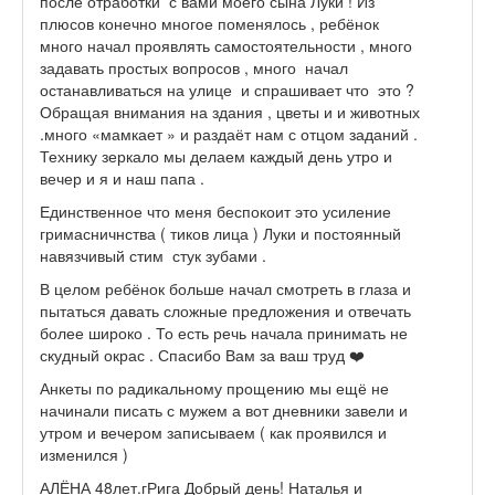
после отработки с вами моего сына Луки ! Из
плюсов конечно многое поменялось , ребёнок
много начал проявлять самостоятельности , много
задавать простых вопросов , много начал
останавливаться на улице и спрашивает что это ?
Обращая внимания на здания , цветы и и животных
.много «мамкает » и раздаёт нам с отцом заданий .
Технику зеркало мы делаем каждый день утро и
вечер и я и наш папа .
Единственное что меня беспокоит это усиление
гримасничнства ( тиков лица ) Луки и постоянный
навязчивый стим стук зубами .
В целом ребёнок больше начал смотреть в глаза и
пытаться давать сложные предложения и отвечать
более широко . То есть речь начала принимать не
скудный окрас . Спасибо Вам за ваш труд ❤️
Анкеты по радикальному прощению мы ещё не
начинали писать с мужем а вот дневники завели и
утром и вечером записываем ( как проявился и
изменился )
АЛЁНА 48лет.гРига Добрый день! Наталья и