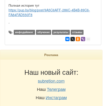
Полная история тут
https://pup.by/blog/post/9A5C6AFF-286C-4B4B-89C6-
FA84FAD550F8
.
инфодайвинг
обучение
результаты
отзывы
Реклама
Наш новый сайт:
subretion.com
Наш
Телеграм
Наш
Инстаграм