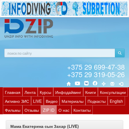
+375 29 699-47-38
+375 29 319-05-26
Главная
Лента
Курсы
Инфодайвинг
Книги
Консультации
Активно ЗИС
LIVE
Видео
Материалы
Подкасты
English
Фильмы
Отзывы
ZIP ID
О нас
Контакты
Мама Екатерина сын Захар (LIVE)