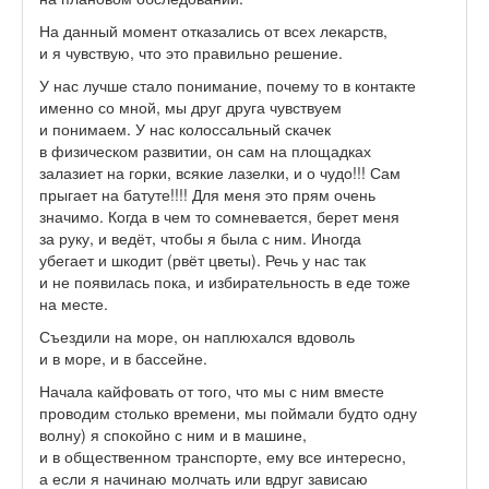
На данный момент отказались от всех лекарств,
и я чувствую, что это правильно решение.
У нас лучше стало понимание, почему то в контакте
именно со мной, мы друг друга чувствуем
и понимаем. У нас колоссальный скачек
в физическом развитии, он сам на площадках
залазиет на горки, всякие лазелки, и о чудо!!! Сам
прыгает на батуте!!!! Для меня это прям очень
значимо. Когда в чем то сомневается, берет меня
за руку, и ведёт, чтобы я была с ним. Иногда
убегает и шкодит (рвёт цветы). Речь у нас так
и не появилась пока, и избирательность в еде тоже
на месте.
Съездили на море, он наплюхался вдоволь
и в море, и в бассейне.
Начала кайфовать от того, что мы с ним вместе
проводим столько времени, мы поймали будто одну
волну) я спокойно с ним и в машине,
и в общественном транспорте, ему все интересно,
а если я начинаю молчать или вдруг зависаю