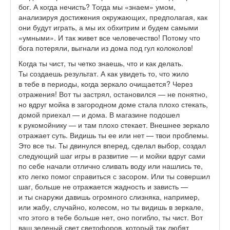
бог. А когда нечисть? Тогда мы «знаем» умом,
анализируя достижения окружающих, предполагая, как
они будут играть, а мы их обхитрим и будем самыми
«умными». И так живет все человечество! Потому что
бога потеряли, выгнали из дома под гул колоколов!
Когда ты чист, ты четко знаешь, что и как делать.
Ты создаешь результат. А как увидеть то, что жило
в тебе в периоды, когда зеркало очищается? Через
отражения! Вот ты застрял, остановился — не понятно,
но вдруг мойка в загородном доме стала плохо стекать,
домой приехал — и дома. В магазине подошел
к рукомойнику — и там плохо стекает. Внешнее зеркало
отражает суть. Видишь ты ее или нет — твои проблемы.
Это все ты. Ты двинулся вперед, сделал выбор, создал
следующий шаг игры в развитие — и мойки вдруг сами
по себе начали отлично сливать воду или нашлись те,
кто легко помог справиться с засором. Или ты совершил
шаг, больше не отражается жадность и зависть —
и ты снаружи давишь огромного слизняка, например,
или жабу, случайно, колесом, но ты видишь в зеркале,
что этого в тебе больше нет, оно погибло, ты чист. Вот
ваш зеленый свет светофоров, который так любят