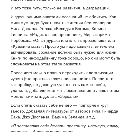
И это тоже путь, только не развития, а деградации.
И здесь одними анкетами осознаний не обойтись. Как
минимум надо будет начать с чтения бестселлеров
Нила Доналда Уолша «Беседы с Богом», Колина
Типпинга «Радикальное прощение», Мирзакарима
Норбекова «Опыт дурака или ключ к прозрению» или
«Кузькина мать». Просто ум надо оживить, интеллект
активировать, сознание должно быть нужно для жизни.
Книги по инфодайвингу тоже хорошо, но они могут быть
сложноваты на этом этапе развития.
После чего можно плавно переходить к легализации
чувств (эта практика тоже описана ниже). После того,
как пробку, не дающую чувствовать самого себя,
удалили, добавляем анкеты осознавания и лишь потом
можно начинать делать «Зеркало».
Если опять сказать себе нечего — повторяем круг
заново, добавляя литературы от авторов типа Ричарда
Баха, Джо Диспенза, Вадима Зеланда и т.д.
«Я заставляю себя делать практику, насилую, плачу,
терплю.... А результата нет»