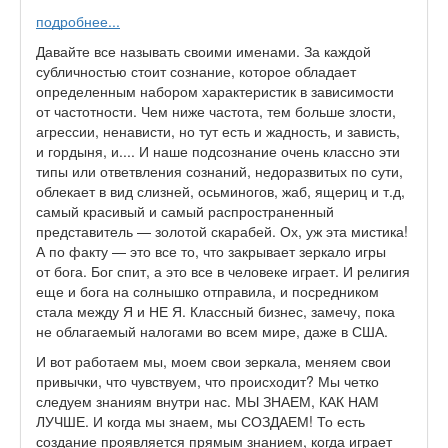
подробнее...
Давайте все называть своими именами. За каждой
субличностью стоит сознание, которое обладает
определенным набором характеристик в зависимости
от частотности. Чем ниже частота, тем больше злости,
агрессии, ненависти, но тут есть и жадность, и зависть,
и гордыня, и.... И наше подсознание очень классно эти
типы или ответвления сознаний, недоразвитых по сути,
облекает в вид слизней, осьминогов, жаб, ящериц и т.д,
самый красивый и самый распространенный
представитель — золотой скарабей. Ох, уж эта мистика!
А по факту — это все то, что закрывает зеркало игры
от бога. Бог спит, а это все в человеке играет. И религия
еще и бога на солнышко отправила, и посредником
стала между Я и НЕ Я. Классный бизнес, замечу, пока
не облагаемый налогами во всем мире, даже в США.
И вот работаем мы, моем свои зеркала, меняем свои
привычки, что чувствуем, что происходит? Мы четко
следуем знаниям внутри нас. МЫ ЗНАЕМ, КАК НАМ
ЛУЧШЕ. И когда мы знаем, мы СОЗДАЕМ! То есть
создание проявляется прямым знанием, когда играет