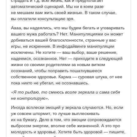
страдать и т.д. всю жизнь, как и предполагает
автоматический сценарий. Мы ни в коем разе
не мешаем вам жить своей жизнью. В таком случае,
вы оплатили консультацию зря.
Аааа, вы надеялись, что мы будем бегать и уговаривать
вашего мужа работать? Нет. Манипуляциями он может
добиваться вашей благосклонности, странные у вас
игры, не искренние. В инфодайвинге манипуляции
исключены. Не хотите — ваш выбор, ваше решение,
надеемся, осознанное. Нет — приходите в следующей
жизни со своими родителями за новым витком
осознаний, чтобы поправить пошатнувшееся
собственное здоровье. Карма — суровая штука, от нее
пока никто не убегал, не осознавшись.
«Я то рыдаю, то смеюсь возле зеркала и сама себя
не контролирую».
Иногда всплески эмоций у зеркала случаются. Но, если
уж совсем штормит, то лучше выплескивать
их на бумагу. Дело в том, что эмоции сопровождаются
выбросом энергии, вполне себе жизненной. А это про
молодость и здоровье. Хотите быть здоровой — пишите,