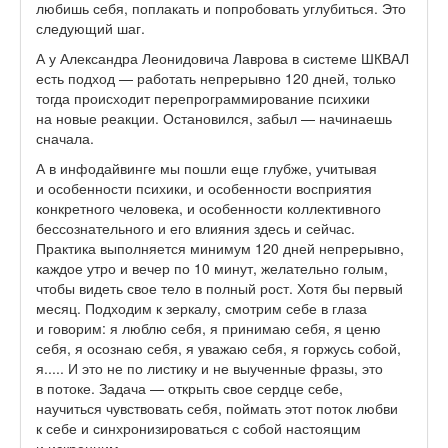
любишь себя, поплакать и попробовать углубиться. Это
следующий шаг.
А у Александра Леонидовича Лаврова в системе ШКВАЛ
есть подход — работать непрерывно 120 дней, только
тогда происходит перепрограммирование психики
на новые реакции. Остановился, забыл — начинаешь
сначала.
А в инфодайвинге мы пошли еще глубже, учитывая
и особенности психики, и особенности восприятия
конкретного человека, и особенности коллективного
бессознательного и его влияния здесь и сейчас.
Практика выполняется минимум 120 дней непрерывно,
каждое утро и вечер по 10 минут, желательно голым,
чтобы видеть свое тело в полный рост. Хотя бы первый
месяц. Подходим к зеркалу, смотрим себе в глаза
и говорим: я люблю себя, я принимаю себя, я ценю
себя, я осознаю себя, я уважаю себя, я горжусь собой,
я..... И это не по листику и не выученные фразы, это
в потоке. Задача — открыть свое сердце себе,
научиться чувствовать себя, поймать этот поток любви
к себе и синхронизироваться с собой настоящим