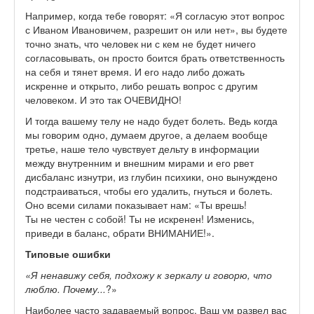
Например, когда тебе говорят: «Я согласую этот вопрос
с Иваном Ивановичем, разрешит он или нет», вы будете
точно знать, что человек ни с кем не будет ничего
согласовывать, он просто боится брать ответственность
на себя и тянет время. И его надо либо дожать
искренне и открыто, либо решать вопрос с другим
человеком. И это так ОЧЕВИДНО!
И тогда вашему телу не надо будет болеть. Ведь когда
мы говорим одно, думаем другое, а делаем вообще
третье, наше тело чувствует дельту в информации
между внутренним и внешним мирами и его рвет
дисбаланс изнутри, из глубин психики, оно вынуждено
подстраиваться, чтобы его удалить, гнуться и болеть.
Оно всеми силами показывает нам: «Ты врешь!
Ты не честен с собой! Ты не искренен! Изменись,
приведи в баланс, обрати ВНИМАНИЕ!».
Типовые ошибки
«Я ненавижу себя, подхожу к зеркалу и говорю, что
люблю. Почему...
?»
Наиболее часто задаваемый вопрос. Ваш ум развел вас