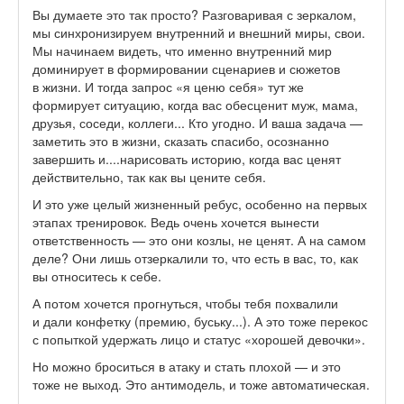
Вы думаете это так просто? Разговаривая с зеркалом,
мы синхронизируем внутренний и внешний миры, свои.
Мы начинаем видеть, что именно внутренний мир
доминирует в формировании сценариев и сюжетов
в жизни. И тогда запрос «я ценю себя» тут же
формирует ситуацию, когда вас обесценит муж, мама,
друзья, соседи, коллеги... Кто угодно. И ваша задача —
заметить это в жизни, сказать спасибо, осознанно
завершить и....нарисовать историю, когда вас ценят
действительно, так как вы цените себя.
И это уже целый жизненный ребус, особенно на первых
этапах тренировок. Ведь очень хочется вынести
ответственность — это они козлы, не ценят. А на самом
деле? Они лишь отзеркалили то, что есть в вас, то, как
вы относитесь к себе.
А потом хочется прогнуться, чтобы тебя похвалили
и дали конфетку (премию, буську...). А это тоже перекос
с попыткой удержать лицо и статус «хорошей девочки».
Но можно броситься в атаку и стать плохой — и это
тоже не выход. Это антимодель, и тоже автоматическая.