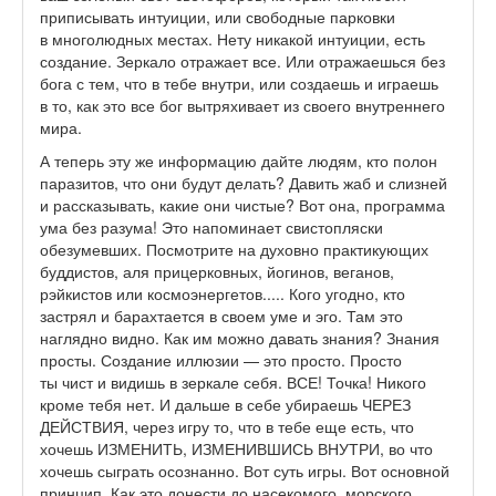
приписывать интуиции, или свободные парковки
в многолюдных местах. Нету никакой интуиции, есть
создание. Зеркало отражает все. Или отражаешься без
бога с тем, что в тебе внутри, или создаешь и играешь
в то, как это все бог вытряхивает из своего внутреннего
мира.
А теперь эту же информацию дайте людям, кто полон
паразитов, что они будут делать? Давить жаб и слизней
и рассказывать, какие они чистые? Вот она, программа
ума без разума! Это напоминает свистопляски
обезумевших. Посмотрите на духовно практикующих
буддистов, аля прицерковных, йогинов, веганов,
рэйкистов или космоэнергетов..... Кого угодно, кто
застрял и барахтается в своем уме и эго. Там это
наглядно видно. Как им можно давать знания? Знания
просты. Создание иллюзии — это просто. Просто
ты чист и видишь в зеркале себя. ВСЕ! Точка! Никого
кроме тебя нет. И дальше в себе убираешь ЧЕРЕЗ
ДЕЙСТВИЯ, через игру то, что в тебе еще есть, что
хочешь ИЗМЕНИТЬ, ИЗМЕНИВШИСЬ ВНУТРИ, во что
хочешь сыграть осознанно. Вот суть игры. Вот основной
принцип. Как это донести до насекомого, морского