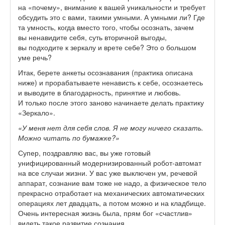
на «почему», внимание к вашей уникальности и требует
обсудить это с вами, такими умными. А умными ли? Где
та умность, когда вместо того, чтобы осознать, зачем
вы ненавидите себя, суть вторичной выгоды,
вы подходите к зеркалу и врете себе? Это о большом
уме речь?
Итак, берете анкеты осознавания (практика описана
ниже) и прорабатываете ненависть к себе, осознаетесь
и выводите в благодарность, принятие и любовь.
И только после этого заново начинаете делать практику
«Зеркало».
«У меня нет для себя слов. Я не могу ничего сказать.
Можно читать по бумажке?»
Супер, поздравляю вас, вы уже готовый
унифицированный модернизированный робот-автомат
на все случаи жизни. У вас уже выключен ум, речевой
аппарат, сознание вам тоже не надо, а физическое тело
прекрасно отработает на механических автоматических
операциях лет двадцать, а потом можно и на кладбище.
Очень интересная жизнь была, прям бог «счастлив»
видеть такое развитие сознания.