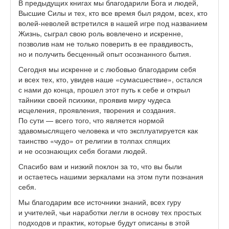
В предыдущих книгах мы благодарили Бога и людей,
Высшие Силы и тех, кто все время был рядом, всех, кто
волей-неволей встретился в нашей игре под названием
Жизнь, сыграл свою роль вовлечено и искренне,
позволив нам не только поверить в ее правдивость,
но и получить бесценный опыт осознанного бытия.
Сегодня мы искренне и с любовью благодарим себя
и всех тех, кто, увидев наше «сумасшествие», остался
с нами до конца, прошел этот путь к себе и открыл
тайники своей психики, проявив миру чудеса
исцеления, проявления, творения и создания.
По сути — всего того, что является нормой
здавомыслящего человека и что эксплуатируется как
таинство «чудо» от религии в толпах спящих
и не осознающих себя богами людей.
Спасибо вам и низкий поклон за то, что вы были
и остаетесь нашими зеркалами на этом пути познания
себя.
Мы благодарим все источники знаний, всех гуру
и учителей, чьи наработки легли в основу тех простых
подходов и практик, которые будут описаны в этой