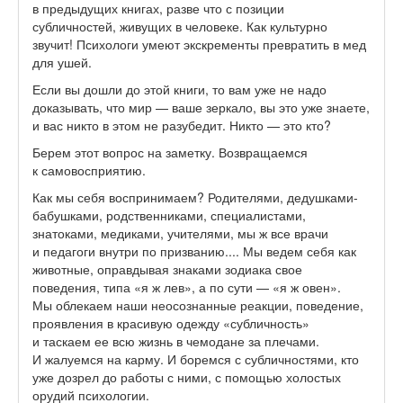
в предыдущих книгах, разве что с позиции
субличностей, живущих в человеке. Как культурно
звучит! Психологи умеют экскременты превратить в мед
для ушей.
Если вы дошли до этой книги, то вам уже не надо
доказывать, что мир — ваше зеркало, вы это уже знаете,
и вас никто в этом не разубедит. Никто — это кто?
Берем этот вопрос на заметку. Возвращаемся
к самовосприятию.
Как мы себя воспринимаем? Родителями, дедушками-
бабушками, родственниками, специалистами,
знатоками, медиками, учителями, мы ж все врачи
и педагоги внутри по призванию.... Мы ведем себя как
животные, оправдывая знаками зодиака свое
поведения, типа «я ж лев», а по сути — «я ж овен».
Мы облекаем наши неосознанные реакции, поведение,
проявления в красивую одежду «субличность»
и таскаем ее всю жизнь в чемодане за плечами.
И жалуемся на карму. И боремся с субличностями, кто
уже дозрел до работы с ними, с помощью холостых
орудий психологии.