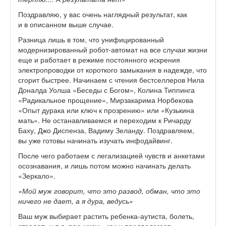
Поздравляю, у вас очень наглядный результат, как
и в описанном выше случае.
Разница лишь в том, что унифицированный
модернизированный робот-автомат на все случаи жизни
еще и работает в режиме постоянного искрения
электропроводки от короткого замыкания в надежде, что
сгорит быстрее. Начинаем с чтения бестселлеров Нила
Доналда Уолша «Беседы с Богом», Колина Типпинга
«Радикальное прощение», Мирзакарима Норбекова
«Опыт дурака или ключ к прозрению» или «Кузькина
мать». Не останавливаемся и переходим к Ричарду
Баху, Джо Диспенза, Вадиму Зеланду. Поздравляем,
вы уже готовы начинать изучать инфодайвинг.
После чего работаем с легализацией чувств и анкетами
осознавания, и лишь потом можно начинать делать
«Зеркало».
«Мой муж говорит, что это развод, обман, что это
ничего не дает, а я дура, ведусь»
Ваш муж выбирает растить ребенка-аутиста, болеть,