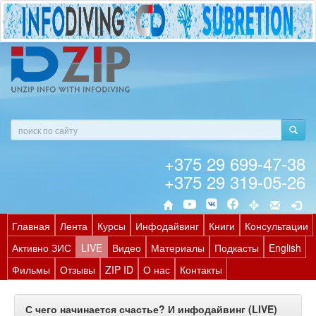
+375 29 699-47-38
+375 29 319-05-26
Главная
Лента
Курсы
Инфодайвинг
Книги
Консультации
Активно ЗИС
LIVE
Видео
Материалы
Подкасты
English
Фильмы
Отзывы
ZIP ID
О нас
Контакты
С чего начинается счастье? И инфодайвинг (LIVE)