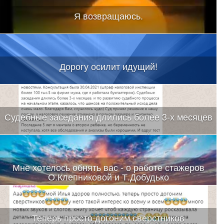
Я возвращаюсь.
Дорогу осилит идущий!
Судебные заседания длились более 3-х месяцев
Мне хотелось обнять вас - о работе стажеров
О.Клепниковой и Т.Добудько
Теперь просто догоним сверстников