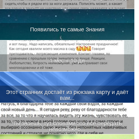
Появились те самые Знания
1 мес + 10 дн
Этот странник достаёт из рюкзака карту и даёт
вам...
Ты знаешь, тут словами это все передать
невозможно...