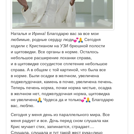
Наталья и Ирина! Благодарю вас за все мои
любимые, родные сердцу люди
Сегодня
ходили с Кристианом на УЗИ брюшной полости
и щитовидки. Все органы в норме. Осталось
небольшое расширение лоханки справа,
и в щитовидке сосудистое сплетение небольшое
справа. А в общем с той картиной, что была все
в норме. Были осадки в желчном, увеличена
поджелудочная, камень в почке, увеличена печень.
Теперь печень норма, почки норма чистые, осадка
в желчном нет, поджелудочная норма, щитовидка
не увеличена
Чудеса да и только
Благодарю
вас, люблю.
Сегодня у меня день из параллельного мира. Все
меня радует и все. Дочь перед сном слушала как
Крис мучает стих, запинается, страдает....
Слушала, слушала и тут такой жест рука+лицо