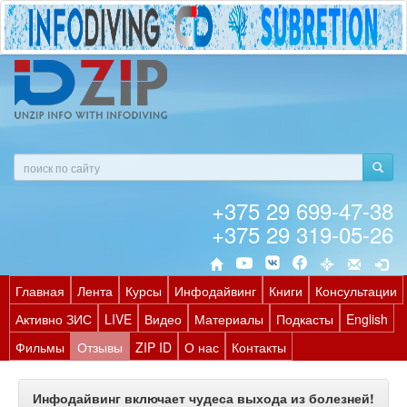
+375 29 699-47-38
+375 29 319-05-26
Главная
Лента
Курсы
Инфодайвинг
Книги
Консультации
Активно ЗИС
LIVE
Видео
Материалы
Подкасты
English
Фильмы
Отзывы
ZIP ID
О нас
Контакты
Инфодайвинг включает чудеса выхода из болезней!