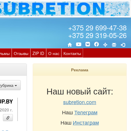
+375 29 699-47-38
+375 29 319-05-26
льмы
Отзывы
ZIP ID
О нас
Контакты
Реклама
Рубрика
Наш новый сайт:
UP.BY
subretion.com
2020 г.
Наш
Телеграм
Наш
Инстаграм