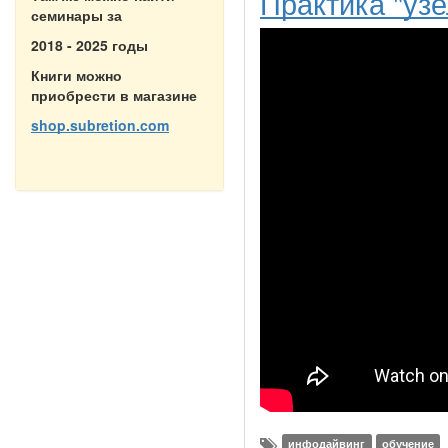
Практика "узе
семинары за
2018 - 2025 годы
Книги можно
приобрести в магазине
shop.subretion.com
инфодайвинг
обучение