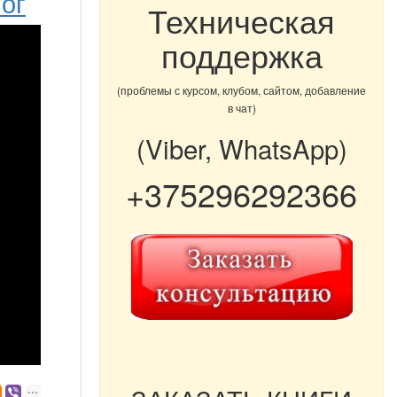
лог
Техническая
поддержка
(проблемы с курсом, клубом, сайтом, добавление
в чат)
(Viber, WhatsApp)
+375296292366