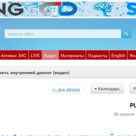
Активно ЗИС
LIVE
Видео
Материалы
Подкасты
English
Фи
вить внутренний диалог (видео)
Календарь
← все записи
P
26 апреля 