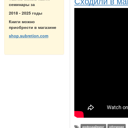
Сходили в ма
семинары за
2018 - 2025 годы
Книги можно
приобрести в магазине
shop.subretion.com
инфодайвинг
обучение