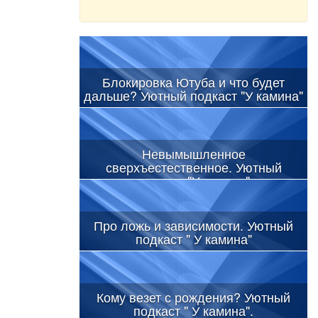
Блокировка Ютуба и что будет
дальше? Уютный подкаст "У камина"
Невымышленное
сверхъестественное. Уютный
подкаст "У камина"
Про ложь и зависимости. Уютный
подкаст " У камина"
Кому везет с рождения? Уютный
подкаст " У камина".