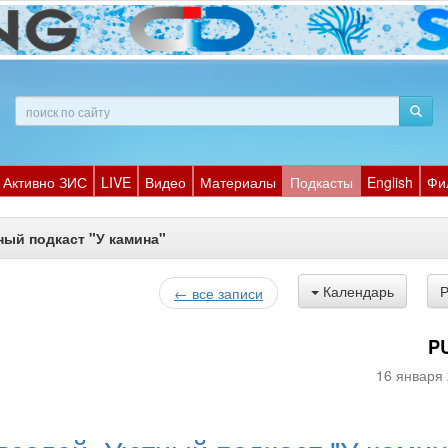
Активно ЗИС
LIVE
Видео
Материалы
Подкасты
English
Фи
ный подкаст "У камина"
Календарь
← все записи
P
16 января 