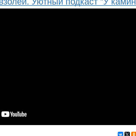
взолей. Уютный подкаст "У камин