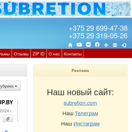
+375 29 699-47-38
+375 29 319-05-26
льмы
Отзывы
ZIP ID
О нас
Контакты
Реклама
Рубрика
Наш новый сайт:
UP.BY
subretion.com
2024 г.
Наш
Телеграм
Наш
Инстаграм