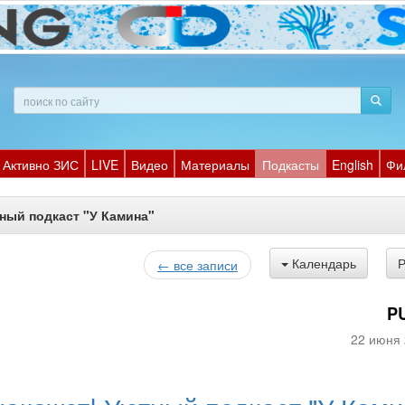
Активно ЗИС
LIVE
Видео
Материалы
Подкасты
English
Фи
тный подкаст "У Камина"
Календарь
← все записи
P
22 июня 