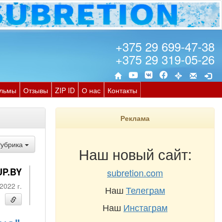
+375 29 699-47-38
+375 29 319-05-26
льмы
Отзывы
ZIP ID
О нас
Контакты
Реклама
Рубрика
Наш новый сайт:
UP.BY
subretion.com
2022 г.
Наш
Телеграм
Наш
Инстаграм