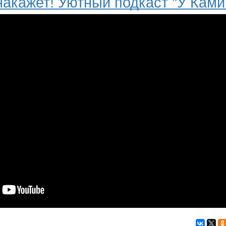
накажет! Уютный подкаст "У Ками