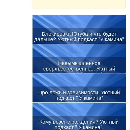
Блокировка Ютуба и что будет
дальше? Уютный подкаст "У камина"
Невымышленное
сверхъестественное. Уютный
подкаст "У камина"
Про ложь и зависимости. Уютный
подкаст " У камина"
Кому везет с рождения? Уютный
подкаст " У камина".