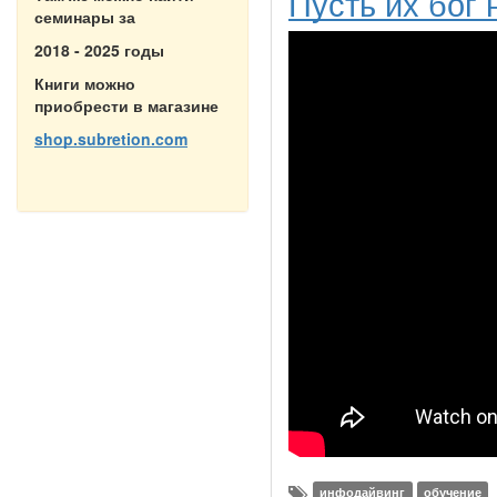
Пусть их бог 
семинары за
2018 - 2025 годы
Книги можно
приобрести в магазине
shop.subretion.com
инфодайвинг
обучение