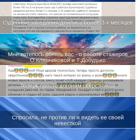
Судебные заседания длились более 3-х месяцев
Мне хотелось обнять вас - о работе стажеров
О.Клепниковой и Т.Добудько
Теперь просто догоним сверстников
Спросила, не против ли я видеть ее своей
невесткой