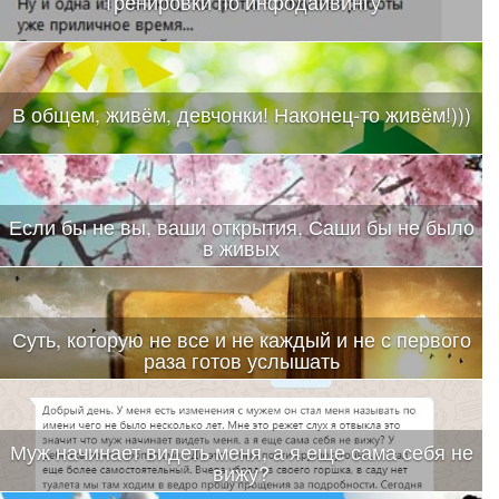
Тренировки по инфодайвингу
В общем, живём, девчонки! Наконец-то живём!)))
Если бы не вы, ваши открытия, Саши бы не было
в живых
Суть, которую не все и не каждый и не с первого
раза готов услышать
Муж начинает видеть меня, а я еще сама себя не
вижу?