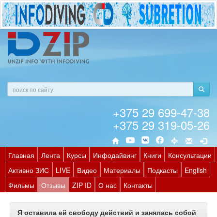
+375 29 699-47-38
+375 29 319-05-26
Главная
Лента
Курсы
Инфодайвинг
Книги
Консультации
Активно ЗИС
LIVE
Видео
Материалы
Подкасты
English
Фильмы
Отзывы
ZIP ID
О нас
Контакты
Я оставила ей свободу действий и занялась собой