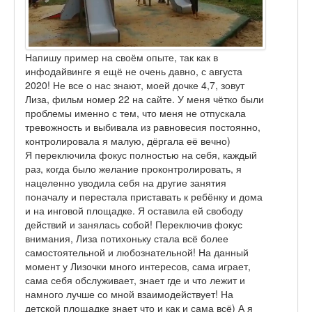
Напишу пример на своём опыте, так как в
инфодайвинге я ещё не очень давно, с августа
2020! Не все о нас знают, моей дочке 4,7, зовут
Лиза, фильм номер 22 на сайте. У меня чётко были
проблемы именно с тем, что меня не отпускала
тревожность и выбивала из равновесия постоянно,
контролировала я малую, дёргала её вечно)
Я переключила фокус полностью на себя, каждый
раз, когда было желание проконтролировать, я
нацеленно уводила себя на другие занятия
поначалу и перестала приставать к ребёнку и дома
и на инговой площадке. Я оставила ей свободу
действий и занялась собой! Переключив фокус
внимания, Лиза потихоньку стала всё более
самостоятельной и любознательной! На данный
момент у Лизочки много интересов, сама играет,
сама себя обслуживает, знает где и что лежит и
намного лучше со мной взаимодействует! На
детской площадке знает что и как и сама всё) А я