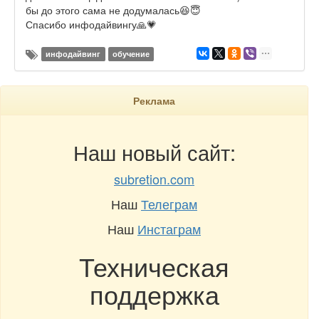
бы до этого сама не додумалась😆😇
Спасибо инфодайвингу🙏💗
инфодайвинг
обучение
Реклама
Наш новый сайт:
subretion.com
Наш
Телеграм
Наш
Инстаграм
Техническая
поддержка