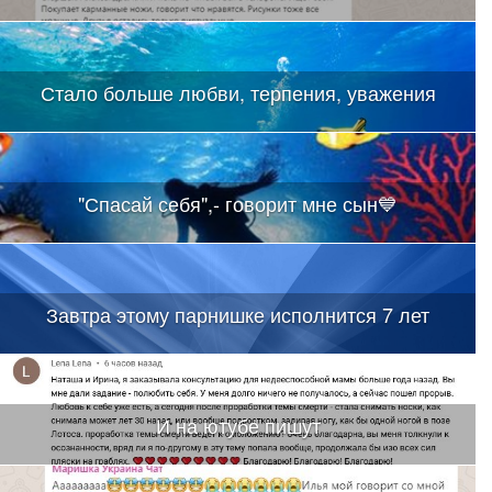
Стало больше любви, терпения, уважения
"Спасай себя",- говорит мне сын💙
Завтра этому парнишке исполнится 7 лет
И на ютубе пишут