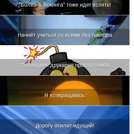
"Болезнь Хокинга" тоже идет вспять!
Начнёт учиться со всеми без тьютора
Последняя друкарня просто бомба
Я возвращаюсь.
Дорогу осилит идущий!