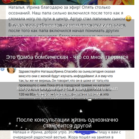
Глаза осознанные, понимание включилось
Это бомба бомбическая - что со мной творится
Когда перелом бедра ушел....Хотя был
зафиксирован рентгеном
После консультации жизнь однозначно
становится другой