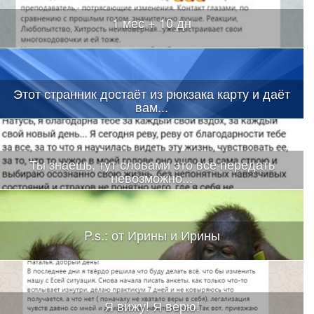
1 мес + 10 дн
Этот странник достаёт из рюкзака карту и даёт
вам...
Ты знаешь, тут словами это все передать
невозможно...
P.s.: от Ирины и Ирины
Я вижу! Я верю!