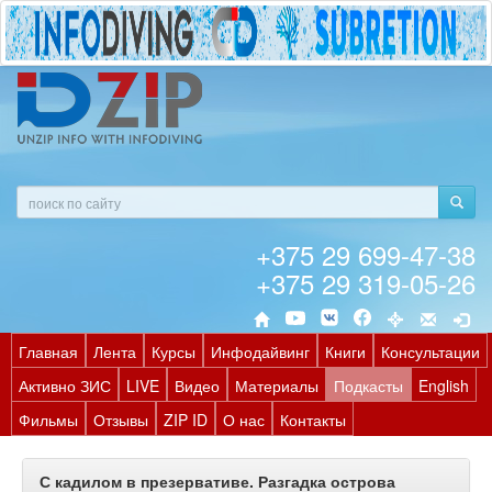
+375 29 699-47-38
+375 29 319-05-26
Главная
Лента
Курсы
Инфодайвинг
Книги
Консультации
Активно ЗИС
LIVE
Видео
Материалы
Подкасты
English
Фильмы
Отзывы
ZIP ID
О нас
Контакты
С кадилом в презервативе. Разгадка острова