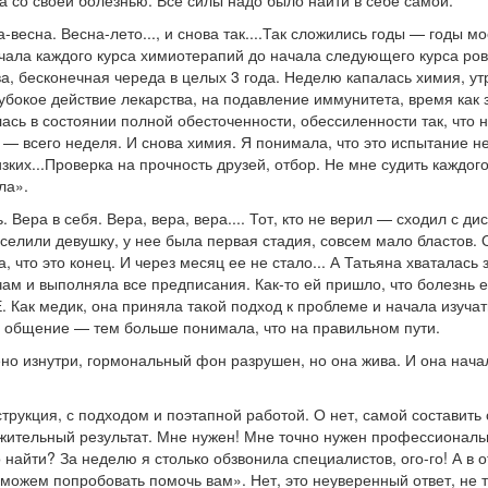
на со своей болезнью. Все силы надо было найти в себе самой.
-весна. Весна-лето..., и снова так....Так сложились годы — годы мо
чала каждого курса химиотерапий до начала следующего курса ров
ва, бесконечная череда в целых 3 года. Неделю капалась химия, у
убокое действие лекарства, на подавление иммунитета, время как 
лась в состоянии полной обесточенности, обессиленности так, что 
 — всего неделя. И снова химия. Я понимала, что это испытание не
зких...Проверка на прочность друзей, отбор. Не мне судить каждог
ла».
. Вера в себя. Вера, вера, вера.... Тот, кто не верил — сходил с ди
поселили девушку, у нее была первая стадия, совсем мало бластов.
а, что это конец. И через месяц ее не стало... А Татьяна хваталась
ам и выполняла все предписания. Как-то ей пришло, что болезнь 
. Как медик, она приняла такой подход к проблеме и начала изучат
, общение — тем больше понимала, что на правильном пути.
но изнутри, гормональный фон разрушен, но она жива. И она начал
рукция, с подходом и поэтапной работой. О нет, самой составить 
жительный результат. Мне нужен! Мне точно нужен профессионал
о найти? За неделю я столько обзвонила специалистов, ого-го! А в о
 можем попробовать помочь вам». Нет, это неуверенный ответ, не 