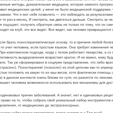
занные методы, доказательная медицина, которая намного прогрес
тавил медицинских целей, у меня не было медицинской поддержки,
мики. Что я мог себе позволить — это наблюдать за результатами
-то раз в месяц. И смотреть, как двигаться дальше. Смотреть за ч
бя ощущает, получать обратную связь не только по тому, что он сам
иходит на клуб, это все видят. Все видят, как человек превращается 
сли брать психотерапевтическую основу, то в причине любой боле
-то учит человека, если простым языком. Она требует изменения ч
 При комплексном подходе, когда с телом работают лекарства, а со
тативность выздоровления возрастает кратно. И не важно, кому буд
тате. Так уж сформировано в социуме представление, что либо вра
страсенс). Психотерапевт (психолог) из этой цепочки как-то априо
тью положить на какую-то из чаш весов, хотя фактически помощь 
) в данном контексте очень близки по сути, но разнятся по лексике.
лишает человека возможности использовать все механизмы для до
одинаковых причин заболеваний. А значит, нет и одинаковых реце
 право на то, чтобы собрать свой уникальный набор инструментов 
ровления, от медицинских до экстрасенсорных.
нашего сайта можно просмотреть видео интервью с Татьяной