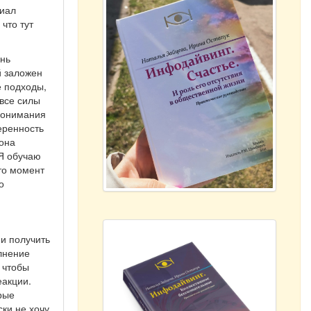
риал
что тут
ень
й заложен
е подходы,
 все силы
 понимания
веренность
 она
 Я обучаю
-то момент
о
 и получить
лнение
 чтобы
еакции.
орые
ски не хочу