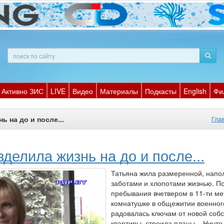
Активно ЗИС
LIVE
Видео
Материалы
Подкасты
English
Фи
ь на до и после...
Гла
делила жизнь на до и после...
Татьяна жила размеренной, напо
заботами и хлопотами жизнью. По
пребывания вчетвером в 11-ти м
комнатушке в общежитии военног
радовалась ключам от новой соб
квартиры, строила планы... Ничто