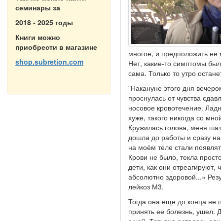
семинары за
2018 - 2025 годы
Книги можно
приобрести в магазине
многое, и предположить не 
shop.subretion.com
Нет, какие-то симптомы был
сама. Только то утро остане
"Накануне этого дня вечеро
проснулась от чувства сдавл
носовое кровотечение. Ладн
хуже, такого никогда со мн
Кружилась голова, меня шат
дошла до работы и сразу на
на моём теле стали появлят
Крови не было, текла просто
дети, как они отреагируют, 
абсолютно здоровой...» Ре
лейкоз М3.
Тогда она еще до конца не 
принять ее болезнь, ушел.