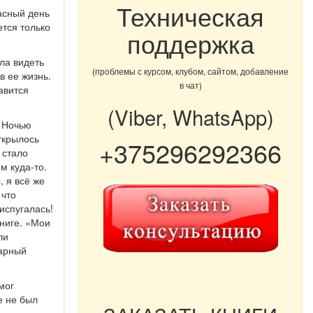
Техническая
асный день
ется только
поддержка
ла видеть
(проблемы с курсом, клубом, сайтом, добавление
в ее жизнь.
в чат)
авится
(Viber, WhatsApp)
. Ночью
открылось
+375296292366
 стало
м куда-то.
, я всё же
 что
испугалась!
книге. «Мои
ли
тарный
мог
е не был