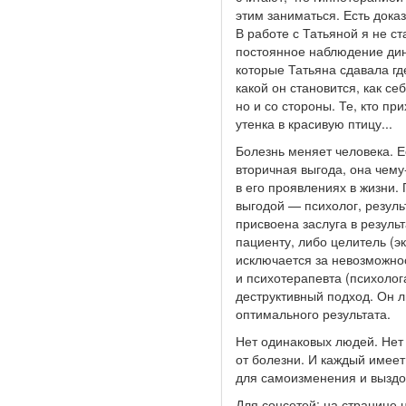
этим заниматься. Есть дока
В работе с Татьяной я не с
постоянное наблюдение дина
которые Татьяна сдавала где
какой он становится, как се
но и со стороны. Те, кто пр
утенка в красивую птицу...
Болезнь меняет человека. Е
вторичная выгода, она чему
в его проявлениях в жизни.
выгодой — психолог, резуль
присвоена заслуга в резуль
пациенту, либо целитель (эк
исключается за невозможнос
и психотерапевта (психолога
деструктивный подход. Он 
оптимального результата.
Нет одинаковых людей. Нет 
от болезни. И каждый имеет
для самоизменения и выздо
Для соцсетей: на странице 