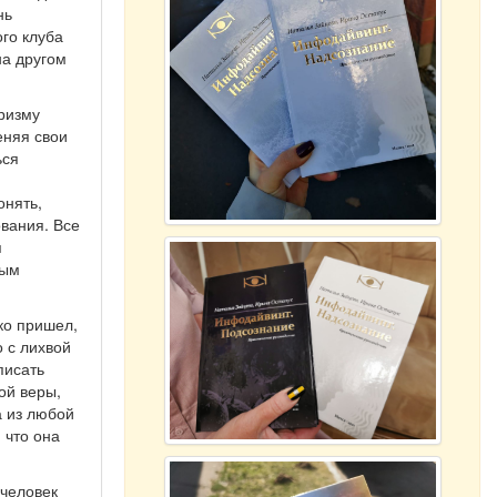
нь
ого клуба
на другом
призму
еняя свои
ься
онять,
ования. Все
я
ным
ко пришел,
о с лихвой
писать
ой веры,
а из любой
 что она
 человек