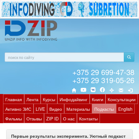
+375 29 699-47-38
+375 29 319-05-26
Главная
Лента
Курсы
Инфодайвинг
Книги
Консультации
Активно ЗИС
LIVE
Видео
Материалы
Подкасты
English
Фильмы
Отзывы
ZIP ID
О нас
Контакты
Первые результаты эксперимента. Уютный подкаст