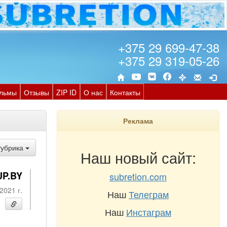
+375 29 699-47-38
+375 29 319-05-26
льмы
Отзывы
ZIP ID
О нас
Контакты
Реклама
Рубрика
Наш новый сайт:
UP.BY
subretion.com
2021 г.
Наш
Телеграм
Наш
Инстаграм