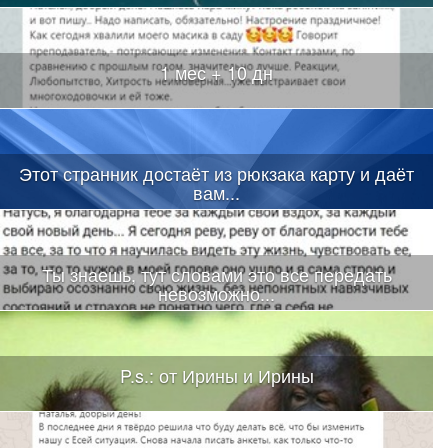
1 мес + 10 дн
Этот странник достаёт из рюкзака карту и даёт
вам...
Ты знаешь, тут словами это все передать
невозможно...
P.s.: от Ирины и Ирины