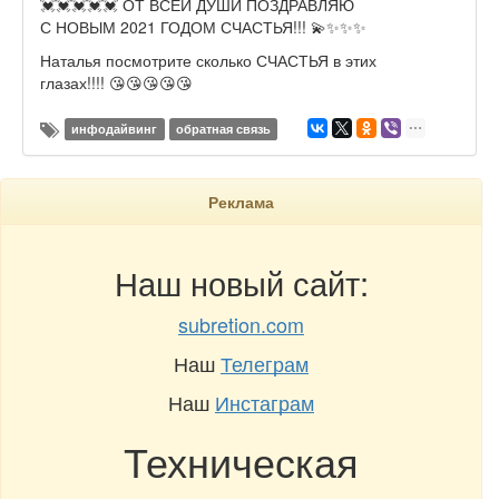
💓💓💓💓💓 ОТ ВСЕЙ ДУШИ ПОЗДРАВЛЯЮ
С НОВЫМ 2021 ГОДОМ СЧАСТЬЯ!!! 💫✨✨✨
Наталья посмотрите сколько СЧАСТЬЯ в этих
глазах!!!! 😘😘😘😘😘
инфодайвинг
обратная связь
Реклама
Наш новый сайт:
subretion.com
Наш
Телеграм
Наш
Инстаграм
Техническая