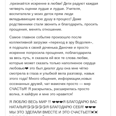
,признаётся искренне в любви! Дети радуют каждая
четверть оценки лудше и лудше. Учителя,
воспитатели у моих деток прям люди
вкладывающие всю душу в процесс! Даже
родственники стали звонить и благодарить, просить
прощения, менять отношение.
Самое главное событие произошло после
коллективной загрузки «переход в эру Водолея»,
я подошла к своей доченька Даночке и просто
искренне попросила прощения, поблагодарила
за весь путь, я сказала ей все те слова любви,
которые может сказать только наполненое сердце
любовью❤️ это был диалог душ она мне чётко
смотрела в глаза и улыбкой вела разговор, навык
этого года! Много общения, информации,новых
осознанных друзей, чат мамочек просто — мир
СЧАСТЬЯ! Я раскрылась, расширилась просто
волна, я кайфую и мне это нравится!
Я ЛЮБЛЮ ВЕСЬ МИР !!! ❤️❤️❤️Я БЛАГОДАРЮ ВАС
НАТАЛЬЯ!😘😘😘😘😘Я БЛАГОДАРЮ СЕБЯ! ❤️❤️❤️
МЫ ЭТО ЗДЕЛАЛИ ВМЕСТЕ И ЭТО СЧАСТЬЕ!!!💓💓