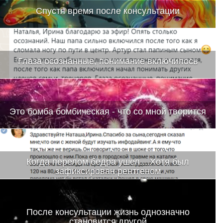
Спустя время после консультации
Глаза осознанные, понимание включилось
Это бомба бомбическая - что со мной творится
Когда перелом бедра ушел....Хотя был
зафиксирован рентгеном
После консультации жизнь однозначно
становится другой