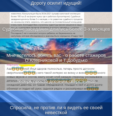
Дорогу осилит идущий!
Судебные заседания длились более 3-х месяцев
Мне хотелось обнять вас - о работе стажеров
О.Клепниковой и Т.Добудько
Теперь просто догоним сверстников
Спросила, не против ли я видеть ее своей
невесткой