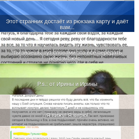
Этот странник достаёт из рюкзака карту и даёт
вам...
Ты знаешь, тут словами это все передать
невозможно...
P.s.: от Ирины и Ирины
Я вижу! Я верю!