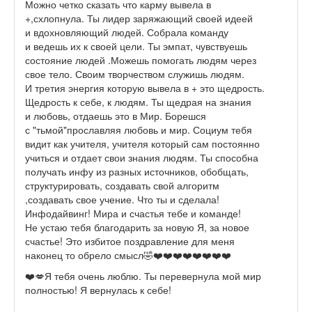
Можно четко сказать что карму вывела в
+,схлопнула. Ты лидер заряжающий своей идеей
и вдохновляющий людей. Собрала команду
и ведешь их к своей цели. Ты эмпат, чувствуешь
состояние людей .Можешь помогать людям через
свое тело. Своим творчеством служишь людям.
И третия энергия которую вывела в + это щедрость.
Щедрость к себе, к людям. Ты щедрая на знания
и любовь, отдаешь это в Мир. Борешся
с "тьмой"прославляя любовь и мир. Социум тебя
видит как учителя, учителя который сам постоянно
учиться и отдает свои знания людям. Ты способна
получать инфу из разных источников, обобщать,
структурировать, создавать свой алгоритм
,создавать свое учение. Что ты и сделала!
Инфодайвинг! Мира и счастья тебе и команде!
Не устаю тебя благодарить за новую Я, за новое
счастье! Это избитое поздравление для меня
наконец то обрело смысл🤣❤️❤️❤️❤️❤️❤️❤️❤️
❤️💋Я тебя очень люблю. Ты перевернула мой мир
полностью! Я вернулась к себе!