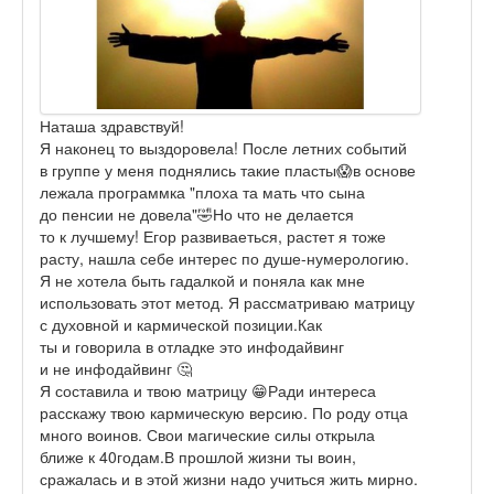
Наташа здравствуй!
Я наконец то выздоровела! После летних событий
в группе у меня поднялись такие пласты😱в основе
лежала программка "плоха та мать что сына
до пенсии не довела"🤣Но что не делается
то к лучшему! Егор развиваеться, растет я тоже
расту, нашла себе интерес по душе-нумерологию.
Я не хотела быть гадалкой и поняла как мне
использовать этот метод. Я рассматриваю матрицу
с духовной и кармической позиции.Как
ты и говорила в отладке это инфодайвинг
и не инфодайвинг 🤔
Я составила и твою матрицу 😁Ради интереса
расскажу твою кармическую версию. По роду отца
много воинов. Свои магические силы открыла
ближе к 40годам.В прошлой жизни ты воин,
сражалась и в этой жизни надо учиться жить мирно.