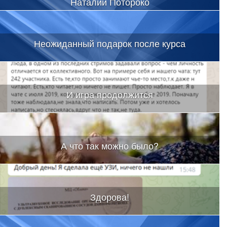
Наталии Потороко
Неожиданный подарок после курса
И игра продолжится
А что так можно было?
Здорова!