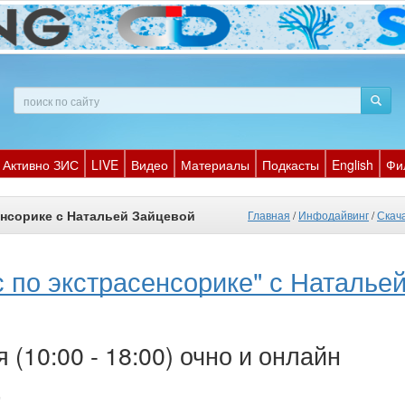
Активно ЗИС
LIVE
Видео
Материалы
Подкасты
English
Фи
енсорике с Натальей Зайцевой
Главная
/
Инфодайвинг
/
Скач
 по экстрасенсорике" с Наталье
 (10:00 - 18:00) очно и онлайн
: