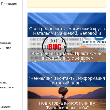
. Приходим
Своя реальность - магический круг с
Натальями Зайцевой, Беловой и
Сушей
стояния
ь — что
Внутренняя отладка Практикум по
инфодайвингу с Андреем
Охримуком и Натальей Зацевой
"Ченнелинг и контакты. Информация
и тонкий план"
сти.
киваешься
Подготовка к инфотюнингу
ичности
"Балансировка себя"