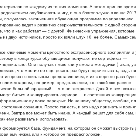
материалов по каждому из тонких моментов. А потом пришло время
предложением опубликовать книгу, и она благополучно в конце 2017
ом, получилась законченная обучающая программа по управлению
тированно ведет к развитию сверхчувствительности с одной сторон
, что и как работает — с другой. Физические упражнения, которые
ь из двух источников, просто их взяли штук 10, не более. Самых-с
 все ключевые моменты целостного экстрасенсорного восприятия и
Поэтому в конце курса обучающиеся получают не сертификат —
инципиально. Они получают мою книгу вместо методички (такая, у
онимаю, что многие ее еще десять раз будут перечитывать, ведь т
отиворечат социальным представлениям, и их с первого раза буде
м элементарном, например, представлении, кто такой экстрасенс —
ически больной юродивый — это не экстрасенс. Давайте все называ
могут биться и конкурировать априори — в состояниях конкуренци
информационному полю перекрыт. Но нашему обществу, вообще, пл
состояния сознания. Просто так есть, и это надо признать и принят
мени. Завтра все может быть иначе. А каждый решит для себя сам, 
как ему развивать и использовать.
ка формируется база, фундамент, на котором он сможет выстроить 
орая ему нужна или к которой он предрасположен.