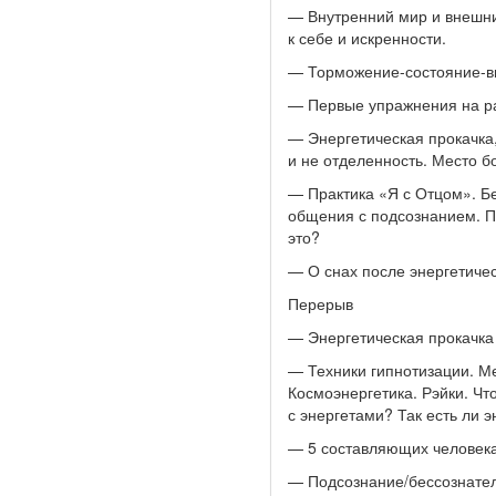
— Внутренний мир и внешний
к себе и искренности.
— Торможение-состояние-вни
— Первые упражнения на ра
— Энергетическая прокачка,
и не отделенность. Место бо
— Практика «Я с Отцом». Б
общения с подсознанием. П
это?
— О снах после энергетичес
Перерыв
— Энергетическая прокачка 
— Техники гипнотизации. М
Космоэнергетика. Рэйки. Чт
с энергетами? Так есть ли 
— 5 составляющих человек
— Подсознание/бессознател