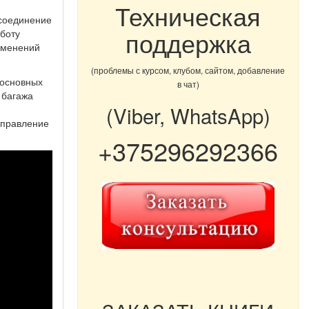
Техническая
 соединение
поддержка
боту
изменений
(проблемы с курсом, клубом, сайтом, добавление
 основных
в чат)
 багажа
(Viber, WhatsApp)
управление
+375296292366