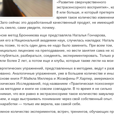
«Развитие сверхчувственного
экстрасенсорного восприятия», к
8 или больше, и который претерпе
время такое количество изменени
 Зато сейчас это доработанный качественный продукт, не имеющий
ать смело, сами увидите, почему.
инске метод Бронникова еще представляла Наталья Гончарова,
ия его в Национальной академии наук, случилась накладка: Натал
нь позже, то есть один день ее надо было заменить. При всем том,
ициально лицензию на преподавание, но вести занятия сама не хо
глубляться, разбираться, соединять, экспериментировать. Только 
яли более 2 лет, а потом еще и клубы, которые также легли на мои
нергетических упражнений, представленных в методике, ведут к раз
ованно. Аналогичные упражнения, уже в большем количестве и ины
основе книги Р.Майкла Миллера и Жозефины Р.Харпер, американск
ихических Исследований, под названием «Практическая психоэнерг
аза методики и книги не совсем совпадали. В то время я не сильно
понимая, что все равно в экстрасенсорике такое количество завуали
с чем, и надо выстраивать понимание через свой собственный опыт.
 наработки — только им верила, как самой себе.
омное количество экспериментов, встреч, тренингов, обучающих п