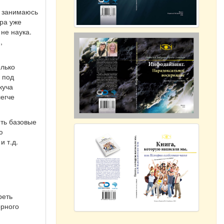
я занимаюсь
тра уже
 не наука.
,
олько
 под
куча
легче
ить базовые
ю
и т.д.
реть
орного