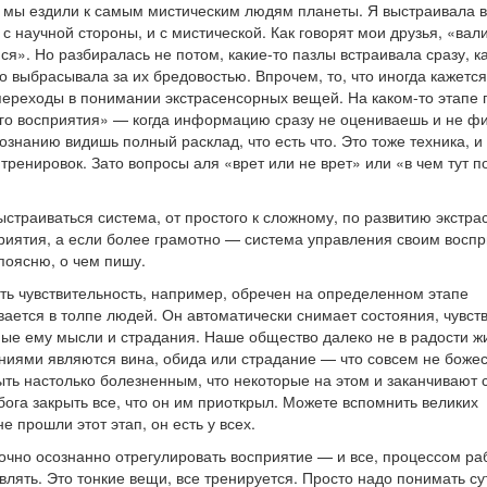
о мы ездили к самым мистическим людям планеты. Я выстраивала в
с научной стороны, и с мистической. Как говорят мои друзья, «вал
ся». Но разбиралась не потом, какие-то пазлы встраивала сразу, к
то выбрасывала за их бредовостью. Впрочем, то, что иногда кажетс
-переходы в понимании экстрасенсорных вещей. На каком-то этапе
ого восприятия» — когда информацию сразу не оцениваешь и не ф
ознанию видишь полный расклад, что есть что. Это тоже техника, и
тренировок. Зато вопросы аля «врет или не врет» или «в чем тут п
ыстраиваться система, от простого к сложному, по развитию экстра
приятия, а если более грамотно — система управления своим восп
поясню, о чем пишу.
ть чувствительность, например, обречен на определенном этапе
вается в толпе людей. Он автоматически снимает состояния, чувст
ые ему мысли и страдания. Наше общество далеко не в радости ж
ниями являются вина, обида или страдание — что совсем не божес
ть настолько болезненным, что некоторые на этом и заканчивают с
 бога закрыть все, что он им приоткрыл. Можете вспомнить великих
е прошли этот этап, он есть у всех.
точно осознанно отрегулировать восприятие — и все, процессом ра
ять. Это тонкие вещи, все тренируется. Просто надо понимать су