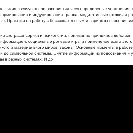
 развития свехчувствеоо восприятия чеез определеные упажнения,
 формирования и индуцирования транса, медитативные (включая ра
ые. Практики на работу с бессознательным и варианты внесения 
тие экстрасенсорики и психологии, понимание принципов действия
 информацией, социальные ролевые игры и применение всего этого
нкого и материального миров, законы. Основные моменты в работе
ики до символьной системы. Снятие информации из подсознания и 
ы в разных системах. И др