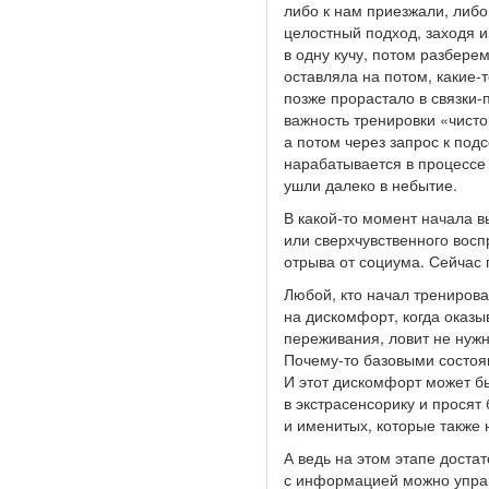
либо к нам приезжали, либ
целостный подход, заходя и 
в одну кучу, потом разберем
оставляла на потом, какие-
позже прорастало в связки
важность тренировки «чист
а потом через запрос к подс
нарабатывается в процессе 
ушли далеко в небытие.
В какой-то момент начала в
или сверхчувственного вос
отрыва от социума. Сейчас 
Любой, кто начал тренирова
на дискомфорт, когда оказы
переживания, ловит не нужн
Почему-то базовыми состоя
И этот дискомфорт может бы
в экстрасенсорику и просят
и именитых, которые также н
А ведь на этом этапе доста
с информацией можно управл