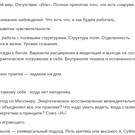
 мир. Отсутствие «Или». Полное принятие того, что есть снаружи
мание-наблюдение. Что есть что, и как будем работать.
звитие чувствительности
 работа с полевыми структурами. Структура поля. Отделенность
га в жизни. Уровни сознания.
еседы с богом. Варианты расширения в медитации и выхода на со
рактическое погружение в себя. Внутренняя тишина и осознанност
ких практик — задание на дом.
самому себе , когда нет напарника.
етод по Мессмеру. Энергетическое восстановление жизнедеятельно
о объединяет все эти практики? Что надо уметь видеть, когда стал
энергетика в принципе? Союз «И»!
а играющего.
ьное — универсальный подход. Роль критика или высшего я. Субл