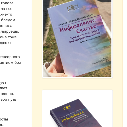
 голове
ила все
акие-то
я бредом,
 поняла
ильтруешь,
 она тоже
одвох»
сенсорного
риятием без
вует
ивет.
твенно.
вой путь
боты
ть.