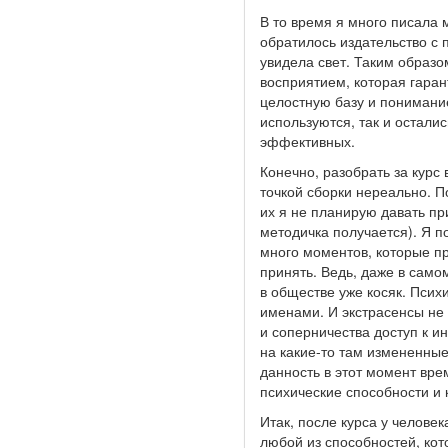
В то время я много писала 
обратилось издательство с 
увидела свет. Таким образ
восприятием, которая гаран
целостную базу и понимание
используются, так и осталис
эффективных.
Конечно, разобрать за курс
точкой сборки нереально. 
их я не планирую давать пр
методичка получается). Я п
много моментов, которые пр
принять. Ведь, даже в само
в обществе уже косяк. Псих
именами. И экстрасенсы не 
и соперничества доступ к 
на какие-то там измененные 
данность в этот момент вре
психические способности и 
Итак, после курса у челове
любой из способностей, кот