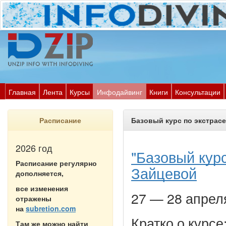
Главная
Лента
Курсы
Инфодайвинг
Книги
Консультации
Расписание
Базовый курс по экстрас
2026 год
"
Базовый курс
Расписание регулярно
Зайцевой
дополняется,
все изменения
27 — 28 апреля
отражены
на
subretion.com
Кратко о курсе
Там же можно найти