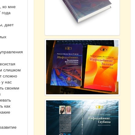
, ко мне
 года
ы, дает
амых
 управления
весистая
ам слишком
т сложно
 у нас
ть своими
и
евать
ь как
какие
развитие