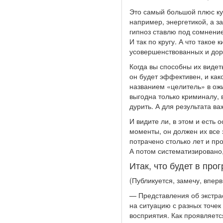
Это самый большой плюс ку
например, энергетикой, а з
гипноз ставлю под сомнение
И так по кругу. А что такое
усовершенствованных и дор
Когда вы способны их видеть
он будет эффективен, и как
названием «целитель» в ожи
выгодна только криминалу, 
дурить. А для результата ва
И видите ли, в этом и есть
моменты, он должен их все 
потрачено столько лет и про
А потом систематизировано
Итак, что будет в про
(Публикуется, замечу, впер
— Представления об экстрас
на ситуацию с разных точе
восприятия. Как проявляетс