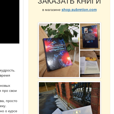
ЗАКАЗАТЬ КНИГИ
в магазине
shop.subretion.com
мудрость.
 время
 новых
я про свои
ва, просто
еку.
но о курсе