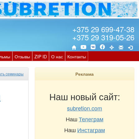
+375 29 699-47-38
+375 29 319-05-26
льмы
Отзывы
ZIP ID
О нас
Контакты
Реклама
ать семинары
й
Наш новый сайт:
subretion.com
Наш
Телеграм
Наш
Инстаграм