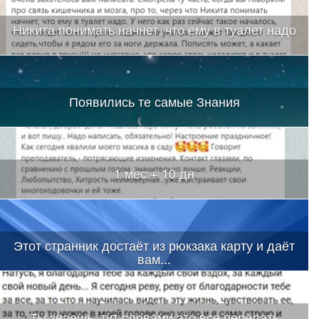
Никита понимать начнет, что ему в туалет надо
Появились те самые Знания
1 мес + 10 дн
Этот странник достаёт из рюкзака карту и даёт
вам...
Ты знаешь, тут словами это все передать