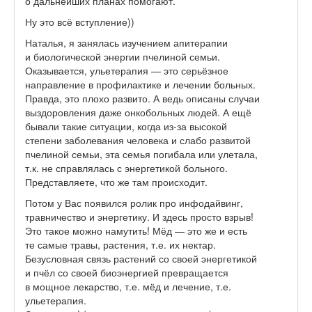
о дальнейших планах помогают.
Ну это всё вступление))
Наталья, я занялась изучением апитерапии
и биологической энергии пчелиной семьи.
Оказывается, ульетерапия — это серьёзное
направление в профилактике и лечении больных.
Правда, это плохо развито. А ведь описаны случаи
выздоровления даже онкобольных людей. А ещё
бывали такие ситуации, когда из-за высокой
степени заболевания человека и слабо развитой
пчелиной семьи, эта семья погибала или улетала,
т.к. не справлялась с энергетикой больного.
Представляете, что же там происходит.
Потом у Вас появился ролик про инфодайвинг,
травничество и энергетику. И здесь просто взрыв!
Это такое можно намутить! Мёд — это же и есть
те самые травы, растения, т.е. их нектар.
Безусловная связь растений со своей энергетикой
и пчёл со своей биоэнергией превращается
в мощное лекарство, т.е. мёд и лечение, т.е.
ульетерапия.