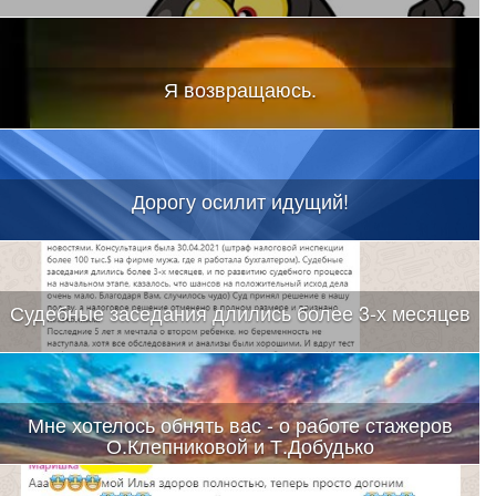
Я возвращаюсь.
Дорогу осилит идущий!
Судебные заседания длились более 3-х месяцев
Мне хотелось обнять вас - о работе стажеров
О.Клепниковой и Т.Добудько