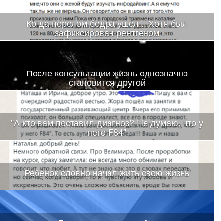
Когда перелом бедра ушел....Хотя был
зафиксирован рентгеном
После консультации жизнь однозначно
становится другой
"А кто вам поставил диагноз? Не думаю, что у
него F84"
Ребенок словно начал жить свою жизнь