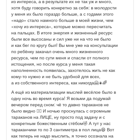
из интереса, а в результате их не так уж и много,
хотя буду говорить конкретно за себя: в молодости
у меня их было гораздо больше, а с годами этого
«надо» стало намного больше в моей жизни, чем
«хочу из интереса», которые можно пересчитать
на пальцах. В итоге энергия и жизненный ресурс
были все высосаны и сил уже ни на что не было
и как бег по кругу был! Вы мне уже на консультации
по ребёнку закачал очень много жизненного
ресурса, чем по сути меня и спасли от полного
истощения, но после курса у меня такая
наполненность появилась, захотелось жить не как
кому-то нужно и не быть удобной для всех,
а из собственного интереса, как никогда🤗☀️🌈
А ещё из материализации мыслей весёлое было в
одну ночь во время курса! Я возьми да подумай
вечером перед сном: чё то давно тараканов не
было видно 🤦‍♀️ И ночью проснулась с огромным
тараканов на ЛИЦЕ, ну просто под задачу и с
конкретным божественным стёбом🤣 А тут у нас
тараканчики то по 3 сантиметра в пол лица😆 Вот
как теперь не надо мыслить, я точно осознала на