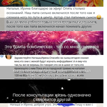
Глаза осознанные, понимание включилось
Это бомба бомбическая - что со мной творится
Когда перелом бедра ушел....Хотя был
зафиксирован рентгеном
После консультации жизнь однозначно
становится другой