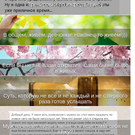
Тренировки по инфодайвингу
В общем, живём, девчонки! Наконец-то живём!)))
Если бы не вы, ваши открытия, Саши бы не было
в живых
Суть, которую не все и не каждый и не с первого
раза готов услышать
Муж начинает видеть меня, а я еще сама себя не
вижу?