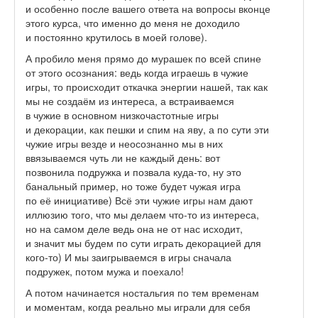
и особенно после вашего ответа на вопросы вконце
этого курса, что именно до меня не доходило
и постоянно крутилось в моей голове).
А пробило меня прямо до мурашек по всей спине
от этого осознания: ведь когда играешь в чужие
игры, то происходит откачка энергии нашей, так как
мы не создаём из интереса, а встраиваемся
в чужие в основном низкочастотные игры
и декорации, как пешки и спим на яву, а по сути эти
чужие игры везде и неосознанно мы в них
ввязываемся чуть ли не каждый день: вот
позвонила подружка и позвала куда-то, ну это
банальный пример, но тоже будет чужая игра
по её инициативе) Всё эти чужие игры нам дают
иллюзию того, что мы делаем что-то из интереса,
но на самом деле ведь она не от нас исходит,
и значит мы будем по сути играть декорацией для
кого-то) И мы заигрываемся в игры сначала
подружек, потом мужа и поехало!
А потом начинается ностальгия по тем временам
и моментам, когда реально мы играли для себя