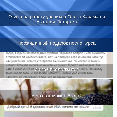
Отзыв на работу учеников Олега Караман и
Наталии Потороко
Неожиданный подарок после курса
И игра продолжится
А что так можно было?