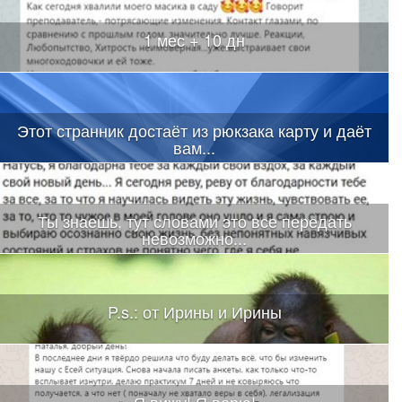
1 мес + 10 дн
Этот странник достаёт из рюкзака карту и даёт
вам...
Ты знаешь, тут словами это все передать
невозможно...
P.s.: от Ирины и Ирины
Я вижу! Я верю!