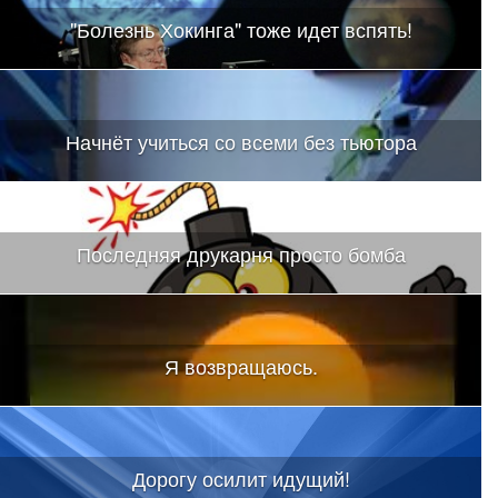
"Болезнь Хокинга" тоже идет вспять!
Начнёт учиться со всеми без тьютора
Последняя друкарня просто бомба
Я возвращаюсь.
Дорогу осилит идущий!