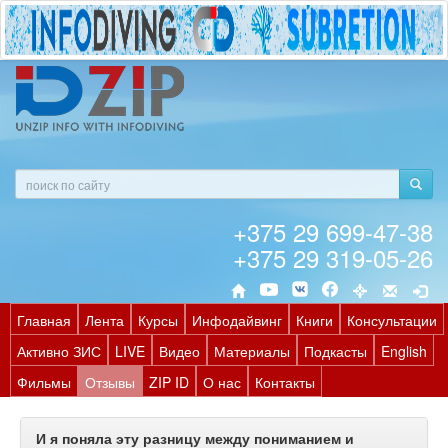
+375 29 699-47-38
+375 29 319-05-26
Главная
Лента
Курсы
Инфодайвинг
Книги
Консультации
Активно ЗИС
LIVE
Видео
Материалы
Подкасты
English
Фильмы
Отзывы
ZIP ID
О нас
Контакты
И я поняла эту разницу между пониманием и