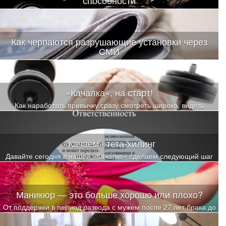
Да-да, речь пойдет о том Джеймсе Рэнди, который обещал
выплатить миллион долларов
Как черпаются разрушающие установки через
СМИ
Пока человек дочитал статью до конца, он на уровне эмоций,
чувств и образов примерил на себя роль сперва члена семьи, в
которой есть онкопациент, а затем и самого онкобольного
«Качалка», на старт!
Как наработать привычку сразу смотреть широко, видеть
максимальное количество вариантов и выбирать из них уже
осознанно?
«Качаем» тета-хилинг
Давайте сегодня в нашей «Качалке» сделаем следующий шаг
по тренировке расширения восприятия
Маникюр — это больше хорошо или плохо?
От поддержки в период развода с мужем после 27 лет брака до
полного восстановления щитовидной железы