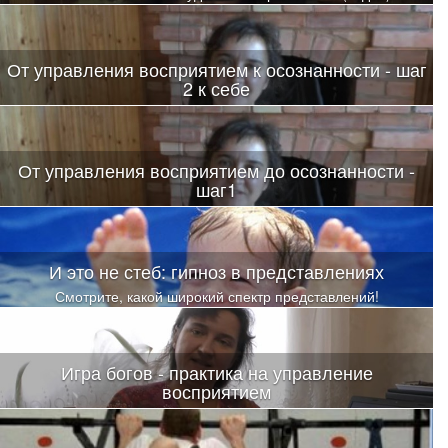
От управления восприятием к осознанности - шаг
2 к себе
От управления восприятием до осознанности -
шаг1
И это не стеб: гипноз в представлениях
Смотрите, какой широкий спектр представлений!
Игра богов - практика на управление
восприятием