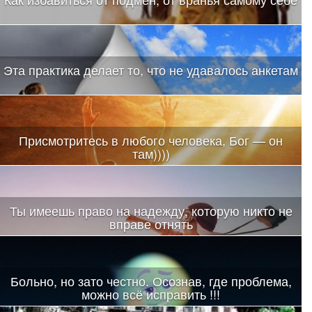
Эта практика делает то, что не удавалось анкетам
Присмотритесь в любого человека, Бог — он
там))))
Ты имеешь право на надежду, которую никто не
вправе отнять
Больно, но зато честно. Осознав, где проблема,
можно всё исправить !!!