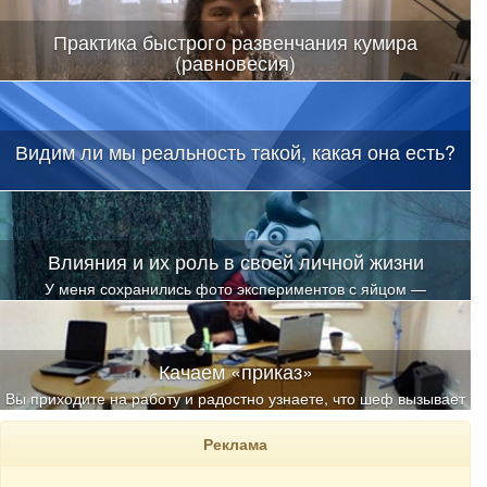
Практика быстрого развенчания кумира
(равновесия)
Видим ли мы реальность такой, какая она есть?
Влияния и их роль в своей личной жизни
У меня сохранились фото экспериментов с яйцом —
классическим «бабушкиным» методом снятия любых
энергоинформационных воздействий
Качаем «приказ»
Вы приходите на работу и радостно узнаете, что шеф вызывает
вас на беседу
Реклама