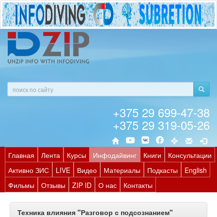
+375 29 699-47-38
+375 29 319-05-26
Главная
Лента
Курсы
Инфодайвинг
Книги
Консультации
Активно ЗИС
LIVE
Видео
Материалы
Подкасты
English
Фильмы
Отзывы
ZIP ID
О нас
Контакты
Техника влияния "Разговор с подсознанием"