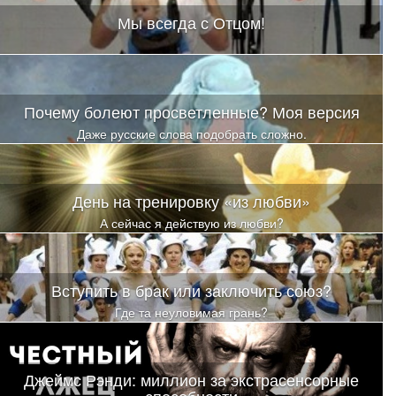
Мы всегда с Отцом!
Почему болеют просветленные? Моя версия
Даже русские слова подобрать сложно.
День на тренировку «из любви»
А сейчас я действую из любви?
Вступить в брак или заключить союз?
Где та неуловимая грань?
Джеймс Рэнди: миллион за экстрасенсорные
способности