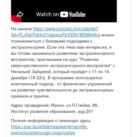
На канале
https://www.youtube.com/playlist?
list=PLJGpfTgHn27IajoezzPyV3Dk7BEM8Hlna
можно
познакомиться с базовыми подходами к
экстрасенсорике. Если эта тема вам интересна, и
вы готовы заниматься развитием экстрасенсорного
восприятия, приглашаем на курс "Развитие
сверхчувственного экстрасенсорного восприятия" с
Натальей Зайцевой, который пройдет с 11 по 14
декабря (18-22ч). В программе используется
комплексный подход - от физических упражнений
на развитие чувствительности до экстрасенсорных
приемов и практик.
Адрес проведения: Минск, ул.П.Глебки, 88,
Институт развития образования, ауд 201
Полная информация о семинаре здесь
https://pup.by/article/raspisanie/razvitie-
sverxchuvstvennogo-vospriyatiya