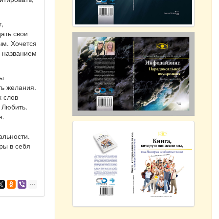
,
дать свои
ым. Хочется
д названием
ты
ть желания.
х слов
 Любить.
я.
альности.
ры в себя