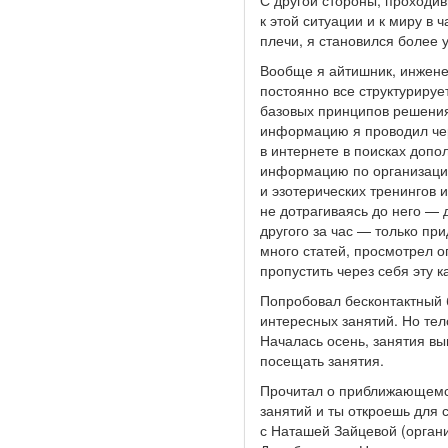
С другой стороны, проходи
к этой ситуации и к миру в
плечи, я становился более
Вообще я айтишник, инжене
постоянно все структурируе
базовых принципов решения
информацию я проводил чере
в интернете в поисках допо
информацию по организации
и эзотерических тренингов 
не дотрагиваясь до него — д
другого за час — только пр
много статей, просмотрел о
пропустить через себя эту ка
Попробовал бесконтактный 
интересных занятий. Но тел
Началась осень, занятия вы
посещать занятия.
Прочитал о приближающемс
занятий и ты откроешь для 
с Наташей Зайцевой (органи