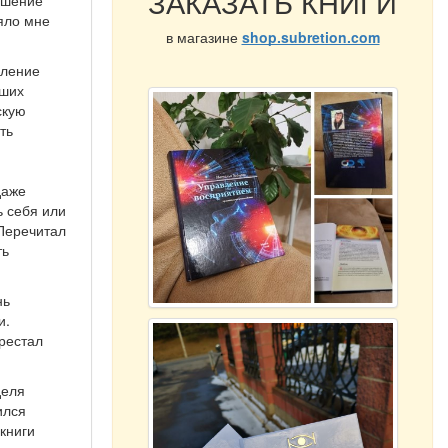
ЗАКАЗАТЬ КНИГИ
ошение
ляло мне
в магазине
shop.subretion.com
шление
йших
скую
ть
даже
ь себя или
 Перечитал
ть
нь
и.
ерестал
деля
ился
книги