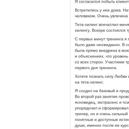
Я согласился побыть клиент
Встретились у нее дома. Н
человеком. Очень увлечена
Тета-хилинг впечатлил меня
хилингу. Вскоре состоялся 
С первых минут тренинга я
было даже неожиданно. В со
была прямо внедрена в мою
и объяснениях, что уровень
со всех сторон. Участники 
первого дня тренинга.
Хотите познать силу Любви 
на тета-хилинг.
Я сходил на базовый и прод
Во второй раз занятия пров
ясновидец, экстрасенс и пс
упорядочил и сформировал у
тренер, но и очень сильный
понятные и доступные истин
души, именно после ее курс