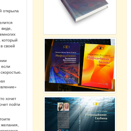
й открыла
елится
 виде,
немногих
, который
 в своей
янии
И если
 скоростью.
рах
явление»
то хочет
очет пойти
тоите
и желания,
тировать,