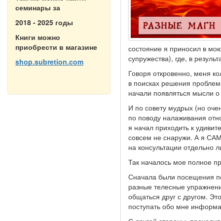
семинары за
2018 - 2025 годы
Книги можно
приобрести в магазине
состояние я приносил в мою
супружества), где, в резул
shop.subretion.com
Говоря откровенно, меня ко
в поисках решения проблем 
начали появляться мысли о
И по совету мудрых (но очен
по поводу налаживания отн
я начал приходить к удивит
совсем не снаружи. А я САМ
на консультации отдельно л
Так началось мое полное п
Сначала были посещения пс
разные телесные упражнени
общаться друг с другом. Эт
поступать обо мне информа