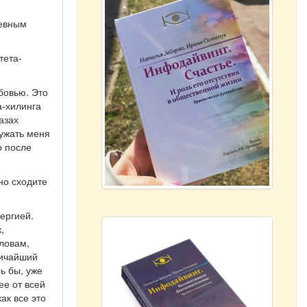
шевным
тета-
бовью. Это
а-хилинга
азах
ружать меня
о после
но сходите
ергией.
,
словам,
личайший
ь бы, уже
ее от всей
ак все это