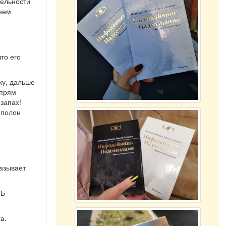
тельности
 нем
й
то его
ку, дальше
 прям
запах!
 полон
называет
НЬ
а.