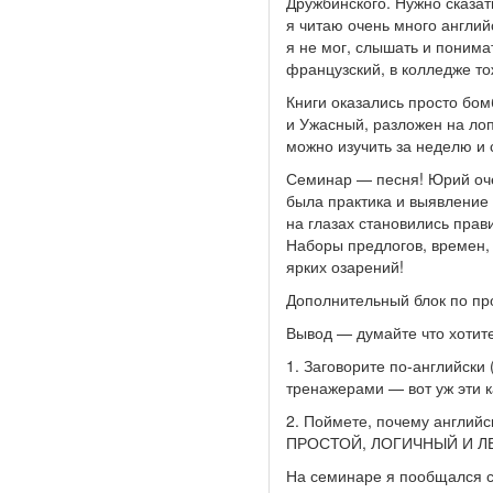
Дружбинского. Нужно сказать
я читаю очень много англий
я не мог, слышать и понима
французский, в колледже то
Книги оказались просто бом
и Ужасный, разложен на лопа
можно изучить за неделю и 
Семинар — песня! Юрий очен
была практика и выявление 
на глазах становились прав
Наборы предлогов, времен,
ярких озарений!
Дополнительный блок по пр
Вывод — думайте что хотите
1. Заговорите по-английски
тренажерами — вот уж эти к
2. Поймете, почему англи
ПРОСТОЙ, ЛОГИЧНЫЙ И ЛЕГ
На семинаре я пообщался с 