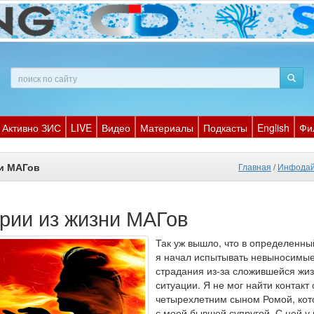
Активно ЗИС
LIVE
Видео
Материалы
Подкасты
English
Фи
и МАГов
Главная
/
Инфодай
рии из жизни МАГов
Так уж вышло, что в определенн
я начал испытывать невыносимы
страдания из-за сложившейся жи
ситуации. Я не мог найти контакт
четырехлетним сыном Ромой, кот
с моей бывшей супругой. С ней у