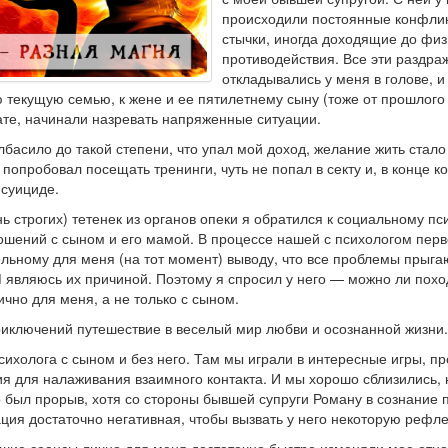
происходили постоянные конфлик
стычки, иногда доходящие до физ
противодействия. Все эти раздра
откладывались у меня в голове, и
 текущую семью, к жене и ее пятилетнему сыну (тоже от прошлого
ьтате, начинали назревать напряженные ситуации.
лбасило до такой степени, что упал мой доход, желание жить стал
попробовал посещать тренинги, чуть не попал в секту и, в конце к
 суициде.
ь строгих) тетенек из органов опеки я обратился к социальному пс
ошений с сыном и его мамой. В процессе нашей с психологом пер
ельному для меня (на тот момент) выводу, что все проблемы прыга
 являюсь их причиной. Поэтому я спросил у него — можно ли похо
ично для меня, а не только с сыном.
риключений путешествие в веселый мир любви и осознанной жизни.
ихолога с сыном и без него. Там мы играли в интересные игры, п
я для налаживания взаимного контакта. И мы хорошо сблизились,
о был прорыв, хотя со стороны бывшей супруги Роману в сознание
ция достаточно негативная, чтобы вызвать у него некоторую рефл