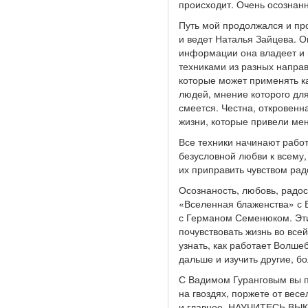
происходит. Очень осознан
Путь мой продолжался и пр
и ведет Наталья Зайцева. О
информации она владеет и
техниками из разных направ
которые может применять ка
людей, мнение которого для
смеется. Честна, откровенн
жизни, которые привели мен
Все техники начинают работа
безусловной любви к всему,
их приправить чувством рад
Осознаность, любовь, радо
«Вселенная блаженства» с
с Германом Семенюком. Эт
почувствовать жизнь во все
узнать, как работает Волше
дальше и изучить другие, бо
С Вадимом Гуранговым вы по
на гвоздях, поржете от вес
и главное, НАУЧИТЕСЬ ВЫК