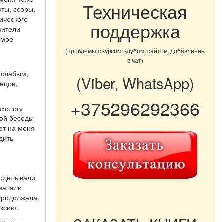
Техническая
ты, ссоры,
ического
поддержка
жители
 мое
(проблемы с курсом, клубом, сайтом, добавление
в чат)
о слабым,
(Viber, WhatsApp)
онцов,
+375296292366
ихологу
вой беседы
ют на меня
дить
роделывали
 начали
 продолжала
ексию.