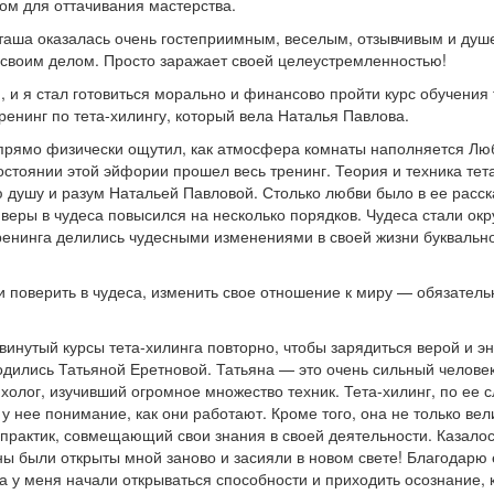
ом для оттачивания мастерства.
аташа оказалась очень гостеприимным, веселым, отзывчивым и ду
 своим делом. Просто заражает своей целеустремленностью!
, и я стал готовиться морально и финансово пройти курс обучения 
тренинг по тета-хилингу, который вела Наталья Павлова.
 прямо физически ощутил, как атмосфера комнаты наполняется Лю
стоянии этой эйфории прошел весь тренинг. Теория и техника тет
 душу и разум Натальей Павловой. Столько любви было в ее расск
 веры в чудеса повысился на несколько порядков. Чудеса стали ок
тренинга делились чудесными изменениями в своей жизни буквальн
и поверить в чудеса, изменить свое отношение к миру — обязатель
винутый курсы тета-хилинга повторно, чтобы зарядиться верой и эн
одились Татьяной Еретновой. Татьяна — это очень сильный человек
ихолог, изучивший огромное множество техник. Тета-хилинг, по ее 
 нее понимание, как они работают. Кроме того, она не только ве
 практик, совмещающий свои знания в своей деятельности. Казалос
ы были открыты мной заново и засияли в новом свете! Благодарю 
а у меня начали открываться способности и приходить осознание, к