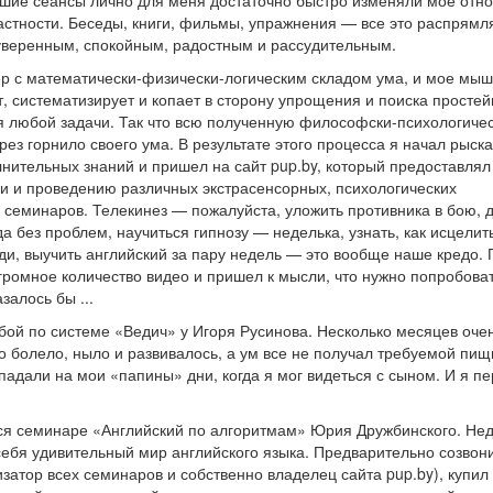
вшие сеансы лично для меня достаточно быстро изменяли мое отн
 частности. Беседы, книги, фильмы, упражнения — все это распрям
 уверенным, спокойным, радостным и рассудительным.
р с математически-физически-логическим складом ума, и мое мы
т, систематизирует и копает в сторону упрощения и поиска просте
 любой задачи. Так что всю полученную философски-психологиче
з горнило своего ума. В результате этого процесса я начал рыска
лнительных знаний и пришел на сайт pup.by, который предоставлял
 и проведению различных экстрасенсорных, психологических
и семинаров. Телекинез — пожалуйста, уложить противника в бою, 
а без проблем, научиться гипнозу — неделька, узнать, как исцелит
иди, выучить английский за пару недель — это вообще наше кредо.
громное количество видео и пришел к мысли, что нужно попробова
залось бы ...
бой по системе «Ведич» у Игоря Русинова. Несколько месяцев оче
о болело, ныло и развивалось, а ум все не получал требуемой пищ
падали на мои «папины» дни, когда я мог видеться с сыном. И я п
я семинаре «Английский по алгоритмам» Юрия Дружбинского. Не
себя удивительный мир английского языка. Предварительно созвон
затор всех семинаров и собственно владелец сайта pup.by), купил 