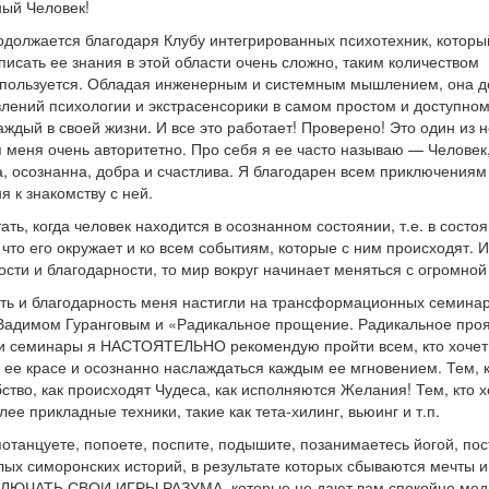
ный Человек!
одолжается благодаря Клубу интегрированных психотехник, которы
писать ее знания в этой области очень сложно, таким количеством
 пользуется. Обладая инженерным и системным мышлением, она д
лений психологии и экстрасенсорики в самом простом и доступном
ждый в своей жизни. И все это работает! Проверено! Это один из 
 меня очень авторитетно. Про себя я ее часто называю — Человек
а, осознанна, добра и счастлива. Я благодарен всем приключениям
я к знакомству с ней.
ть, когда человек находится в осознанном состоянии, т.е. в состо
 что его окружает и ко всем событиям, которые с ним происходят. 
ости и благодарности, то мир вокруг начинает меняться с огромной
сть и благодарность меня настигли на трансформационных семина
 Вадимом Гуранговым и «Радикальное прощение. Радикальное про
и семинары я НАСТОЯТЕЛЬНО рекомендую пройти всем, кто хочет
й ее красе и осознанно наслаждаться каждым ее мгновением. Тем, к
бство, как происходят Чудеса, как исполняются Желания! Тем, кто х
лее прикладные техники, такие как тета-хилинг, вьюинг и т.п.
танцуете, попоете, поспите, подышите, позанимаетесь йогой, пос
елых симоронских историй, в результате которых сбываются мечты 
ЛЮЧАТЬ СВОИ ИГРЫ РАЗУМА, которые не дают вам спокойно меди