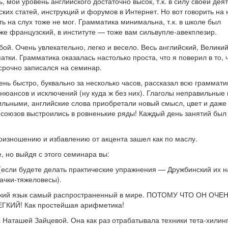
, мой уровень английского достаточно высок, т.к. в силу своей дея
ских статей, инструкций и форумов в Интернет. Но вот говорить на
ть на слух тоже не мог. Грамматика минимальна, т.к. в школе был
же французский, в институте — тоже вам сильвупле-авекплезир.
бой. Очень увлекательно, легко и весело. Весь английский, Велики
тки. Грамматика оказалась настолько проста, что я поверил в то, ч
срочно записался на семинар.
ь быстро, буквально за несколько часов, рассказал всю граммати
нюансов и исключений (ну куда ж без них). Глаголы неправильные
ильными, английские слова приобретали новый смысл, цвет и даже 
 союзов выстроились в ровненькие ряды! Каждый день занятий был
оизношению и избавлению от акцента зашел как по маслу.
, но выйдя с этого семинара вы:
 (если будете делать практические упражнения — Дружбинский их 
ачки-тяжеловесы).
йский язык самый распространенный в мире. ПОТОМУ ЧТО ОН ОЧЕ
КИЙ! Как простейшая арифметика!
Наташей Зайцевой. Она как раз отрабатывала техники тета-хилинг