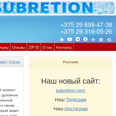
+375 29 699-47-38
+375 29 319-05-26
льмы
Отзывы
ZIP ID
О нас
Контакты
Реклама
винг
/
Статьи
Наш новый сайт:
subretion.com
ый момент
е духовные
Наш
Телеграм
зненной
 со своим
Наш
Инстаграм
орый живет
 меня тоже