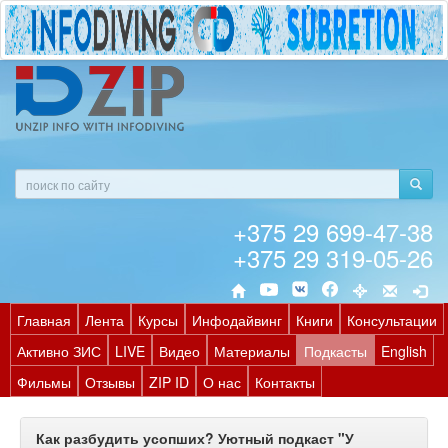
+375 29 699-47-38
+375 29 319-05-26
Главная
Лента
Курсы
Инфодайвинг
Книги
Консультации
Активно ЗИС
LIVE
Видео
Материалы
Подкасты
English
Фильмы
Отзывы
ZIP ID
О нас
Контакты
Как разбудить усопших? Уютный подкаст "У