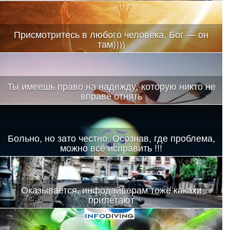
Присмотритесь в любого человека, Бог — он
там))))
Ты имеешь право на надежду, которую никто не
вправе отнять
Больно, но зато честно. Осознав, где проблема,
можно всё исправить !!!
Оказывается, инфодайверам тоже какахи
прилетают