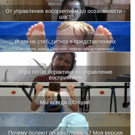
От управления восприятием до осознанности -
шаг1
И это не стеб: гипноз в представлениях
Смотрите, какой широкий спектр представлений!
Игра богов - практика на управление
восприятием
Мы всегда с Отцом!
Почему болеют просветленные? Моя версия