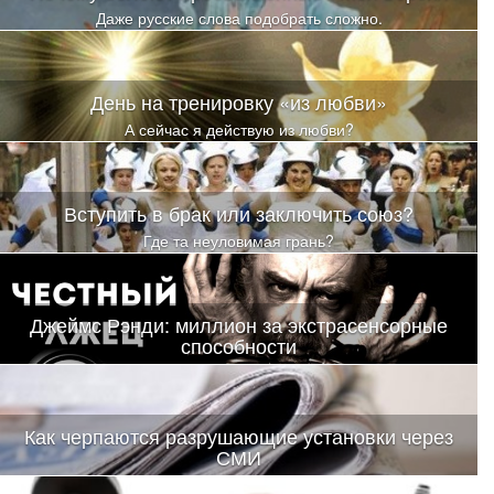
Даже русские слова подобрать сложно.
День на тренировку «из любви»
А сейчас я действую из любви?
Вступить в брак или заключить союз?
Где та неуловимая грань?
Джеймс Рэнди: миллион за экстрасенсорные
способности
Да-да, речь пойдет о том Джеймсе Рэнди, который обещал
выплатить миллион долларов
Как черпаются разрушающие установки через
СМИ
Пока человек дочитал статью до конца, он на уровне эмоций,