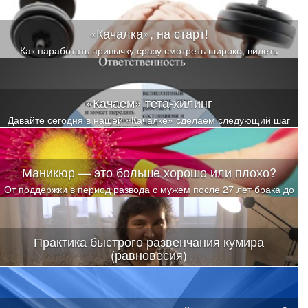
чувств и образов примерил на себя роль сперва члена семьи, в
которой есть онкопациент, а затем и самого онкобольного
«Качалка», на старт!
Как наработать привычку сразу смотреть широко, видеть
максимальное количество вариантов и выбирать из них уже
осознанно?
«Качаем» тета-хилинг
Давайте сегодня в нашей «Качалке» сделаем следующий шаг
по тренировке расширения восприятия
Маникюр — это больше хорошо или плохо?
От поддержки в период развода с мужем после 27 лет брака до
полного восстановления щитовидной железы
Практика быстрого развенчания кумира
(равновесия)