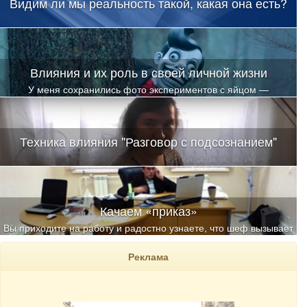
Видим ли мы реальность такой, какая она есть?
Влияния и их роль в своей личной жизни
У меня сохранились фото экспериментов с яйцом —
классическим «бабушкиным» методом снятия любых
энергоинформационных воздействий
Техника влияния "Разговор с подсознанием"
Качаем «приказ»
Вы приходите на работу и радостно узнаете, что шеф вызывает
вас на беседу
Реклама