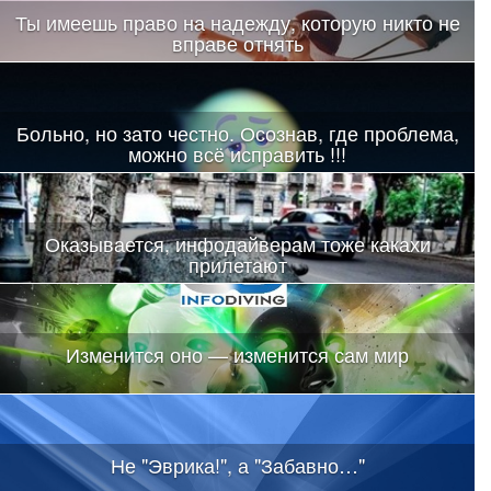
Ты имеешь право на надежду, которую никто не
вправе отнять
Больно, но зато честно. Осознав, где проблема,
можно всё исправить !!!
Оказывается, инфодайверам тоже какахи
прилетают
Изменится оно — изменится сам мир
Не "Эврика!", а "Забавно…"