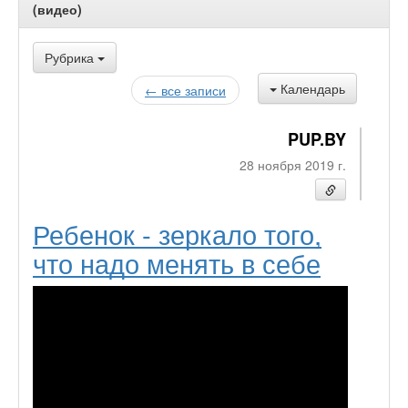
(видео)
Рубрика
Календарь
← все записи
PUP.BY
28 ноября 2019 г.
Ребенок - зеркало того,
что надо менять в себе