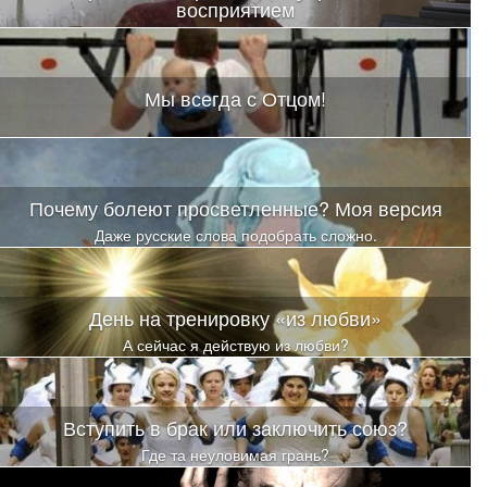
восприятием
Мы всегда с Отцом!
Почему болеют просветленные? Моя версия
Даже русские слова подобрать сложно.
День на тренировку «из любви»
А сейчас я действую из любви?
Вступить в брак или заключить союз?
Где та неуловимая грань?