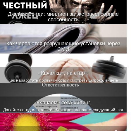
Джеймс Рэнди: миллион за экстрасенсорные
способности
Да-да, речь пойдет о том Джеймсе Рэнди, который обещал
выплатить миллион долларов
Как черпаются разрушающие установки через
СМИ
Пока человек дочитал статью до конца, он на уровне эмоций,
чувств и образов примерил на себя роль сперва члена семьи, в
которой есть онкопациент, а затем и самого онкобольного
«Качалка», на старт!
Как наработать привычку сразу смотреть широко, видеть
максимальное количество вариантов и выбирать из них уже
осознанно?
«Качаем» тета-хилинг
Давайте сегодня в нашей «Качалке» сделаем следующий шаг
по тренировке расширения восприятия