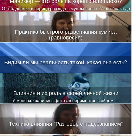
Маникюр — это больше хорошо или плохо?
От поддержки в период развода с мужем после 27 лет брака до
полного восстановления щитовидной железы
Практика быстрого развенчания кумира
(равновесия)
Видим ли мы реальность такой, какая она есть?
Влияния и их роль в своей личной жизни
У меня сохранились фото экспериментов с яйцом —
классическим «бабушкиным» методом снятия любых
энергоинформационных воздействий
Техника влияния "Разговор с подсознанием"