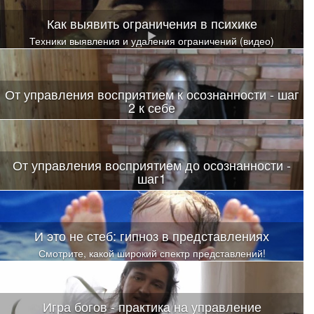
Как выявить ограничения в психике
Техники выявления и удаления ограничений (видео)
От управления восприятием к осознанности - шаг
2 к себе
От управления восприятием до осознанности -
шаг1
И это не стеб: гипноз в представлениях
Смотрите, какой широкий спектр представлений!
Игра богов - практика на управление