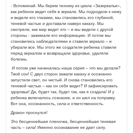
- Вспоминай. Мы берем технику из цикла «Зазеркалье»,
как ребенок видит себя в зеркале. Мы подходили к нему
и видели его глазами, мы становились его глубиной,
теневой частью и доставали наверх какаху. Мы
смотрели, как мир видит это – и мы видели с другой
стороны - зажимали его информацию. И потом мы
становились наблюдателями и ставили зеркало – и
убирали все. Мы этого же создателя-ребенка ставили
перед зеркалом и возвращали здоровье, удаляли
болезнь.
И потом уже начиналась наша серия – что мы делали?
Твой сон! С двух сторон зажали какаху и осознанно
запустили свет, он чистый. И снова становились его
теневой частью – как он себя видит? И зафиксировать
здоровье! Да, будет так, будет так, как я создала! И у
ребенка включалось сознание, и он шел на поправку.
Вот она, осознанность, сила и ответственность.
Дракон проснулся!
Это бесценнейшая пленочка, бесценнейшая теневая
часть – сила! Именно осознавание ее дает силу.