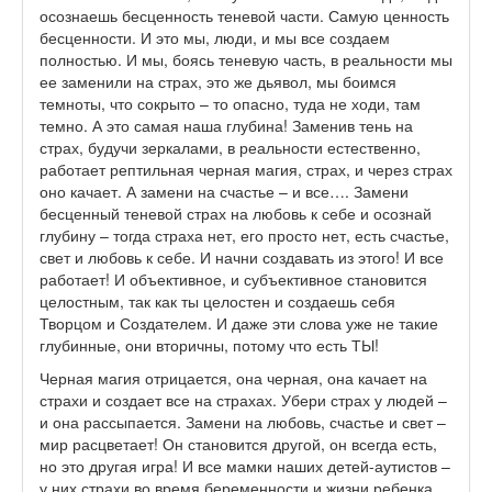
осознаешь бесценность теневой части. Самую ценность
бесценности. И это мы, люди, и мы все создаем
полностью. И мы, боясь теневую часть, в реальности мы
ее заменили на страх, это же дьявол, мы боимся
темноты, что сокрыто – то опасно, туда не ходи, там
темно. А это самая наша глубина! Заменив тень на
страх, будучи зеркалами, в реальности естественно,
работает рептильная черная магия, страх, и через страх
оно качает. А замени на счастье – и все…. Замени
бесценный теневой страх на любовь к себе и осознай
глубину – тогда страха нет, его просто нет, есть счастье,
свет и любовь к себе. И начни создавать из этого! И все
работает! И объективное, и субъективное становится
целостным, так как ты целостен и создаешь себя
Творцом и Создателем. И даже эти слова уже не такие
глубинные, они вторичны, потому что есть ТЫ!
Черная магия отрицается, она черная, она качает на
страхи и создает все на страхах. Убери страх у людей –
и она рассыпается. Замени на любовь, счастье и свет –
мир расцветает! Он становится другой, он всегда есть,
но это другая игра! И все мамки наших детей-аутистов –
у них страхи во время беременности и жизни ребенка