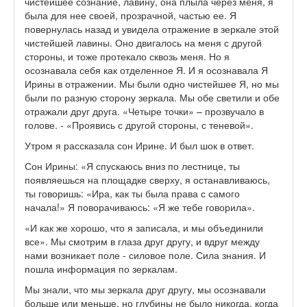
чистейшее сознание, лавину, она плыла через меня, я
была для нее своей, прозрачной, частью ее. Я
повернулась назад и увидела отражение в зеркале этой
чистейшей лавины. Оно двигалось на меня с другой
стороны, и тоже протекало сквозь меня. Но я
осознавала себя как отделенное Я. И я осознавала Я
Ирины в отражении. Мы были одно чистейшее Я, но мы
были по разную сторону зеркала. Мы обе светили и обе
отражали друг друга. «Четыре точки» – прозвучало в
голове. - «Проявись с другой стороны, с теневой».
Утром я рассказала сон Ирине. И был шок в ответ.
Сон Ирины: «Я спускаюсь вниз по лестнице, ты
появляешься на площадке сверху, я останавливаюсь,
ты говоришь: «Ира, как ты была права с самого
начала!» Я поворачиваюсь: «Я же тебе говорила».
«И как же хорошо, что я записала, и мы объединили
все». Мы смотрим в глаза друг другу, и вдруг между
нами возникает поле - силовое поле. Сила знания. И
пошла информация по зеркалам.
Мы знали, что мы зеркала друг другу, мы осознавали
больше или меньше, но глубины не было никогда, когда