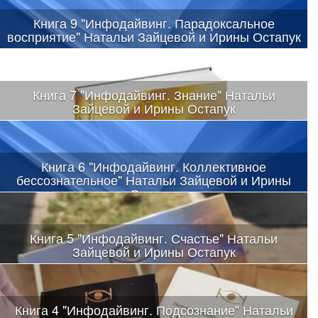
Книга 9 "Инфодайвинг. Парадоксальное
восприятие" Натальи Зайцевой и Ирины Остапук
Книга 7 "Инфодайвинг. Знание" Натальи
Зайцевой и Ирины Остапук
Книга 6 "Инфодайвинг. Коллективное
бессознательное" Натальи Зайцевой и Ирины
Остапук
Книга 5 "Инфодайвинг. Счастье" Натальи
Зайцевой и Ирины Остапук
Книга 4 "Инфодайвинг. Подсознание" Натальи