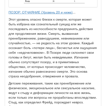
ПОЗОР: ОТЧАЯНИЕ (Уровень 20 и ниже)
...
Этот уровень опасно близок к смерти, которая может
быть избрана как сознательный суицид или же
последовать из неспособности предпринять действия
для продолжения жизни. Смерть, вызванная
пренебрежением, равнодушием, невниманием или
случайностью, — не редкость на этом уровне. Каждый
осознает боль «потери лица», бесчестья или ощущения
себя «недочеловеком». В Позоре люди склоняют свои
головы и бегут, желая быть невидимыми. Изгнание
обычно сопутствует позору, и в примитивных
обществах, от которых происходит человечество,
изгнание обычно равнозначно смерти. Это основа
страха неодобрения, отвержения и провала.
Детские переживания, такие как пренебрежение или
физическое, эмоциональное или сексуальное насилие,
ведут к стыду и деформации личности на всю жизнь,
если только эти вопросы не проработаны впоследствии.
Стыд, как определил Фрейд, порождает невроз.