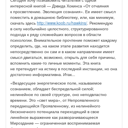
Сегодня хочу познакомить читателей с одной
интересной книгой — Дэвида Хокинса «
От отчаяния
к просветлению. Эволюция сознания». Ее имеет смысл
поместить в домашнюю библиотеку, или, как минимум,
скачать здесь
http://www.koob.ru/hawkins/
. Рекомендую
в силу необычайно целостного, структурированного
подхода к ряду сложнейших вопросов в области
психологии. Внимательное прочтение поможет каждому
определить, где, на каком этапе развития находится
непосредственно он сам и в каком направлении имеет
смысл двигаться, возможно, открыть для себя причины,
вспомнить какие-то личные моменты. Эта книга
не претендует на истину в последней инстанции, но она
достаточно информативна. Итак...
«Вездесущее энергетическое поле, называемое
сознанием, обладает беспредельной силой;
нелинейное по своей структуре, оно неподвластно
времени. Это «свет мира», от Непроявленного
передающийся Проявленному, из нелинейного
бесконечного потенциала переходящий в свое
линейное выражение как разворачивающееся
Мироздание — ограниченная воспринимаемая