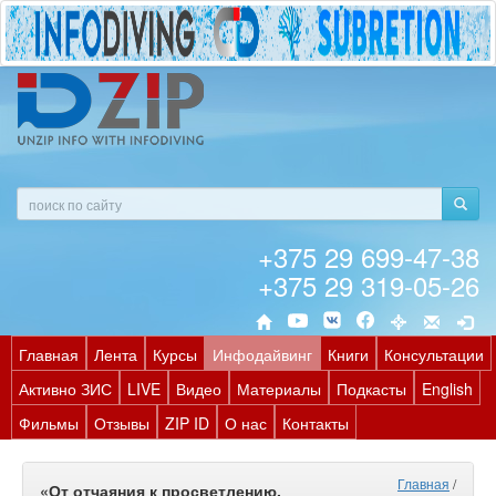
+375 29 699-47-38
+375 29 319-05-26
Главная
Лента
Курсы
Инфодайвинг
Книги
Консультации
Активно ЗИС
LIVE
Видео
Материалы
Подкасты
English
Фильмы
Отзывы
ZIP ID
О нас
Контакты
Главная
/
«От отчаяния к просветлению.