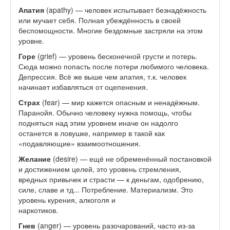
Апатия
(apathy) — человек испытывает безнадёжность
или мучает себя. Полная убеждённость в своей
беспомощности. Многие бездомные застряли на этом
уровне.
Горе
(grief) — уровень бесконечной грусти и потерь.
Сюда можно попасть после потери любимого человека.
Депрессия. Всё же выше чем апатия, т.к. человек
начинает избавляться от оцепенения.
Страх
(fear) — мир кажется опасным и ненадёжным.
Паранойя. Обычно человеку нужна помощь, чтобы
подняться над этим уровнем иначе он надолго
останется в ловушке, например в такой как
«подавляющие» взаимоотношения.
Желание
(desire) — ещё не обременённый постановкой
и достижением целей, это уровень стремления,
вредных привычек и страсти — к деньгам, одобрению,
силе, славе и тд... Потребление. Материализм. Это
уровень курения, алкоголя и
наркотиков.
Гнев
(anger) — уровень разочарований, часто из-за