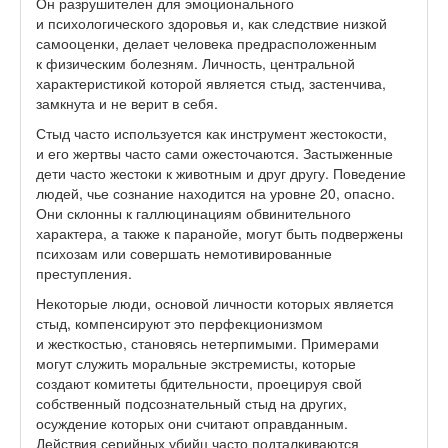
Он разрушителен для эмоционального
и психологического здоровья и, как следствие низкой
самооценки, делает человека предрасположенным
к физическим болезням. Личность, центральной
характеристикой которой является стыд, застенчива,
замкнута и не верит в себя.
Стыд часто используется как инструмент жестокости,
и его жертвы часто сами ожесточаются. Застыженные
дети часто жестоки к животным и друг другу. Поведение
людей, чье сознание находится на уровне 20, опасно.
Они склонны к галлюцинациям обвинительного
характера, а также к паранойе, могут быть подвержены
психозам или совершать немотивированные
преступления.
Некоторые люди, основой личности которых является
стыд, компенсируют это перфекционизмом
и жесткостью, становясь нетерпимыми. Примерами
могут служить моральные экстремисты, которые
создают комитеты бдительности, проецируя свой
собственный подсознательный стыд на других,
осуждение которых они считают оправданным.
Действия серийных убийц часто подталкиваются