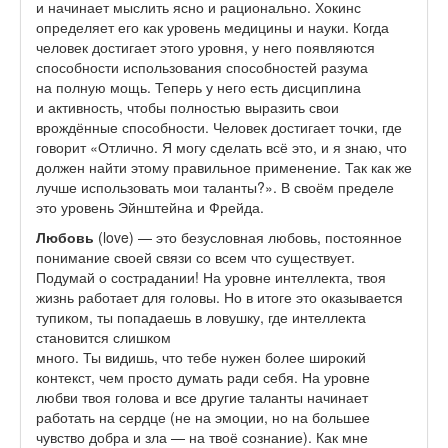
и начинает мыслить ясно и рационально. Хокинс
определяет его как уровень медицины и науки. Когда
человек достигает этого уровня, у него появляются
способности использования способностей разума
на полную мощь. Теперь у него есть дисциплина
и активность, чтобы полностью выразить свои
врождённые способности. Человек достигает точки, где
говорит «Отлично. Я могу сделать всё это, и я знаю, что
должен найти этому правильное применение. Так как же
лучше использовать мои таланты?». В своём пределе
это уровень Эйнштейна и Фрейда.
Любовь
(love) — это безусловная любовь, постоянное
понимание своей связи со всем что существует.
Подумай о сострадании! На уровне интеллекта, твоя
жизнь работает для головы. Но в итоге это оказывается
тупиком, ты попадаешь в ловушку, где интеллекта
становится слишком
много. Ты видишь, что тебе нужен более широкий
контекст, чем просто думать ради себя. На уровне
любви твоя голова и все другие таланты начинает
работать на сердце (не на эмоции, но на большее
чувство добра и зла — на твоё сознание). Как мне