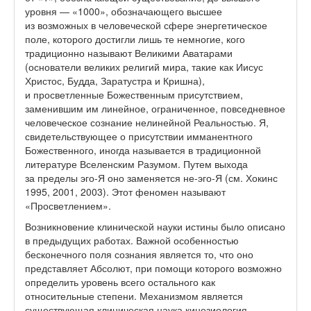
уровня — «1000», обозначающего высшее
из возможных в человеческой сфере энергетическое
поле, которого достигли лишь те немногие, кого
традиционно называют Великими Аватарами
(основатели великих религий мира, такие как Иисус
Христос, Будда, Заратустра и Кришна),
и просветленные Божественным присутствием,
заменившим им линейное, ограниченное, повседневное
человеческое сознание нелинейной Реальностью. Я,
свидетельствующее о присутствии имманентного
Божественного, иногда называется в традиционной
литературе Вселенским Разумом. Путем выхода
за пределы эго-Я оно заменяется не-эго-Я (см. Хокинс
1995, 2001, 2003). Этот феномен называют
«Просветлением».
Возникновение клинической науки истины было описано
в предыдущих работах. Важной особенностью
бесконечного поля сознания является то, что оно
представляет Абсолют, при помощи которого возможно
определить уровень всего остального как
относительные степени. Механизмом является
существующая клиническая наука кинезиология,