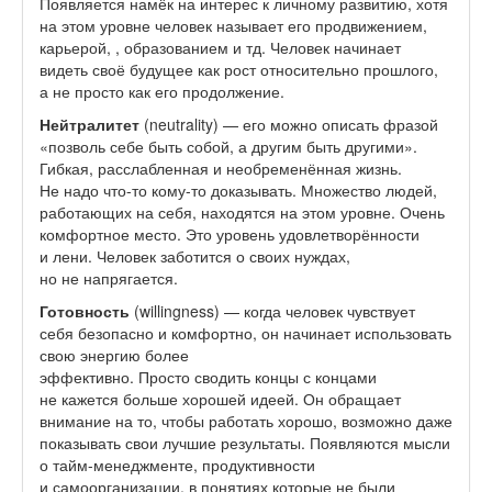
Появляется намёк на интерес к личному развитию, хотя
на этом уровне человек называет его продвижением,
карьерой, , образованием и тд. Человек начинает
видеть своё будущее как рост относительно прошлого,
а не просто как его продолжение.
Нейтралитет
(neutrality) — его можно описать фразой
«позволь себе быть собой, а другим быть другими».
Гибкая, расслабленная и необременённая жизнь.
Не надо что-то кому-то доказывать. Множество людей,
работающих на себя, находятся на этом уровне. Очень
комфортное место. Это уровень удовлетворённости
и лени. Человек заботится о своих нуждах,
но не напрягается.
Готовность
(willingness) — когда человек чувствует
себя безопасно и комфортно, он начинает использовать
свою энергию более
эффективно. Просто сводить концы с концами
не кажется больше хорошей идеей. Он обращает
внимание на то, чтобы работать хорошо, возможно даже
показывать свои лучшие результаты. Появляются мысли
о тайм-менеджменте, продуктивности
и самоорганизации, в понятиях которые не были