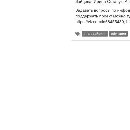
Зайцева, Ирина Остапук, А
Задавать вопросы по инфода
поддержать проект можно т
https://vk.com/id68455430, h
инфодайвинг
обучение