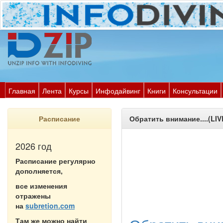
Главная
Лента
Курсы
Инфодайвинг
Книги
Консультации
Расписание
Обратить внимание....(LIV
2026 год
Расписание регулярно
дополняется,
все изменения
отражены
на
subretion.com
Там же можно найти