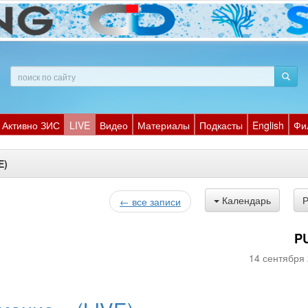
Активно ЗИС
LIVE
Видео
Материалы
Подкасты
English
Фи
E)
Календарь
← все записи
P
14 сентября 