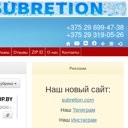
+375 29 699-47-38
+375 29 319-05-26
льмы
Отзывы
ZIP ID
О нас
Контакты
Реклама
Рубрика
Наш новый сайт:
UP.BY
subretion.com
2020 г.
Наш
Телеграм
Наш
Инстаграм