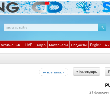
Активно ЗИС
LIVE
Видео
Материалы
Подкасты
English
Фи
Календарь
← все записи
P
21 февраля 