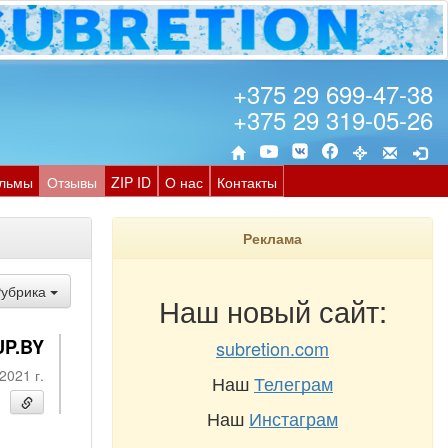
+375 29 699-47-38
+375 29 319-05-26
льмы
Отзывы
ZIP ID
О нас
Контакты
Реклама
Рубрика
Наш новый сайт:
UP.BY
subretion.com
2021 г.
Наш
Телеграм
Наш
Инстаграм