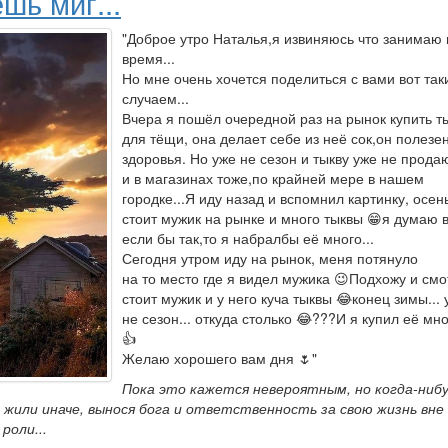
шь миг...
"Доброе утро Наталья,я извиняюсь что занимаю
время...
Но мне очень хочется поделиться с вами вот так
случаем...
Вчера я пошёл очередной раз на рынок купить т
для тёщи, она делает себе из неё сок,он полезе
здоровья. Но уже не сезон и тыкву уже не прода
и в магазинах тоже,по крайней мере в нашем
городке...Я иду назад и вспомнил картинку, осе
стоит мужик на рынке и много тыквы 😁я думаю 
если бы так,то я набралбы её много...
Сегодня утром иду на рынок, меня потянуло
на то место где я видел мужика 😉Подхожу и см
стоит мужик и у него куча тыквы 😂конец зимы... 
не сезон... откуда столько 😂???И я купил её мно
👍
Желаю хорошего вам дня 🌷"
Пока это кажется невероятным, но когда-ниб
жили иначе, вынося бога и ответственность за свою жизнь вне 
роли...