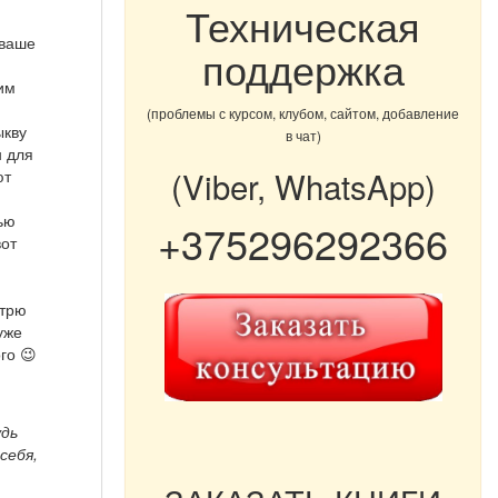
Техническая
 ваше
поддержка
им
(проблемы с курсом, клубом, сайтом, добавление
ыкву
в чат)
н для
(Viber, WhatsApp)
ют
нью
+375296292366
вот
отрю
уже
го 😉
удь
себя,