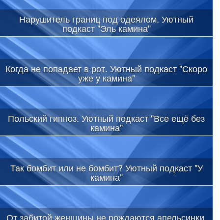
Нарушитель границ под одеялом. Уютный
подкаст "Эль камина"
Когда не попадает в рот. Уютный подкаст "Скоро
уже у камина"
Польский гипноз. Уютный подкаст "Все ещё без
камина"
Так бомбит или не бомбит? Уютный подкаст "У
камина"
От забитой женщины не рождаются апельсинки.