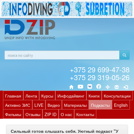
+375 29 699-47-38
+375 29 319-05-26
Главная
Лента
Курсы
Инфодайвинг
Книги
Консультации
Активно ЗИС
LIVE
Видео
Материалы
Подкасты
English
Фильмы
Отзывы
ZIP ID
О нас
Контакты
Сильный готов слышать себя. Уютный подкаст "У