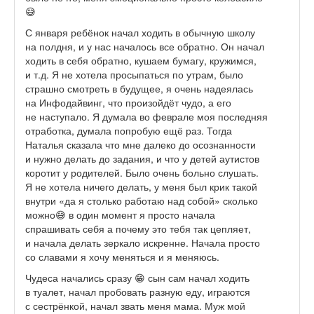
😅
С января ребёнок начал ходить в обычную школу
на полдня, и у нас началось все обратно. Он начал
ходить в себя обратно, кушаем бумагу, кружимся,
и т.д. Я не хотела просыпаться по утрам, было
страшно смотреть в будущее, я очень надеялась
на Инфодайвинг, что произойдёт чудо, а его
не наступало. Я думала во феврале моя последняя
отработка, думала попробую ещё раз. Тогда
Наталья сказала что мне далеко до осознанности
и нужно делать до задания, и что у детей аутистов
коротит у родителей. Было очень больно слушать.
Я не хотела ничего делать, у меня был крик такой
внутри «да я столько работаю над собой» сколько
можно😅 в один момент я просто начала
спрашивать себя а почему это тебя так цепляет,
и начала делать зеркало искренне. Начала просто
со славами я хочу меняться и я меняюсь.
Чудеса начались сразу 😁 сын сам начал ходить
в туалет, начал пробовать разную еду, играются
с сестрёнкой, начал звать меня мама. Муж мой