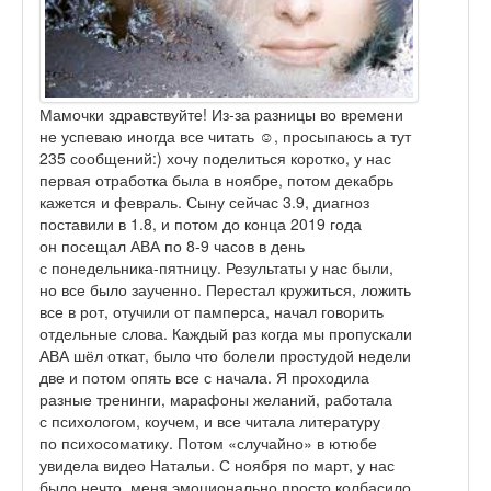
Мамочки здравствуйте! Из-за разницы во времени
не успеваю иногда все читать ☺️, просыпаюсь а тут
235 сообщений:) хочу поделиться коротко, у нас
первая отработка была в ноябре, потом декабрь
кажется и февраль. Сыну сейчас 3.9, диагноз
поставили в 1.8, и потом до конца 2019 года
он посещал АВА по 8-9 часов в день
с понедельника-пятницу. Результаты у нас были,
но все было заученно. Перестал кружиться, ложить
все в рот, отучили от памперса, начал говорить
отдельные слова. Каждый раз когда мы пропускали
АВА шёл откат, было что болели простудой недели
две и потом опять все с начала. Я проходила
разные тренинги, марафоны желаний, работала
с психологом, коучем, и все читала литературу
по психосоматику. Потом «случайно» в ютюбе
увидела видео Натальи. С ноября по март, у нас
было нечто, меня эмоционально просто колбасило