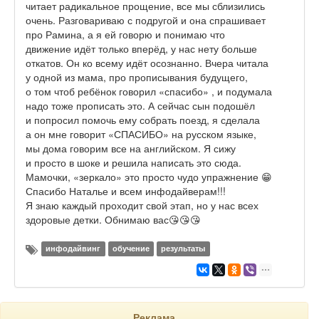
читает радикальное прощение, все мы сблизились
очень. Разговариваю с подругой и она спрашивает
про Рамина, а я ей говорю и понимаю что
движение идёт только вперёд, у нас нету больше
откатов. Он ко всему идёт осознанно. Вчера читала
у одной из мама, про прописывания будущего,
о том чтоб ребёнок говорил «спасибо» , и подумала
надо тоже прописать это. А сейчас сын подошёл
и попросил помочь ему собрать поезд, я сделала
а он мне говорит «СПАСИБО» на русском языке,
мы дома говорим все на английском. Я сижу
и просто в шоке и решила написать это сюда.
Мамочки, «зеркало» это просто чудо упражнение 😁
Спасибо Наталье и всем инфодайверам!!!
Я знаю каждый проходит свой этап, но у нас всех
здоровые детки. Обнимаю вас😘😘😘
инфодайвинг
обучение
результаты
Реклама