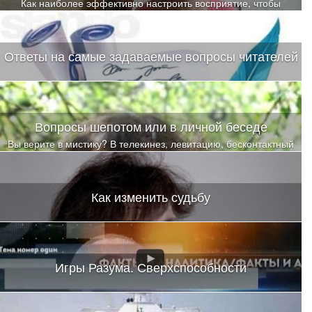
Как наиболее эффективно настроить восприятие, чтобы
инсайты и осознавания случались еще долгое время после
обучения
Ответы на самые задаваемые вопросы читателей
Вопросы шепотом или в личной беседе
Вы верите в мистику? В телекинез, левитацию, бесконтактный
бой? В чудеса исцеления? Я тоже не верила
Как изменить судьбу
Игры Разума. Сверхспособности