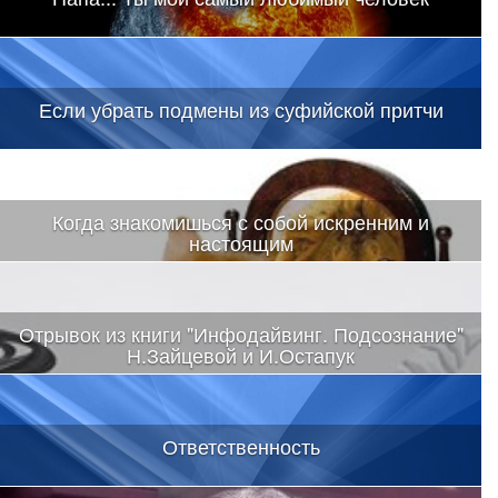
Если убрать подмены из суфийской притчи
Когда знакомишься с собой искренним и
настоящим
Отрывок из книги "Инфодайвинг. Подсознание"
Н.Зайцевой и И.Остапук
Ответственность