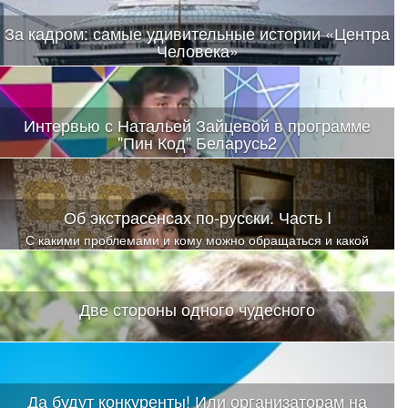
За кадром: самые удивительные истории «Центра
Человека»
Интервью с Натальей Зайцевой в программе
"Пин Код" Беларусь2
Об экстрасенсах по-русски. Часть I
С какими проблемами и кому можно обращаться и какой
помощи ожидать?
Две стороны одного чудесного
Да будут конкуренты! Или организаторам на