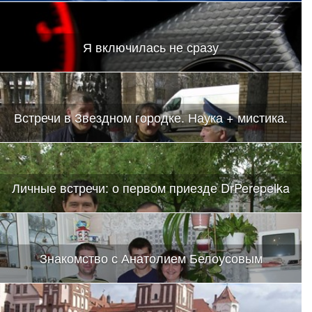
Я включилась не сразу
Встречи в Звездном городке. Наука + мистика.
Личные встречи: о первом приезде DrPerepelka
Знакомство с Анатолием Белоусовым