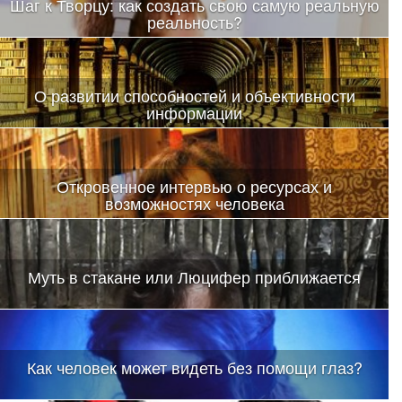
Шаг к Творцу: как создать свою самую реальную
реальность?
При синхронизации работы (при выходе на одну частоту) в
области альфа-ритма и проскакивает та самая божественная
искра, которую называют озарением.
О развитии способностей и объективности
информации
Откровенное интервью о ресурсах и
возможностях человека
Когда дело касается саморазвития, духовных практик и
вопросов освоения новых психотехник, бывает сложно
разобраться
Муть в стакане или Люцифер приближается
Как человек может видеть без помощи глаз?