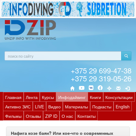
+375 29 699-47-38
+375 29 319-05-26
Главная
Лента
Курсы
Инфодайвинг
Книги
Консультации
Активно ЗИС
LIVE
Видео
Материалы
Подкасты
English
Фильмы
Отзывы
ZIP ID
О нас
Контакты
Нафига козе баян? Или кое-что о современных