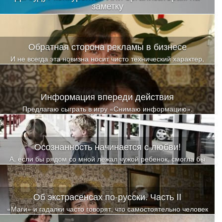
заметку
В связи с чем и родилась идея поделиться опытом, чтобы была
возможность избежать «граблей» и попаданий на этапе
организации семинаров
Обратная сторона рекламы в бизнесе
И не всегда эта новизна носит чисто технический характер,
иногда психологическая составляющая становится решающей
при выборе того или иного товара
Информация впереди действия
Предлагаю сыграть в игру «Снимаю информацию».
Осознанность начинается с любви!
А, если бы рядом со мной лежал чужой ребенок, смогла бы
так? Так глубоко и искренне, от всего сердца любить?
Об экстрасенсах по-русски. Часть II
«Маги» и гадалки часто говорят, что самостоятельно человек
не может справиться с «порчами и проклятьями», а ритуалы у