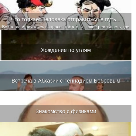
Что толкает человека отправиться в путь...
Вот тогда и начались вопросы: так что же такое реальность, где
она находится, по каким законам и принципам формируется,
кто тот, кто формирует, а самый главный — КТО Я?
Хождение по углям
Встреча в Абхазии с Геннадием Бобровым
Знакомство с физиками