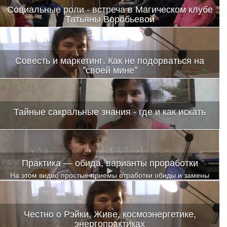
Социальные роли - встреча в Магическом клубе
Татьяны Воробьевой
Совесть и маркетинг. Как не подорваться на
"своей мине"
Тайные сакральные знания - где и как искать
Практика — обида, варианты проработки
На этом видео простые приемы отработки обиды и замены
стереотипов реагирования
Честно о Рэйки, Живе, космоэнергетике,
энергопрактиках