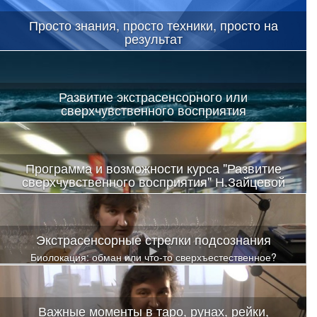
Просто знания, просто техники, просто на
результат
Развитие экстрасенсорного или
сверхчувственного восприятия
Скачать видео можно здесь
Программа и возможности курса "Развитие
сверхчувственного восприятия" Н.Зайцевой
Весь этот мир представлений просто рухнет. А после первого
погружения
Экстрасенсорные стрелки подсознания
Биолокация: обман или что-то сверхъестественное?
Важные моменты в таро, рунах, рейки,