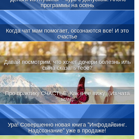
программы на осень
Когда чат мам помогает, осознаются все! И это
счастье
Давай посмотрим, что хочет дочери болезнь иль
сына сказать тебе?
Про практику СЧАСТЬЕ. Как я ее вижу. (Из чата
мам)
Ура! Совершенно новая книга "Инфодайвинг.
Надсознание" уже в продаже!