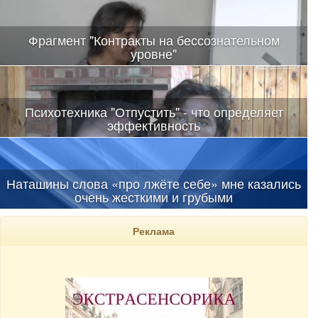
психотехник.
Фрагмент "Контракты на бессознательном
уровне"
В полном объеме все техники влияния на разных уровнях, в
том числе и жесткого, на аудиторию выданы впервые
Психотехника "Отпустить" - что определяет
эффективность
Наташины слова «про лжёте себе» мне казались
очень жесткими и грубыми
Реклама