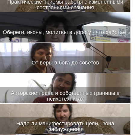
Практические приемы работы с измененными
состояниями сознания
Обереги, иконы, молитвы в дорогу - что работает
От веры в бога до советов
Авторские права и собственные границы в
психотехниках
Надо ли манифестировать цели - зона
заблуждения