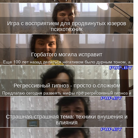
Игра с восприятием для продвинутых юзеров
психотехник
Как расшириться, чтобы снова вкусить драйв от познания себя?
Горбатого могила исправит
Еще 100 лет назад делиться негативом было дурным тоном, а
сегодня - норма
Регрессивный гипноз - просто о сложном
Предлагаю сегодня развеять мифы про регрессивный гипноз и
разобраться в сути предлагаемых на рынке вариантов
изучения этого направления
Страшная-страшная тема: техники внушения и
влияния