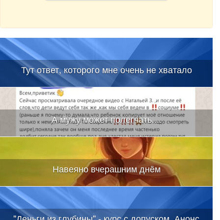
Тут ответ, которого мне очень не хватало
А мужу может полегчать....
Навеяно вчерашним днëм
"Деньги из глубины" - курс с допуском. Анонс