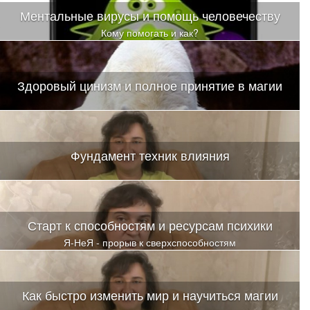
Ментальные вирусы и помощь человечеству
Кому помогать и как?
Здоровый цинизм и полное принятие в магии
Фундамент техник влияния
Старт к способностям и ресурсам психики
Я-НеЯ - прорыв к сверхспособностям
Как быстро изменить мир и научиться магии