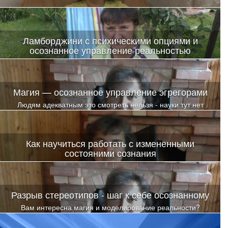
Ламборджини с психическими опциями и
осознанное управление реальностью
Магия — осознанное управление эгрегорами
Людям адекватным это смотреть нельзя - науки тут нет
Как научиться работать с измененными
состояними сознания
Разрыв стереотипов - шаг к себе осознанному
Вам интересна магия и моделирование реальности?