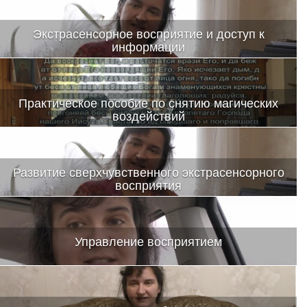
Экстрасенсорное восприятие и доступ к
информации
Это новое видео с возможностями психики человека
Практическое пособие по снятию магических
воздействий
Инструкция — обряд
Развитие сверхчувственного экстрасенсорного
восприятия
Анонс нового-старого тренинга Натальи Зайцевой
Управление восприятием