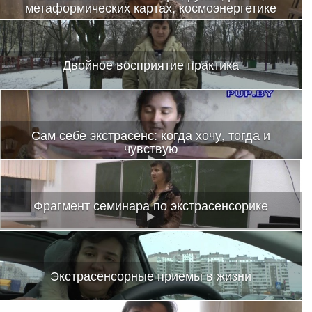
метаформических картах, космоэнергетике
Двойное восприятие практика
Сам себе экстрасенс: когда хочу, тогда и
чувствую
Видео с картами
Фрагмент семинара по экстрасенсорике
Экстрасенсорные приемы в жизни